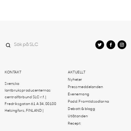
KONTAKT
AKTUELLT
Nyheter
Svenska
Pressmeddelanden
lantbruksproducenternas
Evenemang
centralförbund SLC r.f. |
Podd: Framtidsodlarna
Fredriksgatan 61 A 34, 00100
Debatt & blogg
Helsingfors, FINLAND |
Utlåtanden
Recept