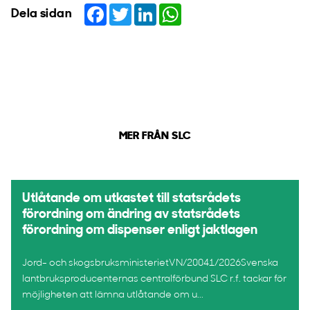
Facebook
Twitter
LinkedIn
WhatsApp
Dela sidan
MER FRÅN SLC
Utlåtande om utkastet till statsrådets
förordning om ändring av statsrådets
förordning om dispenser enligt jaktlagen
Jord- och skogsbruksministerietVN/20041/2026Svenska
lantbruksproducenternas centralförbund SLC r.f. tackar för
möjligheten att lämna utlåtande om u...