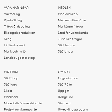
VÅRA NÄRINGAR
MEDLEM
Växtodling
Medlemskap
Djurhållning
Medlemsförmåner
Trädgårdsodling
Markägarfrågor
Ekologisk produktion
Stöd för välmående
Skog
Juridiska frågor
Finländsk mat
SLC Just nu
Mark och miljö
SLC Unga
Landsbygdsföretag
MATERIAL
OM SLC
SLC Shop
Organisation
SLC logo
SLC 75 år
Skola
Uppgift
Marknad
Bakgrund
Material från webbinarier
Strategi
Projekt och kampanjer
Utvecklingsprogam