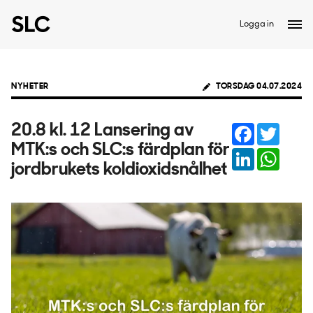
Logga in
NYHETER
TORSDAG 04.07.2024
Facebook
Twitter
20.8 kl. 12 Lansering av
MTK:s och SLC:s färdplan för
LinkedIn
Whats
jordbrukets koldioxidsnålhet