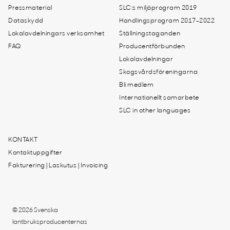
Pressmaterial
SLC:s miljöprogram 2019
Dataskydd
Handlingsprogram 2017-2022
Lokalavdelningars verksamhet
Ställningstaganden
FAQ
Producentförbunden
Lokalavdelningar
Skogsvårdsföreningarna
Bli medlem
Internationellt samarbete
SLC in other languages
KONTAKT
Kontaktuppgifter
Fakturering | Laskutus | Invoicing
© 2026 Svenska
lantbruksproducenternas