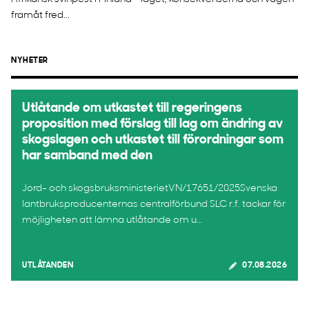
framåt fred...
NYHETER
Utlåtande om utkastet till regeringens
proposition med förslag till lag om ändring av
skogslagen och utkastet till förordningar som
har samband med den
Jord- och skogsbruksministerietVN/17651/2025Svenska
lantbruksproducenternas centralförbund SLC r.f. tackar för
möjligheten att lämna utlåtande om u...
UTLÅTANDEN
07.08.2026