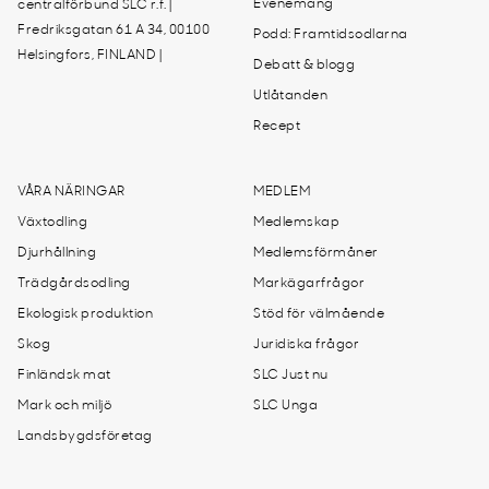
Evenemang
centralförbund SLC r.f. |
Fredriksgatan 61 A 34, 00100
Podd: Framtidsodlarna
Helsingfors, FINLAND |
Debatt & blogg
Utlåtanden
Recept
VÅRA NÄRINGAR
MEDLEM
Växtodling
Medlemskap
Djurhållning
Medlemsförmåner
Trädgårdsodling
Markägarfrågor
Ekologisk produktion
Stöd för välmående
Skog
Juridiska frågor
Finländsk mat
SLC Just nu
Mark och miljö
SLC Unga
Landsbygdsföretag