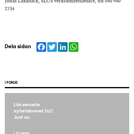
Jonas Laxåback, SLC:s verksamhetsledare, tfn 040 940
2734
Facebook
Twitter
LinkedIn
WhatsApp
Dela sidan
I FOKUS
Läs senaste
nyhetsbrevet SLC
Just nu