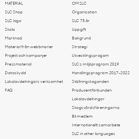
MATERIAL
OM SLC
SLC Shop
Organisation
SLC logo
SLC 75 år
Skola
Uppgift
Marknad
Bakgrund
Material från webbinarier
Strategi
Projekt och kampanjer
Utvecklingsprogam
Pressmaterial
SLC:s miljöprogram 2019
Dataskydd
Handlingsprogram 2017-2022
Lokalavdelningars verksamhet
Ställningstaganden
FAQ
Producentförbunden
Lokalavdelningar
Skogsvårdsföreningarna
Bli medlem
Internationellt samarbete
SLC in other languages