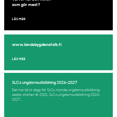
som gör mest?
LÄS MER
www.landsbygdensfolk.fi
LÄS MER
SLC:s ungdomsutbildning 2026–2027
Det har blivit dags för SLC:s nionde ungdomsutbildning
sedan starten år 2001. SLC:s ungdomsutbildning 2026–
2027...