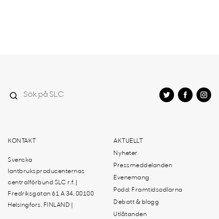
KONTAKT
AKTUELLT
Nyheter
Svenska
Pressmeddelanden
lantbruksproducenternas
Evenemang
centralförbund SLC r.f. |
Podd: Framtidsodlarna
Fredriksgatan 61 A 34, 00100
Debatt & blogg
Helsingfors, FINLAND |
Utlåtanden