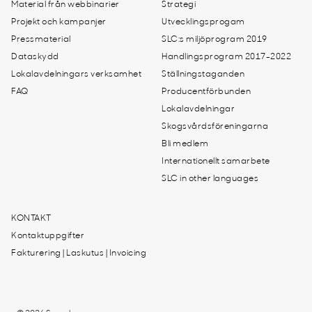
Material från webbinarier
Strategi
Projekt och kampanjer
Utvecklingsprogam
Pressmaterial
SLC:s miljöprogram 2019
Dataskydd
Handlingsprogram 2017-2022
Lokalavdelningars verksamhet
Ställningstaganden
FAQ
Producentförbunden
Lokalavdelningar
Skogsvårdsföreningarna
Bli medlem
Internationellt samarbete
SLC in other languages
KONTAKT
Kontaktuppgifter
Fakturering | Laskutus | Invoicing