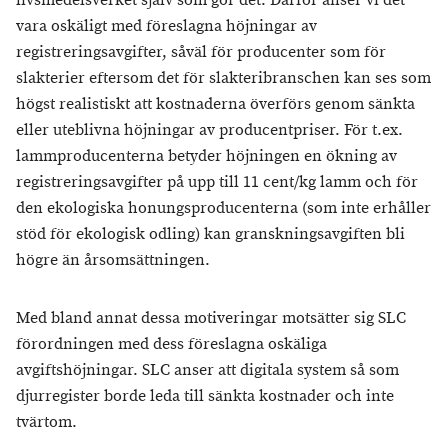
livsmedelsverket själv som gör det. Därför anser vi det
vara oskäligt med föreslagna höjningar av
registreringsavgifter, såväl för producenter som för
slakterier eftersom det för slakteribranschen kan ses som
högst realistiskt att kostnaderna överförs genom sänkta
eller uteblivna höjningar av producentpriser. För t.ex.
lammproducenterna betyder höjningen en ökning av
registreringsavgifter på upp till 11 cent/kg lamm och för
den ekologiska honungsproducenterna (som inte erhåller
stöd för ekologisk odling) kan granskningsavgiften bli
högre än årsomsättningen.
Med bland annat dessa motiveringar motsätter sig SLC
förordningen med dess föreslagna oskäliga
avgiftshöjningar. SLC anser att digitala system så som
djurregister borde leda till sänkta kostnader och inte
tvärtom.