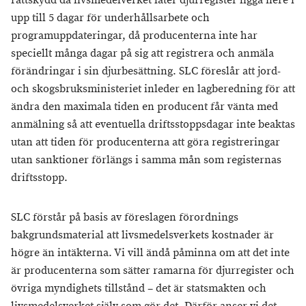
rättskydd då livsmedelverket låter djurregister ligga nere i
upp till 5 dagar för underhållsarbete och
programuppdateringar, då producenterna inte har
speciellt många dagar på sig att registrera och anmäla
förändringar i sin djurbesättning. SLC föreslår att jord-
och skogsbruksministeriet inleder en lagberedning för att
ändra den maximala tiden en producent får vänta med
anmälning så att eventuella driftsstoppsdagar inte beaktas
utan att tiden för producenterna att göra registreringar
utan sanktioner förlängs i samma mån som registernas
driftsstopp.
SLC förstår på basis av föreslagen förordnings
bakgrundsmaterial att livsmedelsverkets kostnader är
högre än intäkterna. Vi vill ändå påminna om att det inte
är producenterna som sätter ramarna för djurregister och
övriga myndighets tillstånd – det är statsmakten och