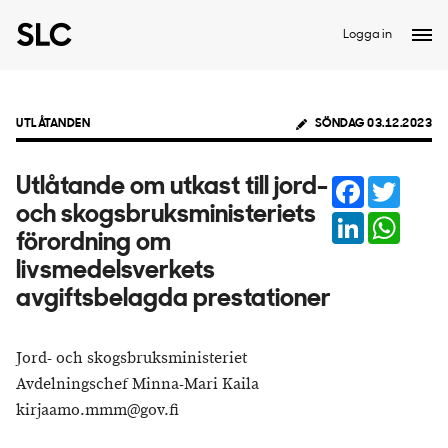
Logga in
UTLÅTANDEN
SÖNDAG 03.12.2023
Facebook
Twitter
Utlåtande om utkast till jord-
och skogsbruksministeriets
LinkedIn
Whats
förordning om
livsmedelsverkets
avgiftsbelagda prestationer
Jord- och skogsbruksministeriet
Avdelningschef Minna-Mari Kaila
kirjaamo.mmm@gov.fi