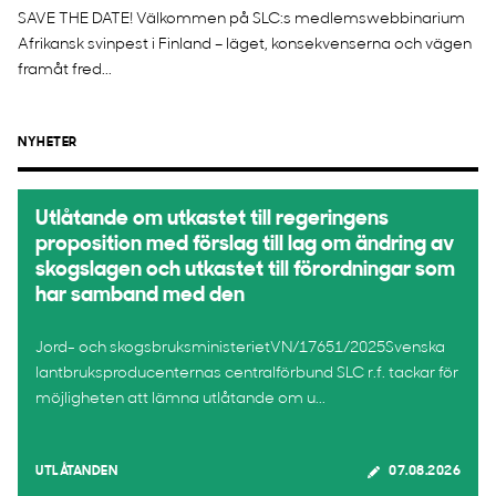
SAVE THE DATE! Välkommen på SLC:s medlemswebbinarium
Afrikansk svinpest i Finland – läget, konsekvenserna och vägen
framåt fred...
NYHETER
Utlåtande om utkastet till regeringens
proposition med förslag till lag om ändring av
skogslagen och utkastet till förordningar som
har samband med den
Jord- och skogsbruksministerietVN/17651/2025Svenska
lantbruksproducenternas centralförbund SLC r.f. tackar för
möjligheten att lämna utlåtande om u...
UTLÅTANDEN
07.08.2026