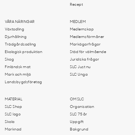
Recept
VÅRA NÄRINGAR
MEDLEM
Växtodling
Medlemskap
Djurhållning
Medlemsförmåner
Trädgårdsodling
Markägarfrågor
Ekologisk produktion
Stöd för välmående
Skog
Juridiska frågor
Finländsk mat
SLC Just nu
Mark och miljö
SLC Unga
Landsbygdsföretag
MATERIAL
OM SLC
SLC Shop
Organisation
SLC logo
SLC 75 år
Skola
Uppgift
Marknad
Bakgrund