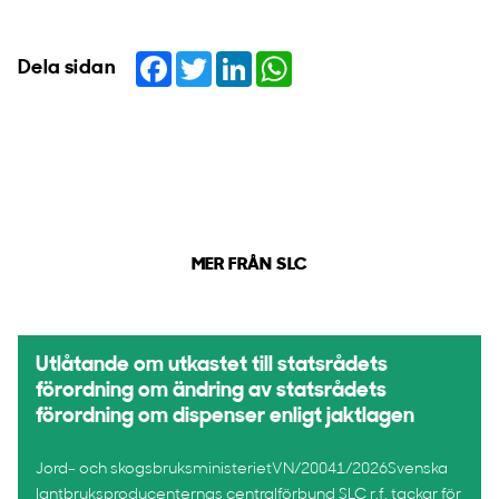
Facebook
Twitter
LinkedIn
WhatsApp
Dela sidan
MER FRÅN SLC
Utlåtande om utkastet till statsrådets
förordning om ändring av statsrådets
förordning om dispenser enligt jaktlagen
Jord- och skogsbruksministerietVN/20041/2026Svenska
lantbruksproducenternas centralförbund SLC r.f. tackar för