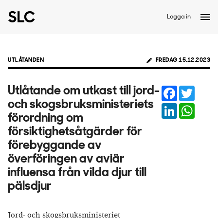
Logga in
UTLÅTANDEN
FREDAG 15.12.2023
Facebook
Twitter
Utlåtande om utkast till jord-
och skogsbruksministeriets
LinkedIn
Whats
förordning om
försiktighetsåtgärder för
förebyggande av
överföringen av aviär
influensa från vilda djur till
pälsdjur
Jord- och skogsbruksministeriet