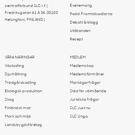
Evenemang
centralförbund SLC r.f. |
Fredriksgatan 61 A 34, 00100
Podd: Framtidsodlarna
Helsingfors, FINLAND |
Debatt & blogg
Utlåtanden
Recept
VÅRA NÄRINGAR
MEDLEM
Växtodling
Medlemskap
Djurhållning
Medlemsförmåner
Trädgårdsodling
Markägarfrågor
Ekologisk produktion
Stöd för välmående
Skog
Juridiska frågor
Finländsk mat
SLC Just nu
Mark och miljö
SLC Unga
Landsbygdsföretag