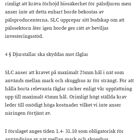
rimligt att kräva förhöjd biosäkerhet för pälsdjuren men
anser inte att detta enbart borde bekostas av
pälsproducenterna. SLC upprepar sitt budskap om att
pälssektorn åter igen borde ges rätt av beviljas
investeringsstöd.
4 § Djurstallar ska skyddas mot fåglar
SLC anser att kravet på maximalt 25mm hål i nät som
används mellan mark och skugghus är för strängt. För att
hålla borta relevanta fåglar räcker enligt vår uppfattning
upp till maximalt 45mm hål. Orimligt högt ställda krav
leder till onödigt höga kostnader vilket vi inte anser
näringen förtjänt av.
I förslaget anges tiden 1.4- 31.10 som obligatorisk för
användning av nät mellan mark och skugghus.