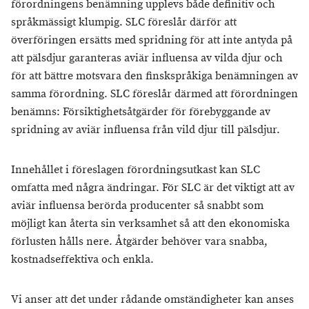
förordningens benämning upplevs både definitiv och
språkmässigt klumpig. SLC föreslår därför att
överföringen ersätts med spridning för att inte antyda på
att pälsdjur garanteras aviär influensa av vilda djur och
för att bättre motsvara den finskspråkiga benämningen av
samma förordning. SLC föreslår därmed att förordningen
benämns: Försiktighetsåtgärder för förebyggande av
spridning av aviär influensa från vild djur till pälsdjur.
Innehållet i föreslagen förordningsutkast kan SLC
omfatta med några ändringar. För SLC är det viktigt att av
aviär influensa berörda producenter så snabbt som
möjligt kan återta sin verksamhet så att den ekonomiska
förlusten hålls nere. Åtgärder behöver vara snabba,
kostnadseffektiva och enkla.
Vi anser att det under rådande omständigheter kan anses