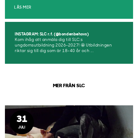
LÄS MER
INSTAGRAM: SLC r.f. (@bondenbehovs)
Kom ihåg att anmäla dig till SLC:s
ungdomsutbildning 2026-2027! 🤩 Utbildningen
riktar sig till dig som är 18–40 år och ...
MER FRÅN SLC
31
JULI