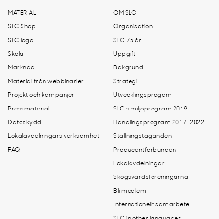
MATERIAL
OM SLC
SLC Shop
Organisation
SLC logo
SLC 75 år
Skola
Uppgift
Marknad
Bakgrund
Material från webbinarier
Strategi
Projekt och kampanjer
Utvecklingsprogam
Pressmaterial
SLC:s miljöprogram 2019
Dataskydd
Handlingsprogram 2017-2022
Lokalavdelningars verksamhet
Ställningstaganden
FAQ
Producentförbunden
Lokalavdelningar
Skogsvårdsföreningarna
Bli medlem
Internationellt samarbete
SLC in other languages