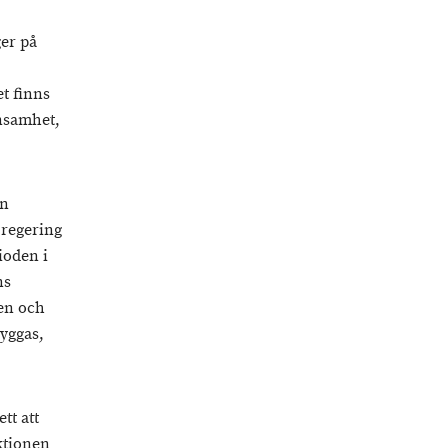
ger på
et finns
önsamhet,
en
 regering
ioden i
ns
en och
yggas,
tt att
ktionen