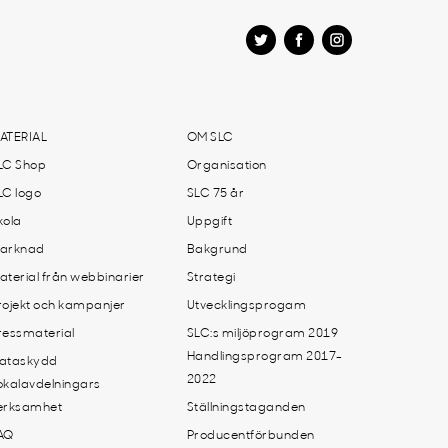
ATERIAL
OM SLC
LC Shop
Organisation
LC logo
SLC 75 år
kola
Uppgift
arknad
Bakgrund
aterial från webbinarier
Strategi
rojekt och kampanjer
Utvecklingsprogam
ressmaterial
SLC:s miljöprogram 2019
Handlingsprogram 2017-
ataskydd
2022
okalavdelningars
erksamhet
Ställningstaganden
AQ
Producentförbunden