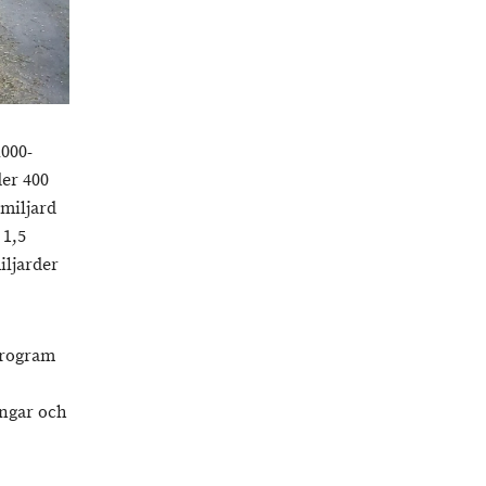
2000-
der 400
 miljard
 1,5
iljarder
sprogram
ingar och