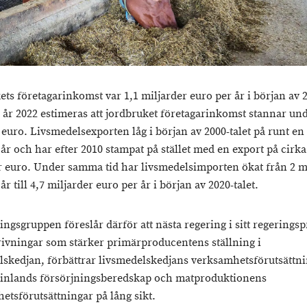
ets företagarinkomst var 1,1 miljarder euro per år i början av 
ör år 2022 estimeras att jordbruket företagarinkomst stannar un
 euro. Livsmedelsexporten låg i början av 2000-talet på runt en
år och har efter 2010 stampat på stället med en export på cirka
r euro. Under samma tid har livsmedelsimporten ökat från 2 m
år till 4,7 miljarder euro per år i början av 2020-talet.
ingsgruppen föreslår därför att nästa regering i sitt regering
krivningar som stärker primärproducentens ställning i
lskedjan, förbättrar livsmedelskedjans verksamhetsförutsättn
Finlands försörjningsberedskap och matproduktionens
etsförutsättningar på lång sikt.