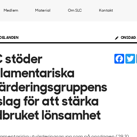
Medlem
Material
Om SLC
Kontakt
DELANDEN
ONSDAG 
Face
 stöder
lamentariska
ärderingsgruppens
slag för att stärka
dbruket lönsamhet