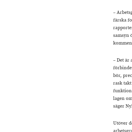
– Arbetsg
färska f
rapporten
samsyn ö
komment
– Det är
förbinde
bör, pre
rask tak
funktion
lagen om
säger Ny
Utöver d
arbetsgr