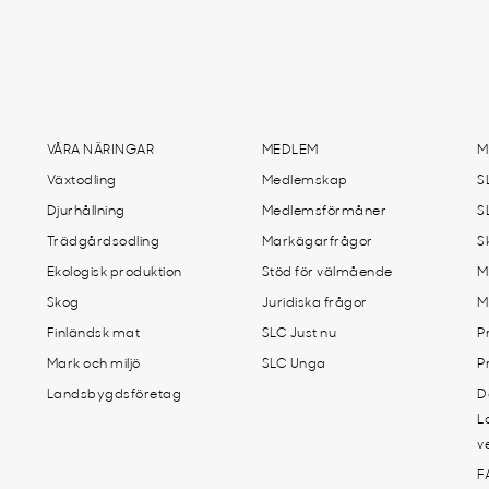
VÅRA NÄRINGAR
MEDLEM
M
Växtodling
Medlemskap
S
Djurhållning
Medlemsförmåner
S
Trädgårdsodling
Markägarfrågor
S
Ekologisk produktion
Stöd för välmående
M
Skog
Juridiska frågor
M
Finländsk mat
SLC Just nu
P
Mark och miljö
SLC Unga
P
Landsbygdsföretag
D
L
v
F