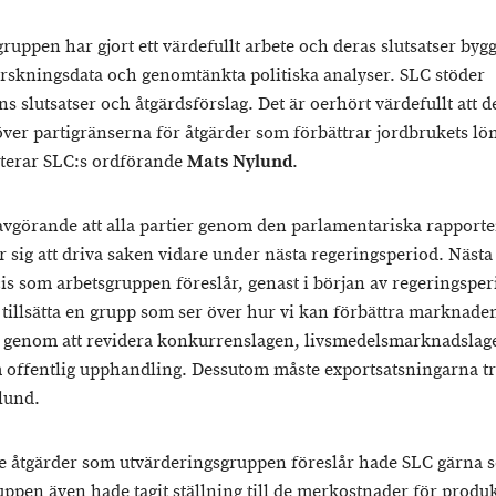
ruppen har gjort ett värdefullt arbete och deras slutsatser byg
orskningsdata och genomtänkta politiska analyser. SLC stöder
s slutsatser och åtgärdsförslag. Det är oerhört värdefullt att d
ver partigränserna för åtgärder som förbättrar jordbrukets l
erar SLC:s ordförande
Mats Nylund
.
 avgörande att alla partier genom den parlamentariska rapport
r sig att driva saken vidare under nästa regeringsperiod. Nästa
cis som arbetsgruppen föreslår, genast i början av regeringsper
t tillsätta en grupp som ser över hur vi kan förbättra marknade
 genom att revidera konkurrenslagen, livsmedelsmarknadslag
 offentlig upphandling. Dessutom måste exportsatsningarna tr
lund.
e åtgärder som utvärderingsgruppen föreslår hade SLC gärna se
uppen även hade tagit ställning till de merkostnader för produ