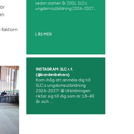
sedan starten år 2001. SLC:s
för
ungdomsutbildning 2026–2027...
pen
 faktorn
LÄS MER
INSTAGRAM: SLC r.f.
(@bondenbehovs)
Kom ihåg att anmäla dig till
SLC:s ungdomsutbildning
2026-2027! 🤩 Utbildningen
riktar sig till dig som är 18–40
år och ...