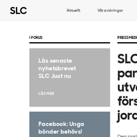
Aktuellt
Våra näringar
I FOKUS
PRESSMED
SLC
Läs senaste
nyhetsbrevet
par
SLC Just nu
utv
LÄS MER
för
jor
Facebook: Unga
bönder behövs!