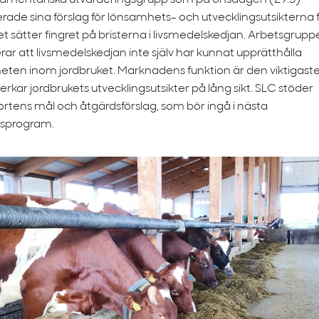
lamentariska utvärderingsgrupp som på onsdagen (29.3)
rade sina förslag för lönsamhets- och utvecklingsutsikterna 
et sätter fingret på bristerna i livsmedelskedjan. Arbetsgrup
rar att livsmedelskedjan inte själv har kunnat upprätthålla
ten inom jordbruket. Marknadens funktion är den viktigaste
rkar jordbrukets utvecklingsutsikter på lång sikt. SLC stöder
ortens mål och åtgärdsförslag, som bör ingå i nästa
gsprogram.