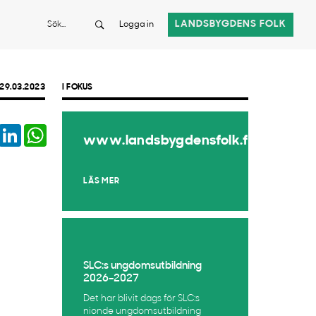
Sök
LANDSBYGDENS FOLK
Logga in
29.03.2023
I FOKUS
book
Twitter
LinkedIn
WhatsApp
www.landsbygdensfolk.fi
LÄS MER
SLC:s ungdomsutbildning
2026–2027
Det har blivit dags för SLC:s
nionde ungdomsutbildning