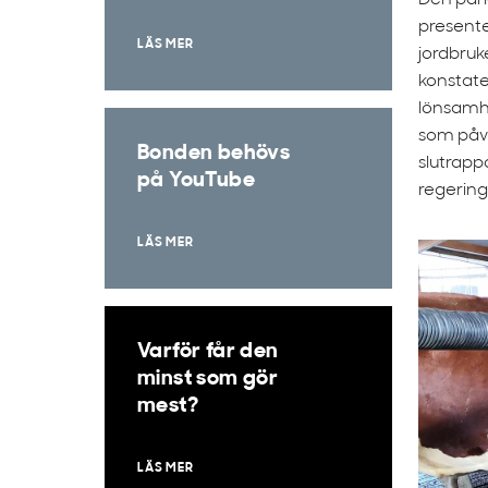
Den par
presente
LÄS MER
jordbruk
konstate
lönsamhe
som påve
Bonden behövs
slutrapp
på YouTube
regerin
LÄS MER
Varför får den
minst som gör
mest?
LÄS MER