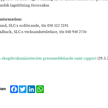
ändsk lagstiftning förorsakar.
information:
und, SLC:s ordförande, tfn 050 512 2191
xåback, SLC:s verksamhetsledare, tfn 040 940 2734
h skogsbruksministeriets pressmeddelande samt rapport
(29.3.
Facebook
Twitter
LinkedIn
WhatsApp
dan