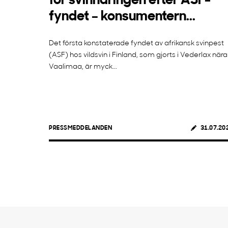
för svinnäringen efter ASF-
fyndet – konsumentern...
Det första konstaterade fyndet av afrikansk svinpest
(ASF) hos vildsvin i Finland, som gjorts i Vederlax nära
Vaalimaa, är myck...
PRESSMEDDELANDEN
31.07.20