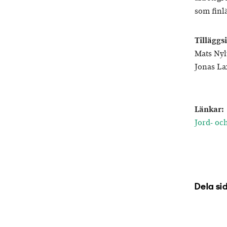
som finl
Tilläggs
Mats Nyl
Jonas La
Länkar:
Jord- oc
Dela si