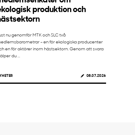
medlemsenkäter om
ekologisk produktion och
hästsektorn
ust nu genomför MTK och SLC två
edlemsbarometrar – en för ekologiska producenter
ch en för aktörer inom hästsektorn. Genom att svara
jälper du ...
YHETER
08.07.2026