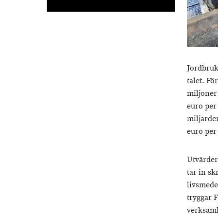
Jordbruk
talet. F
miljoner
euro per 
miljarde
euro per 
Utvärder
tar in s
livsmede
tryggar 
verksamh