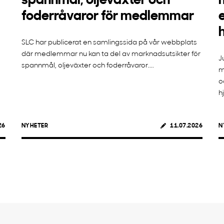
spannmål, oljeväxter och
foderråvaror för medlemmar
SLC har publicerat en samlingssida på vår webbplats
där medlemmar nu kan ta del av marknadsutsikter för
J
spannmål, oljeväxter och foderråvaror....
m
o
h
26
NYHETER
11.07.2026
N