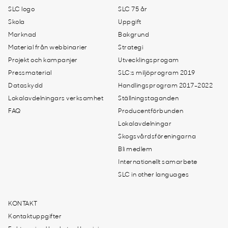
SLC logo
SLC 75 år
Skola
Uppgift
Marknad
Bakgrund
Material från webbinarier
Strategi
Projekt och kampanjer
Utvecklingsprogam
Pressmaterial
SLC:s miljöprogram 2019
Dataskydd
Handlingsprogram 2017-2022
Lokalavdelningars verksamhet
Ställningstaganden
FAQ
Producentförbunden
Lokalavdelningar
Skogsvårdsföreningarna
Bli medlem
Internationellt samarbete
SLC in other languages
KONTAKT
Kontaktuppgifter