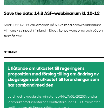
Save the date: 14.8 ASF-webbinarium kl. 10-12
SAVE THE DATE! Välkommen på SLC:s medlemswebbinarium
Afrikansk svinpest i Finland – läget, konsekvenserna och vägen
framåt fred...
NYHETER
Utlåtande om utkastet till regeringens
proposition med förslag till lag om ändring av
skogslagen och utkastet till förordningar som
har samband med den
Jord- och skogsbruksministerietVN/17651/2025Svenska
lantbruksproducenternas centralförbund SLC r.f. tackar för
möjligheten att lämna utlåtande om u...