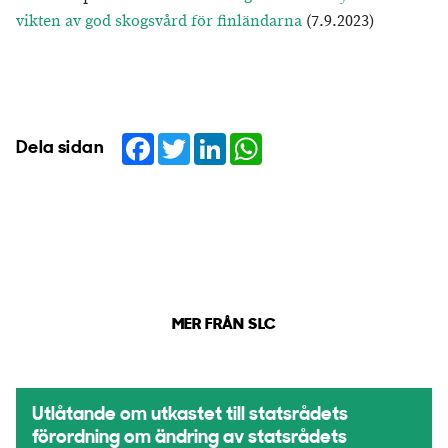
vikten av god skogsvård för finländarna
(7.9.2023)
Facebook
Twitter
LinkedIn
WhatsApp
Dela sidan
MER FRÅN SLC
Utlåtande om utkastet till statsrådets
förordning om ändring av statsrådets