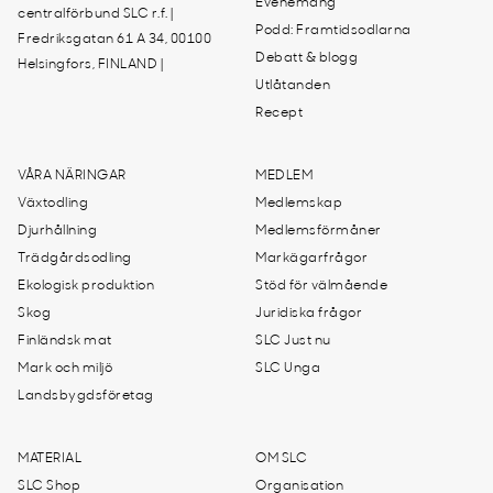
Evenemang
centralförbund SLC r.f. |
Podd: Framtidsodlarna
Fredriksgatan 61 A 34, 00100
Debatt & blogg
Helsingfors, FINLAND |
Utlåtanden
Recept
VÅRA NÄRINGAR
MEDLEM
Växtodling
Medlemskap
Djurhållning
Medlemsförmåner
Trädgårdsodling
Markägarfrågor
Ekologisk produktion
Stöd för välmående
Skog
Juridiska frågor
Finländsk mat
SLC Just nu
Mark och miljö
SLC Unga
Landsbygdsföretag
MATERIAL
OM SLC
SLC Shop
Organisation