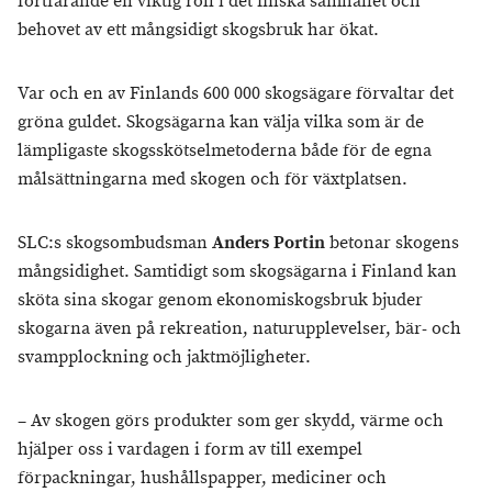
fortfarande en viktig roll i det finska samhället och
behovet av ett mångsidigt skogsbruk har ökat.
Var och en av Finlands 600 000 skogsägare förvaltar det
gröna guldet. Skogsägarna kan välja vilka som är de
lämpligaste skogsskötselmetoderna både för de egna
målsättningarna med skogen och för växtplatsen.
SLC:s skogsombudsman
Anders Portin
betonar skogens
mångsidighet. Samtidigt som skogsägarna i Finland kan
sköta sina skogar genom ekonomiskogsbruk bjuder
skogarna även på rekreation, naturupplevelser, bär- och
svampplockning och jaktmöjligheter.
– Av skogen görs produkter som ger skydd, värme och
hjälper oss i vardagen i form av till exempel
förpackningar, hushållspapper, mediciner och