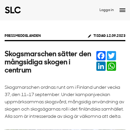
Logga in
PRESSMEDDELANDEN
TISDAG 12.09.2023
Facebook
Twitter
Skogsmarschen sätter den
mångsidiga skogen i
LinkedIn
Whats
centrum
Skogsmarschen ordnas runt om i Finland under vecka
37, den 11–17 september. Under kampanjveckan
uppmärksammas skogsvård, mångsidig användning av
skogen och skogsägarnas roll i det finländska samhället.
Alla som är intresserade av skog är välkomna att delta.