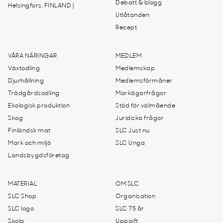
Debatt & blogg
Helsingfors, FINLAND |
Utlåtanden
Recept
VÅRA NÄRINGAR
MEDLEM
Växtodling
Medlemskap
Djurhållning
Medlemsförmåner
Trädgårdsodling
Markägarfrågor
Ekologisk produktion
Stöd för välmående
Skog
Juridiska frågor
Finländsk mat
SLC Just nu
Mark och miljö
SLC Unga
Landsbygdsföretag
MATERIAL
OM SLC
SLC Shop
Organisation
SLC logo
SLC 75 år
Skola
Uppgift