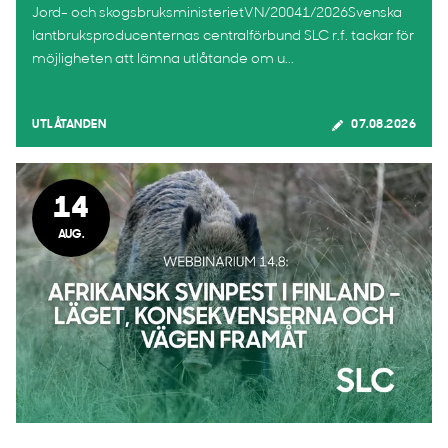
Jord- och skogsbruksministerietVN/20041/2026Svenska
lantbruksproducenternas centralförbund SLC r.f. tackar för
möjligheten att lämna utlåtande om u...
UTLÅTANDEN
07.08.2026
14
AUG.