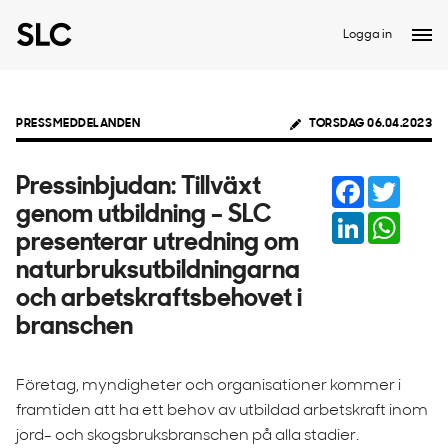
Logga in
PRESSMEDDELANDEN
TORSDAG 06.04.2023
Facebook
Twitter
Pressinbjudan: Tillväxt
genom utbildning – SLC
LinkedIn
Whats
presenterar utredning om
naturbruksutbildningarna
och arbetskraftsbehovet i
branschen
Företag, myndigheter och organisationer kommer i
framtiden att ha ett behov av utbildad arbetskraft inom
jord- och skogsbruksbranschen på alla stadier.