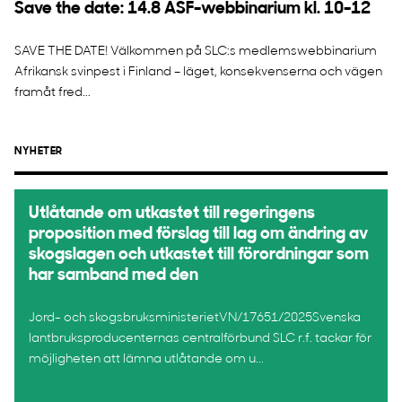
Save the date: 14.8 ASF-webbinarium kl. 10-12
SAVE THE DATE! Välkommen på SLC:s medlemswebbinarium
Afrikansk svinpest i Finland – läget, konsekvenserna och vägen
framåt fred...
NYHETER
Utlåtande om utkastet till regeringens
proposition med förslag till lag om ändring av
skogslagen och utkastet till förordningar som
har samband med den
Jord- och skogsbruksministerietVN/17651/2025Svenska
lantbruksproducenternas centralförbund SLC r.f. tackar för
möjligheten att lämna utlåtande om u...