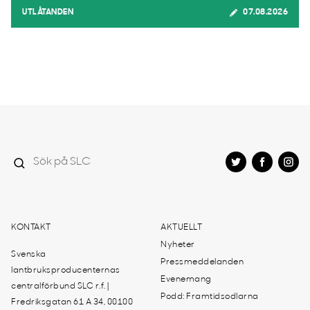
UTLÅTANDEN
07.08.2026
KONTAKT
AKTUELLT
Nyheter
Svenska
Pressmeddelanden
lantbruksproducenternas
Evenemang
centralförbund SLC r.f. |
Podd: Framtidsodlarna
Fredriksgatan 61 A 34, 00100