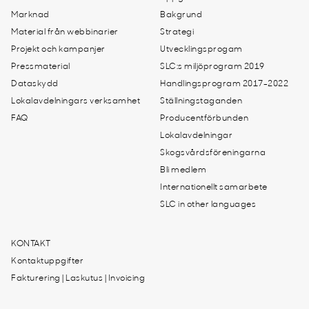
Marknad
Bakgrund
Material från webbinarier
Strategi
Projekt och kampanjer
Utvecklingsprogam
Pressmaterial
SLC:s miljöprogram 2019
Dataskydd
Handlingsprogram 2017-2022
Lokalavdelningars verksamhet
Ställningstaganden
FAQ
Producentförbunden
Lokalavdelningar
Skogsvårdsföreningarna
Bli medlem
Internationellt samarbete
SLC in other languages
KONTAKT
Kontaktuppgifter
Fakturering | Laskutus | Invoicing