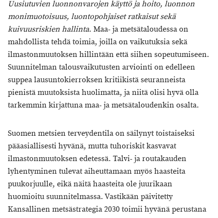
Uusiutuvien luonnonvarojen käyttö ja hoito, luonnon
monimuotoisuus, luontopohjaiset ratkaisut sekä
kuivuusriskien hallinta
. Maa- ja metsätaloudessa on
mahdollista tehdä toimia, joilla on vaikutuksia sekä
ilmastonmuutoksen hillintään että siihen sopeutumiseen.
Suunnitelman talousvaikutusten arviointi on edelleen
suppea lausuntokierroksen kritiikistä seuranneista
pienistä muutoksista huolimatta, ja niitä olisi hyvä olla
tarkemmin kirjattuna maa- ja metsätaloudenkin osalta.
Suomen metsien terveydentila on säilynyt toistaiseksi
pääasiallisesti hyvänä, mutta tuhoriskit kasvavat
ilmastonmuutoksen edetessä. Talvi- ja routakauden
lyhentyminen tulevat aiheuttamaan myös haasteita
puukorjuulle, eikä näitä haasteita ole juurikaan
huomioitu suunnitelmassa. Vastikään päivitetty
Kansallinen metsästrategia 2030 toimii hyvänä perustana