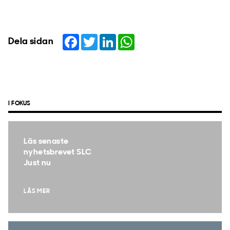
Facebook
Twitter
LinkedIn
WhatsApp
Dela sidan
I FOKUS
Läs senaste
nyhetsbrevet SLC
Just nu
LÄS MER