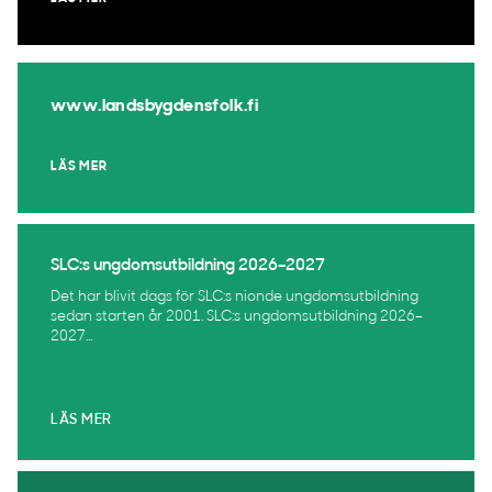
www.landsbygdensfolk.fi
LÄS MER
SLC:s ungdomsutbildning 2026–2027
Det har blivit dags för SLC:s nionde ungdomsutbildning
sedan starten år 2001. SLC:s ungdomsutbildning 2026–
2027...
LÄS MER