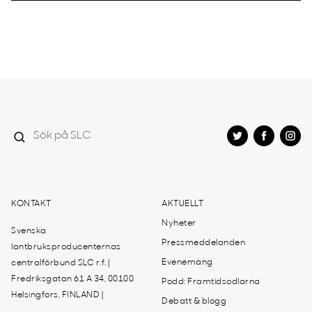
KONTAKT
AKTUELLT
Nyheter
Svenska
Pressmeddelanden
lantbruksproducenternas
Evenemang
centralförbund SLC r.f. |
Fredriksgatan 61 A 34, 00100
Podd: Framtidsodlarna
Helsingfors, FINLAND |
Debatt & blogg