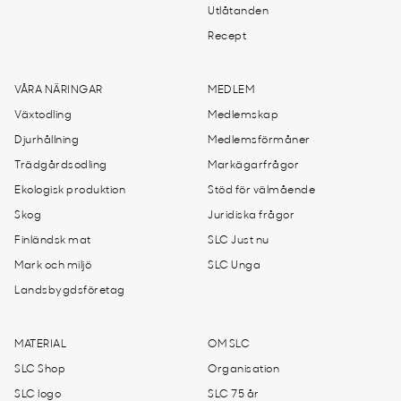
Utlåtanden
Recept
VÅRA NÄRINGAR
MEDLEM
Växtodling
Medlemskap
Djurhållning
Medlemsförmåner
Trädgårdsodling
Markägarfrågor
Ekologisk produktion
Stöd för välmående
Skog
Juridiska frågor
Finländsk mat
SLC Just nu
Mark och miljö
SLC Unga
Landsbygdsföretag
MATERIAL
OM SLC
SLC Shop
Organisation
SLC logo
SLC 75 år