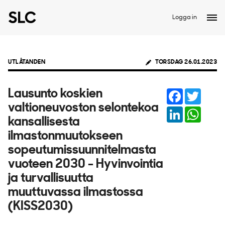
Logga in
UTLÅTANDEN
TORSDAG 26.01.2023
Facebook
Twitter
Lausunto koskien
valtioneuvoston selontekoa
LinkedIn
Whats
kansallisesta
ilmastonmuutokseen
sopeutumissuunnitelmasta
vuoteen 2030 - Hyvinvointia
ja turvallisuutta
muuttuvassa ilmastossa
(KISS2030)