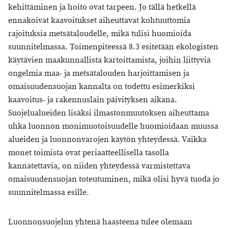
kehittäminen ja hoito ovat tarpeen. Jo tällä hetkellä
ennakoivat kaavoitukset aiheuttavat kohtuuttomia
rajoituksia metsätaloudelle, mikä tulisi huomioida
suunnitelmassa. Toimenpiteessä 8.3 esitetään ekologisten
käytävien maakunnallista kartoittamista, joihin liittyviä
ongelmia maa- ja metsätalouden harjoittamisen ja
omaisuudensuojan kannalta on todettu esimerkiksi
kaavoitus- ja rakennuslain päivityksen aikana.
Suojelualueiden lisäksi ilmastonmuutoksen aiheuttama
uhka luonnon monimuotoisuudelle huomioidaan muussa
alueiden ja luonnonvarojen käytön yhteydessä. Vaikka
monet toimista ovat periaatteellisella tasolla
kannatettavia, on niiden yhteydessä varmistettava
omaisuudensuojan toteutuminen, mikä olisi hyvä tuoda jo
suunnitelmassa esille.
Luonnonsuojelun yhtenä haasteena tulee olemaan