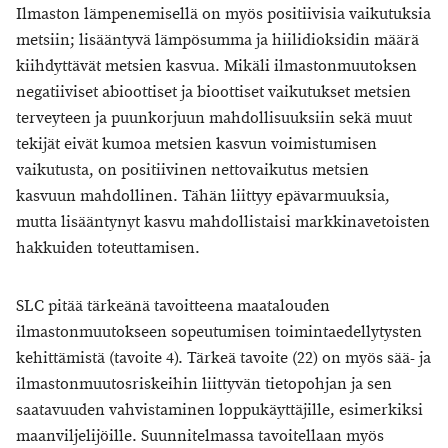
Ilmaston lämpenemisellä on myös positiivisia vaikutuksia
metsiin; lisääntyvä lämpösumma ja hiilidioksidin määrä
kiihdyttävät metsien kasvua. Mikäli ilmastonmuutoksen
negatiiviset abioottiset ja bioottiset vaikutukset metsien
terveyteen ja puunkorjuun mahdollisuuksiin sekä muut
tekijät eivät kumoa metsien kasvun voimistumisen
vaikutusta, on positiivinen nettovaikutus metsien
kasvuun mahdollinen. Tähän liittyy epävarmuuksia,
mutta lisääntynyt kasvu mahdollistaisi markkinavetoisten
hakkuiden toteuttamisen.
SLC pitää tärkeänä tavoitteena maatalouden
ilmastonmuutokseen sopeutumisen toimintaedellytysten
kehittämistä (tavoite 4). Tärkeä tavoite (22) on myös sää- ja
ilmastonmuutosriskeihin liittyvän tietopohjan ja sen
saatavuuden vahvistaminen loppukäyttäjille, esimerkiksi
maanviljelijöille. Suunnitelmassa tavoitellaan myös