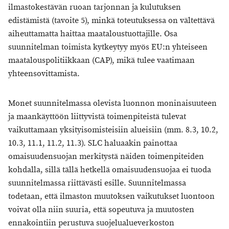
ilmastokestävän ruoan tarjonnan ja kulutuksen
edistämistä (tavoite 5), minkä toteutuksessa on vältettävä
aiheuttamatta haittaa maataloustuottajille. Osa
suunnitelman toimista kytkeytyy myös EU:n yhteiseen
maatalouspolitiikkaan (CAP), mikä tulee vaatimaan
yhteensovittamista.
Monet suunnitelmassa olevista luonnon moninaisuuteen
ja maankäyttöön liittyvistä toimenpiteistä tulevat
vaikuttamaan yksityisomisteisiin alueisiin (mm. 8.3, 10.2,
10.3, 11.1, 11.2, 11.3). SLC haluaakin painottaa
omaisuudensuojan merkitystä näiden toimenpiteiden
kohdalla, sillä tällä hetkellä omaisuudensuojaa ei tuoda
suunnitelmassa riittävästi esille. Suunnitelmassa
todetaan, että ilmaston muutoksen vaikutukset luontoon
voivat olla niin suuria, että sopeutuva ja muutosten
ennakointiin perustuva suojelualueverkoston