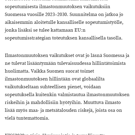
sopeutumisesta ilmastonmuutoksen vaikutuksiin
Suomessa vuosille 2023–2030. Suunnitelma on jatkoa jo
aikaisemmin aloitetulle kansalliselle sopeutumistyölle,
jonka lisäksi se tulee kattamaan EU:n
sopeutumisstrategian toteutuksen kansallisella tasolla.
Ilmastonmuutoksen vaikutukset ovat jo läsnä Suomessa ja
ne tulevat lisääntymään tulevaisuudessa hillintätoimista
huolimatta. Vaikka Suomen suorat toimet
ilmastonmuutoksen hillintään ovat globaalilta
vaikutukseltaan suhteellisen pienet, voidaan
sopeutuksella kuitenkin valmistautua ilmastonmuutoksen
riskeihin ja mahdollisiin hyötyihin. Muuttuva ilmasto
lisää myös maa- ja metsätalouden riskejä, joista osa on
vielä tuntemattomia.