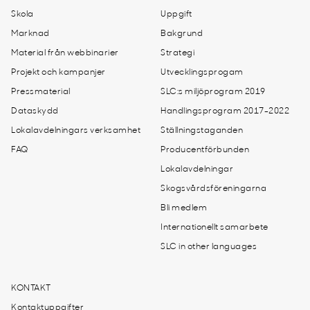
Skola
Uppgift
Marknad
Bakgrund
Material från webbinarier
Strategi
Projekt och kampanjer
Utvecklingsprogam
Pressmaterial
SLC:s miljöprogram 2019
Dataskydd
Handlingsprogram 2017-2022
Lokalavdelningars verksamhet
Ställningstaganden
FAQ
Producentförbunden
Lokalavdelningar
Skogsvårdsföreningarna
Bli medlem
Internationellt samarbete
SLC in other languages
KONTAKT
Kontaktuppgifter