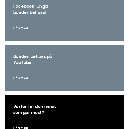
Facebook: Unga
bönder behövs!
LÄS MER
Bonden behövs på
YouTube
LÄS MER
Varför får den minst
som gör mest?
LÄS MER