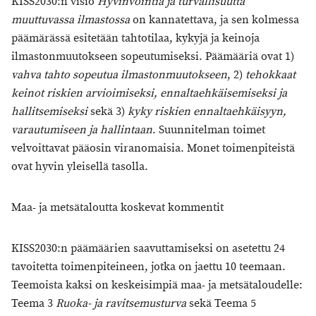
KISS2030:n visio
Hyvinvointia ja turvallisuutta
muuttuvassa ilmastossa
on kannatettava, ja sen kolmessa
päämärässä esitetään tahtotilaa, kykyjä ja keinoja
ilmastonmuutokseen sopeutumiseksi. Päämääriä ovat 1)
vahva tahto sopeutua ilmastonmuutokseen
, 2)
tehokkaat
keinot riskien arvioimiseksi, ennaltaehkäisemiseksi ja
hallitsemiseksi
sekä 3)
kyky riskien ennaltaehkäisyyn,
varautumiseen ja hallintaan
. Suunnitelman toimet
velvoittavat pääosin viranomaisia. Monet toimenpiteistä
ovat hyvin yleisellä tasolla.
Maa- ja metsätaloutta koskevat kommentit
KISS2030:n päämäärien saavuttamiseksi on asetettu 24
tavoitetta toimenpiteineen, jotka on jaettu 10 teemaan.
Teemoista kaksi on keskeisimpiä maa- ja metsätaloudelle:
Teema 3
Ruoka- ja ravitsemusturva
sekä Teema 5