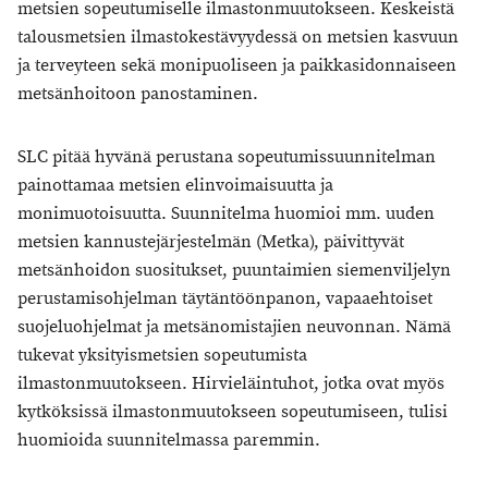
metsien sopeutumiselle ilmastonmuutokseen. Keskeistä
talousmetsien ilmastokestävyydessä on metsien kasvuun
ja terveyteen sekä monipuoliseen ja paikkasidonnaiseen
metsänhoitoon panostaminen.
SLC pitää hyvänä perustana sopeutumissuunnitelman
painottamaa metsien elinvoimaisuutta ja
monimuotoisuutta. Suunnitelma huomioi mm. uuden
metsien kannustejärjestelmän (Metka), päivittyvät
metsänhoidon suositukset, puuntaimien siemenviljelyn
perustamisohjelman täytäntöönpanon, vapaaehtoiset
suojeluohjelmat ja metsänomistajien neuvonnan. Nämä
tukevat yksityismetsien sopeutumista
ilmastonmuutokseen. Hirvieläintuhot, jotka ovat myös
kytköksissä ilmastonmuutokseen sopeutumiseen, tulisi
huomioida suunnitelmassa paremmin.