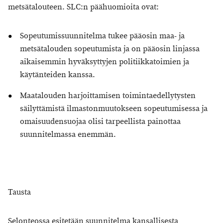
metsätalouteen. SLC:n päähuomioita ovat:
Sopeutumissuunnitelma tukee pääosin maa- ja
metsätalouden sopeutumista ja on pääosin linjassa
aikaisemmin hyväksyttyjen politiikkatoimien ja
käytänteiden kanssa.
Maatalouden harjoittamisen toimintaedellytysten
säilyttämistä ilmastonmuutokseen sopeutumisessa ja
omaisuudensuojaa olisi tarpeellista painottaa
suunnitelmassa enemmän.
Tausta
Selonteossa esitetään suunnitelma kansallisesta