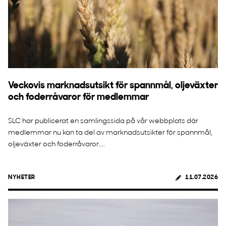
Veckovis marknadsutsikt för spannmål, oljeväxter
och foderråvaror för medlemmar
SLC har publicerat en samlingssida på vår webbplats där
medlemmar nu kan ta del av marknadsutsikter för spannmål,
oljeväxter och foderråvaror....
NYHETER
11.07.2026