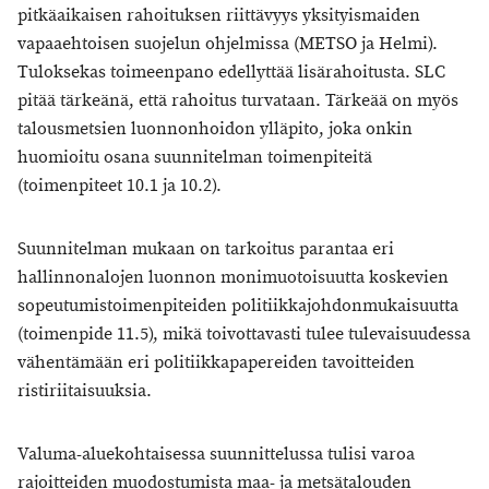
pitkäaikaisen rahoituksen riittävyys yksityismaiden
vapaaehtoisen suojelun ohjelmissa (METSO ja Helmi).
Tuloksekas toimeenpano edellyttää lisärahoitusta. SLC
pitää tärkeänä, että rahoitus turvataan. Tärkeää on myös
talousmetsien luonnonhoidon ylläpito, joka onkin
huomioitu osana suunnitelman toimenpiteitä
(toimenpiteet 10.1 ja 10.2).
Suunnitelman mukaan on tarkoitus parantaa eri
hallinnonalojen luonnon monimuotoisuutta koskevien
sopeutumistoimenpiteiden politiikkajohdonmukaisuutta
(toimenpide 11.5), mikä toivottavasti tulee tulevaisuudessa
vähentämään eri politiikkapapereiden tavoitteiden
ristiriitaisuuksia.
Valuma-aluekohtaisessa suunnittelussa tulisi varoa
rajoitteiden muodostumista maa- ja metsätalouden