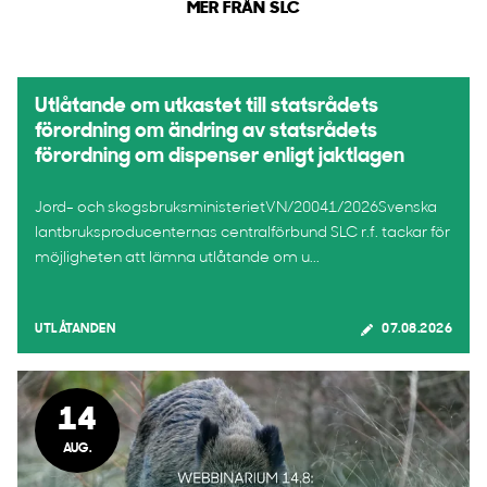
MER FRÅN SLC
Utlåtande om utkastet till statsrådets
förordning om ändring av statsrådets
förordning om dispenser enligt jaktlagen
Jord- och skogsbruksministerietVN/20041/2026Svenska
lantbruksproducenternas centralförbund SLC r.f. tackar för
möjligheten att lämna utlåtande om u...
UTLÅTANDEN
07.08.2026
14
AUG.