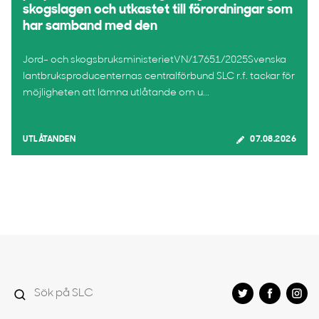
skogslagen och utkastet till förordningar som
har samband med den
Jord- och skogsbruksministerietVN/17651/2025Svenska
lantbruksproducenternas centralförbund SLC r.f. tackar för
möjligheten att lämna utlåtande om u...
UTLÅTANDEN
07.08.2026