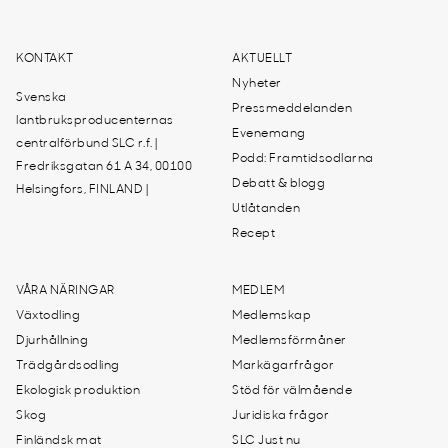
KONTAKT
AKTUELLT
Nyheter
Svenska
Pressmeddelanden
lantbruksproducenternas
Evenemang
centralförbund SLC r.f. |
Podd: Framtidsodlarna
Fredriksgatan 61 A 34, 00100
Debatt & blogg
Helsingfors, FINLAND |
Utlåtanden
Recept
VÅRA NÄRINGAR
MEDLEM
Växtodling
Medlemskap
Djurhållning
Medlemsförmåner
Trädgårdsodling
Markägarfrågor
Ekologisk produktion
Stöd för välmående
Skog
Juridiska frågor
Finländsk mat
SLC Just nu