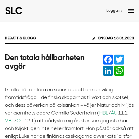
Logga in
DEBATT & BLOGG
ONSDAG 18.01.2023
Facebook
Twitter
Den totala hållbarheten
avgör
LinkedIn
Whats
I stället för att föra en seriös debatt om en viktig
framtidsfråga – de finska skogarnas tillväxt och skötsel,
och dess påverkan på kolsänkan – väljer Natur och Miljös
verksamhetsledare Camilla Sederholm (
HBL
/
ÅU
11.1,
VBL
/
ÖT
12.1) att pådyvla mig åsikter som jag inte har
och följaktligen inte heller framfört. Hon påstår också att
enligt Luke har de finländska skogarna avverkats i alltför