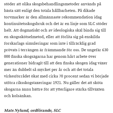
stöder att olika skogsbehandlingsmetoder används på
bästa sätt enligt den totala hållbarheten. På dikade
torvmarker är den allmännaste rekommendation idag
kontinuitetsskogsbruk och det är en linje som SLC stöder
helt. Att dogmatiskt och av ideologiska skäl binda sig till
en skogsskötselmetod, eller att förlita sig på enskilda
forskarlags simuleringar som inte i tillräcklig grad
prövats i terrängen är främmande för oss. De ungefär 630
000 finska skogsägarna har genom hårt arbete över
generationer bidragit till att den finska skogen idag växer
mer än dubbelt så mycket per år och att det totala
virkesförrådet ökat med cirka 70 procent sedan vi började
utföra riksskogstaxeringar 1921. Nu gäller det att sköta
skogarna ännu bättre för att ytterligare stärka tillväxten
och kolsänkan.
Mats Nylund, ordförande, SLC