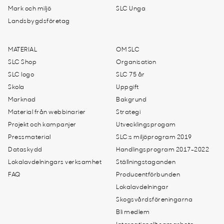
Mark och miljö
SLC Unga
Landsbygdsföretag
MATERIAL
OM SLC
SLC Shop
Organisation
SLC logo
SLC 75 år
Skola
Uppgift
Marknad
Bakgrund
Material från webbinarier
Strategi
Projekt och kampanjer
Utvecklingsprogam
Pressmaterial
SLC:s miljöprogram 2019
Dataskydd
Handlingsprogram 2017-2022
Lokalavdelningars verksamhet
Ställningstaganden
FAQ
Producentförbunden
Lokalavdelningar
Skogsvårdsföreningarna
Bli medlem