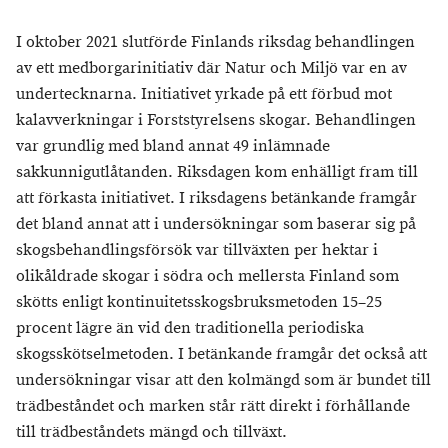
I oktober 2021 slutförde Finlands riksdag behandlingen
av ett medborgarinitiativ där Natur och Miljö var en av
undertecknarna. Initiativet yrkade på ett förbud mot
kalavverkningar i Forststyrelsens skogar. Behandlingen
var grundlig med bland annat 49 inlämnade
sakkunnigutlåtanden. Riksdagen kom enhälligt fram till
att förkasta initiativet. I riksdagens betänkande framgår
det bland annat att i undersökningar som baserar sig på
skogsbehandlingsförsök var tillväxten per hektar i
olikåldrade skogar i södra och mellersta Finland som
skötts enligt kontinuitetsskogsbruksmetoden 15–25
procent lägre än vid den traditionella periodiska
skogsskötselmetoden. I betänkande framgår det också att
undersökningar visar att den kolmängd som är bundet till
trädbeståndet och marken står rätt direkt i förhållande
till trädbeståndets mängd och tillväxt.