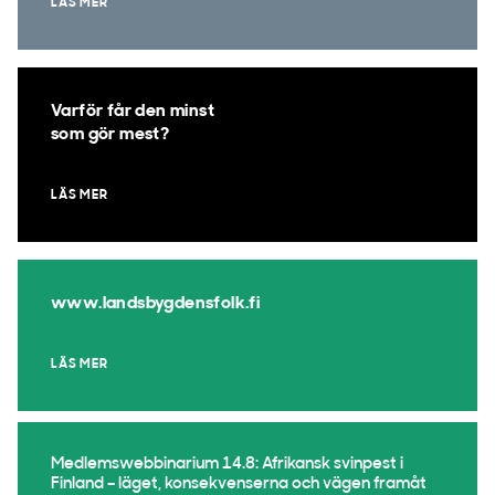
LÄS MER
Varför får den minst
som gör mest?
LÄS MER
www.landsbygdensfolk.fi
LÄS MER
Medlemswebbinarium 14.8: Afrikansk svinpest i
Finland – läget, konsekvenserna och vägen framåt