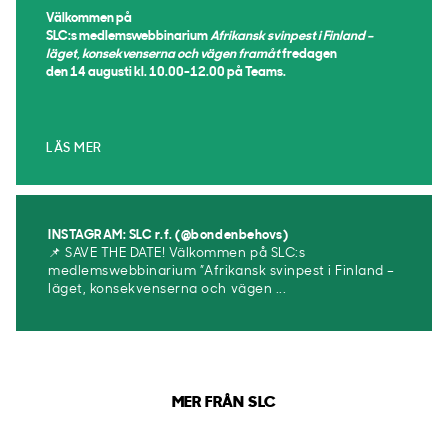
Välkommen på
SLC:s medlemswebbinarium
Afrikansk svinpest i Finland –
läget, konsekvenserna och vägen framåt
fredagen
den 14 augusti kl. 10.00-12.00 på Teams.
LÄS MER
INSTAGRAM: SLC r.f. (@bondenbehovs)
📌 SAVE THE DATE! Välkommen på SLC:s
medlemswebbinarium ”Afrikansk svinpest i Finland –
läget, konsekvenserna och vägen ...
MER FRÅN SLC