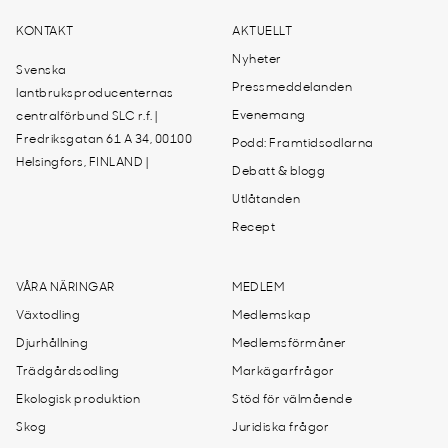
KONTAKT
AKTUELLT
Nyheter
Svenska
Pressmeddelanden
lantbruksproducenternas
Evenemang
centralförbund SLC r.f. |
Fredriksgatan 61 A 34, 00100
Podd: Framtidsodlarna
Helsingfors, FINLAND |
Debatt & blogg
Utlåtanden
Recept
VÅRA NÄRINGAR
MEDLEM
Växtodling
Medlemskap
Djurhållning
Medlemsförmåner
Trädgårdsodling
Markägarfrågor
Ekologisk produktion
Stöd för välmående
Skog
Juridiska frågor