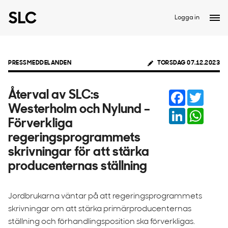
Logga in
PRESSMEDDELANDEN
TORSDAG 07.12.2023
Facebook
Twitter
Återval av SLC:s
Westerholm och Nylund –
LinkedIn
Whats
Förverkliga
regeringsprogrammets
skrivningar för att stärka
producenternas ställning
Jordbrukarna väntar på att regeringsprogrammets
skrivningar om att stärka primärproducenternas
ställning och förhandlingsposition ska förverkligas.