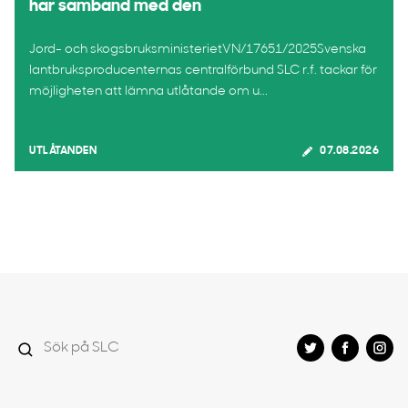
har samband med den
Jord- och skogsbruksministerietVN/17651/2025Svenska
lantbruksproducenternas centralförbund SLC r.f. tackar för
möjligheten att lämna utlåtande om u...
UTLÅTANDEN
07.08.2026