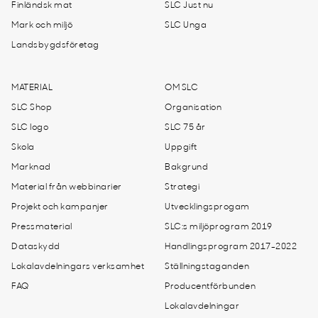
Finländsk mat
SLC Just nu
Mark och miljö
SLC Unga
Landsbygdsföretag
MATERIAL
OM SLC
SLC Shop
Organisation
SLC logo
SLC 75 år
Skola
Uppgift
Marknad
Bakgrund
Material från webbinarier
Strategi
Projekt och kampanjer
Utvecklingsprogam
Pressmaterial
SLC:s miljöprogram 2019
Dataskydd
Handlingsprogram 2017-2022
Lokalavdelningars verksamhet
Ställningstaganden
FAQ
Producentförbunden
Lokalavdelningar