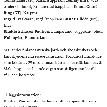
Tomas Långgård
, Malax (suppleant
Tommy Ehrs
, Vörå)
Anders Lillandt
, Kristinestad (suppleant
Emma Granö-
Ring (NY)
, Närpes)
Ingrid Träskman
, Ingå (suppleant
Gustav Hildén (NY)
,
Ingå)
Birgitta Eriksson-Paulson
, Lumparland (suppleant
Johan
Holmqvist
, Hammarland).
SLC är det finlandssvenska jord- och skogsbrukets och
landsbygdens intresseorganisation. Förbundsfullmäktige,
som består av 29 medlemmar från medlemsförbunden, är
SLC:s högsta beslutande organ som årligen samlas till
vår- och höstmöte.
Tilläggsinformation:
Kristian Westerholm, förbundsfullmäktigeordförande,