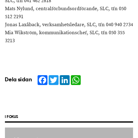
SLC, tfn 041 462 2818
Mats Nylund, centralförbundsordförande, SLC, tfn 050
512 2191
Jonas Laxåback, verksamhetsledare, SLC, tfn 040 940 2734
Mia Wikström, kommunikationschef, SLC, tfn 050 355
3213
Facebook
Twitter
LinkedIn
WhatsApp
Dela sidan
I FOKUS