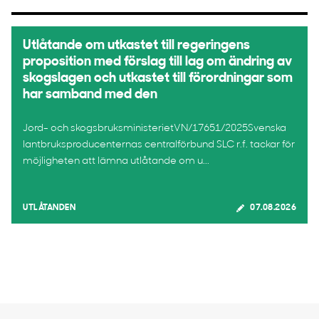
Utlåtande om utkastet till regeringens
proposition med förslag till lag om ändring av
skogslagen och utkastet till förordningar som
har samband med den
Jord- och skogsbruksministerietVN/17651/2025Svenska
lantbruksproducenternas centralförbund SLC r.f. tackar för
möjligheten att lämna utlåtande om u...
UTLÅTANDEN
07.08.2026