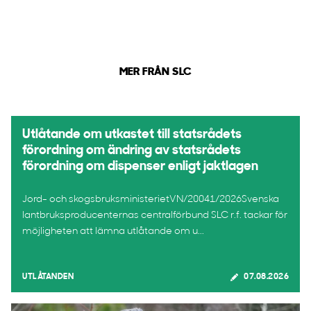
MER FRÅN SLC
Utlåtande om utkastet till statsrådets
förordning om ändring av statsrådets
förordning om dispenser enligt jaktlagen
Jord- och skogsbruksministerietVN/20041/2026Svenska
lantbruksproducenternas centralförbund SLC r.f. tackar för
möjligheten att lämna utlåtande om u...
UTLÅTANDEN
07.08.2026