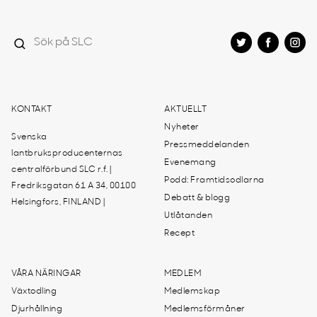
KONTAKT
AKTUELLT
Nyheter
Svenska
Pressmeddelanden
lantbruksproducenternas
Evenemang
centralförbund SLC r.f. |
Podd: Framtidsodlarna
Fredriksgatan 61 A 34, 00100
Debatt & blogg
Helsingfors, FINLAND |
Utlåtanden
Recept
VÅRA NÄRINGAR
MEDLEM
Växtodling
Medlemskap
Djurhållning
Medlemsförmåner