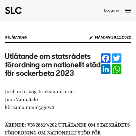
Logga in
UTLÅTANDEN
MÅNDAG 28.11.2022
Facebook
Twitter
Utlåtande om statsrådets
förordning om nationellt stöd
LinkedIn
Whats
för sockerbeta 2023
Jord- och skogsbruksministeriet
Juha Vanhatalo
kirjaamo.mmm@gov.fi
ÄRENDE: VN/28819/202 UTLÅTANDE OM STATSRÅDETS
FÖRORDNING OM NATIONELLT STÖD FÖR