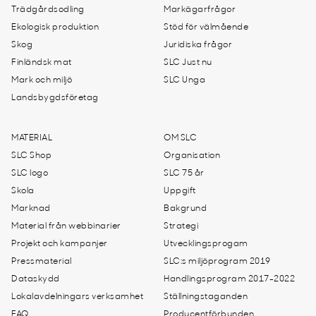
Trädgårdsodling
Markägarfrågor
Ekologisk produktion
Stöd för välmående
Skog
Juridiska frågor
Finländsk mat
SLC Just nu
Mark och miljö
SLC Unga
Landsbygdsföretag
MATERIAL
OM SLC
SLC Shop
Organisation
SLC logo
SLC 75 år
Skola
Uppgift
Marknad
Bakgrund
Material från webbinarier
Strategi
Projekt och kampanjer
Utvecklingsprogam
Pressmaterial
SLC:s miljöprogram 2019
Dataskydd
Handlingsprogram 2017-2022
Lokalavdelningars verksamhet
Ställningstaganden
FAQ
Producentförbunden