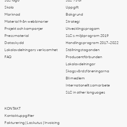
SLC logo
SLC 75 år
Skola
Uppgift
Marknad
Bakgrund
Material från webbinarier
Strategi
Projekt och kampanjer
Utvecklingsprogam
Pressmaterial
SLC:s miljöprogram 2019
Dataskydd
Handlingsprogram 2017-2022
Lokalavdelningars verksamhet
Ställningstaganden
FAQ
Producentförbunden
Lokalavdelningar
Skogsvårdsföreningarna
Bli medlem
Internationellt samarbete
SLC in other languages
KONTAKT
Kontaktuppgifter
Fakturering | Laskutus | Invoicing