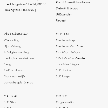
Podd: Framtidsodlarna
Fredriksgatan 61 A 34, 00100
Debatt & blogg
Helsingfors, FINLAND |
Utlåtanden
Recept
VÅRA NÄRINGAR
MEDLEM
Växtodling
Medlemskap
Djurhållning
Medlemsförmåner
Trädgårdsodling
Markägarfrågor
Ekologisk produktion
Stöd för välmående
Skog
Juridiska frågor
Finländsk mat
SLC Just nu
Mark och miljö
SLC Unga
Landsbygdsföretag
MATERIAL
OM SLC
SLC Shop
Organisation