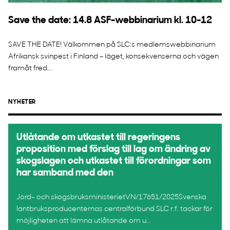
Save the date: 14.8 ASF-webbinarium kl. 10-12
SAVE THE DATE! Välkommen på SLC:s medlemswebbinarium
Afrikansk svinpest i Finland – läget, konsekvenserna och vägen
framåt fred...
NYHETER
Utlåtande om utkastet till regeringens
proposition med förslag till lag om ändring av
skogslagen och utkastet till förordningar som
har samband med den
Jord- och skogsbruksministerietVN/17651/2025Svenska
lantbruksproducenternas centralförbund SLC r.f. tackar för
möjligheten att lämna utlåtande om u...