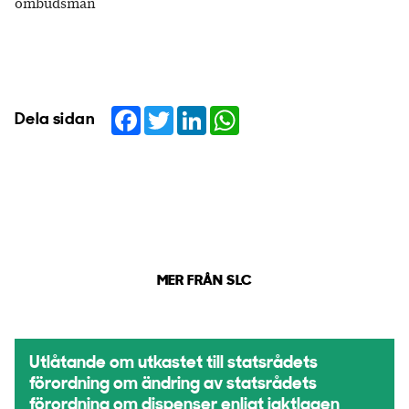
ombudsman
Facebook
Twitter
LinkedIn
WhatsApp
Dela sidan
MER FRÅN SLC
Utlåtande om utkastet till statsrådets
förordning om ändring av statsrådets
förordning om dispenser enligt jaktlagen