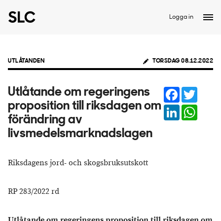
Logga in
UTLÅTANDEN
TORSDAG 08.12.2022
Facebook
Twitter
Utlåtande om regeringens
proposition till riksdagen om
LinkedIn
Whats
förändring av
livsmedelsmarknadslagen
Riksdagens jord- och skogsbruksutskott
RP 283/2022 rd
Utlåtande om regeringens proposition till riksdagen om