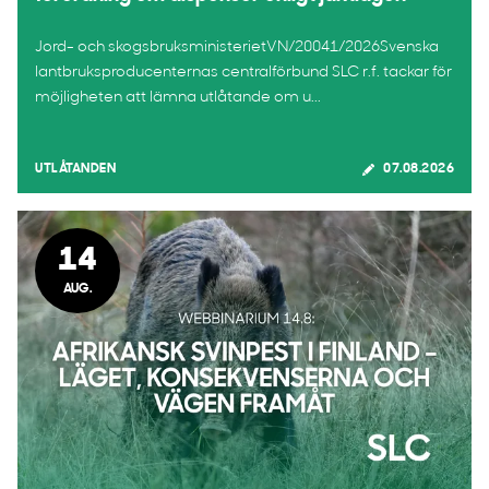
Jord- och skogsbruksministerietVN/20041/2026Svenska
lantbruksproducenternas centralförbund SLC r.f. tackar för
möjligheten att lämna utlåtande om u...
UTLÅTANDEN
07.08.2026
14
AUG.