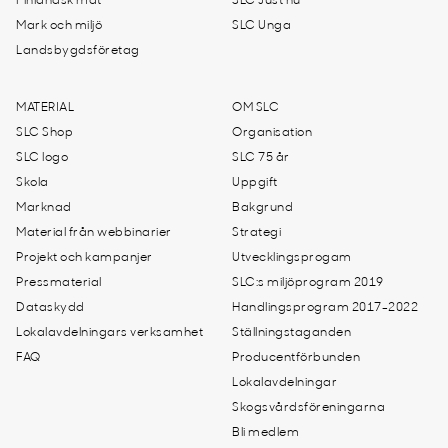
Finländsk mat
SLC Just nu
Mark och miljö
SLC Unga
Landsbygdsföretag
MATERIAL
OM SLC
SLC Shop
Organisation
SLC logo
SLC 75 år
Skola
Uppgift
Marknad
Bakgrund
Material från webbinarier
Strategi
Projekt och kampanjer
Utvecklingsprogam
Pressmaterial
SLC:s miljöprogram 2019
Dataskydd
Handlingsprogram 2017-2022
Lokalavdelningars verksamhet
Ställningstaganden
FAQ
Producentförbunden
Lokalavdelningar
Skogsvårdsföreningarna
Bli medlem