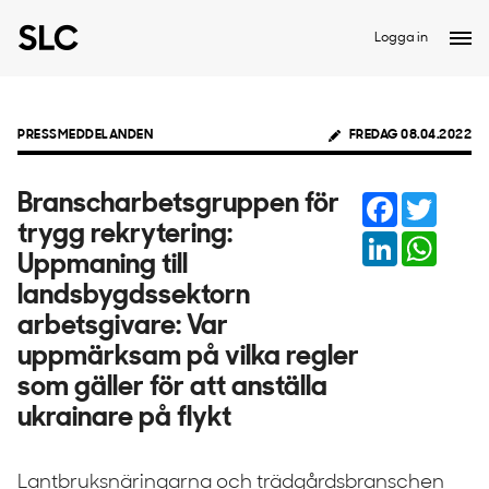
Logga in
PRESSMEDDELANDEN
FREDAG 08.04.2022
Facebook
Twitter
Branscharbetsgruppen för
trygg rekrytering:
LinkedIn
Whats
Uppmaning till
landsbygdssektorn
arbetsgivare: Var
uppmärksam på vilka regler
som gäller för att anställa
ukrainare på flykt
Lantbruksnäringarna och trädgårdsbranschen