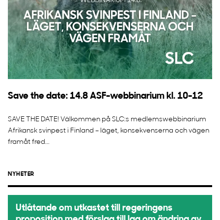
Save the date: 14.8 ASF-webbinarium kl. 10-12
SAVE THE DATE! Välkommen på SLC:s medlemswebbinarium
Afrikansk svinpest i Finland – läget, konsekvenserna och vägen
framåt fred...
NYHETER
Utlåtande om utkastet till regeringens
proposition med förslag till lag om ändring av