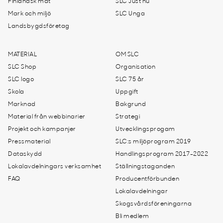
Finländsk mat
SLC Just nu
Mark och miljö
SLC Unga
Landsbygdsföretag
MATERIAL
OM SLC
SLC Shop
Organisation
SLC logo
SLC 75 år
Skola
Uppgift
Marknad
Bakgrund
Material från webbinarier
Strategi
Projekt och kampanjer
Utvecklingsprogam
Pressmaterial
SLC:s miljöprogram 2019
Dataskydd
Handlingsprogram 2017-2022
Lokalavdelningars verksamhet
Ställningstaganden
FAQ
Producentförbunden
Lokalavdelningar
Skogsvårdsföreningarna
Bli medlem