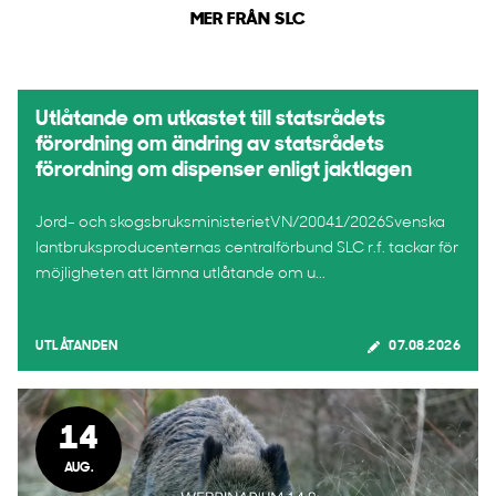
MER FRÅN SLC
Utlåtande om utkastet till statsrådets
förordning om ändring av statsrådets
förordning om dispenser enligt jaktlagen
Jord- och skogsbruksministerietVN/20041/2026Svenska
lantbruksproducenternas centralförbund SLC r.f. tackar för
möjligheten att lämna utlåtande om u...
UTLÅTANDEN
07.08.2026
14
AUG.