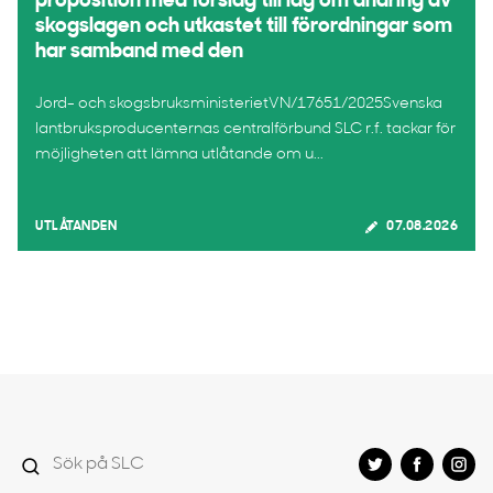
proposition med förslag till lag om ändring av
skogslagen och utkastet till förordningar som
har samband med den
Jord- och skogsbruksministerietVN/17651/2025Svenska
lantbruksproducenternas centralförbund SLC r.f. tackar för
möjligheten att lämna utlåtande om u...
UTLÅTANDEN
07.08.2026