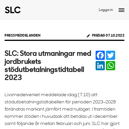
Logga in
PRESSMEDDELANDEN
FREDAG 07.10.2022
Facebook
Twitter
SLC: Stora utmaningar med
jordbrukets
LinkedIn
Whats
stödutbetalningstidtabell
2023
Livsmedelverket meddelade idag (7.10) att
stödutbetalningstidtabellen för perioden 2023–2028
förändras markant jämfört med nuläget. I framtiden
kommer stöden i huvudsak att betalas ut i december
samt följande år mellan februari och juni. SLC har gjort