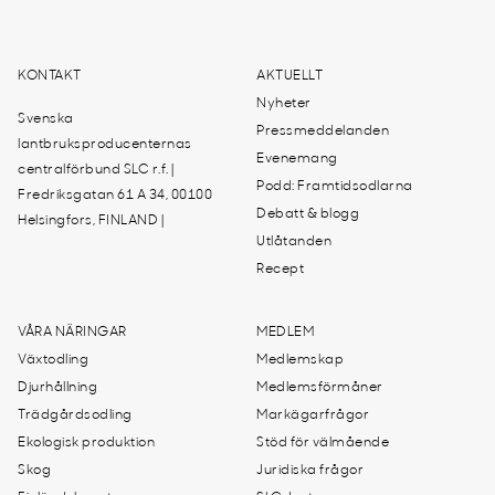
KONTAKT
AKTUELLT
Nyheter
Svenska
Pressmeddelanden
lantbruksproducenternas
Evenemang
centralförbund SLC r.f. |
Podd: Framtidsodlarna
Fredriksgatan 61 A 34, 00100
Debatt & blogg
Helsingfors, FINLAND |
Utlåtanden
Recept
VÅRA NÄRINGAR
MEDLEM
Växtodling
Medlemskap
Djurhållning
Medlemsförmåner
Trädgårdsodling
Markägarfrågor
Ekologisk produktion
Stöd för välmående
Skog
Juridiska frågor