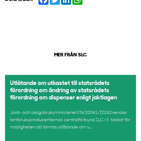
MER FRÅN SLC
Utlåtande om utkastet till statsrådets
förordning om ändring av statsrådets
förordning om dispenser enligt jaktlagen
Jord- och skogsbruksministerietVN/20041/2026Svenska
lantbruksproducenternas centralförbund SLC r.f. tackar för
möjligheten att lämna utlåtande om u...