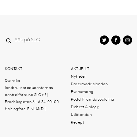
KONTAKT
AKTUELLT
Nyheter
Svenska
Pressmeddelanden
lantbruksproducenternas
Evenemang
centralförbund SLC r.f. |
Podd: Framtidsodlarna
Fredriksgatan 61 A 34, 00100
Debatt & blogg
Helsingfors, FINLAND |
Utlåtanden
Recept