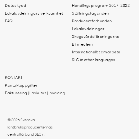
Dataskydd
Handlingsprogram 2017-2022
Lokalavdelningars verksamhet
Ställningstaganden
FAQ
Producentförbunden
Lokalavdelningar
Skogsvårdsföreningarna
Bli medlem
Internationellt samarbete
SLC in other languages
KONTAKT
Kontaktuppgifter
Fakturering | Laskutus | Invoicing
© 2026 Svenska
lantbruksproducenternas
centralförbund SLC r.f