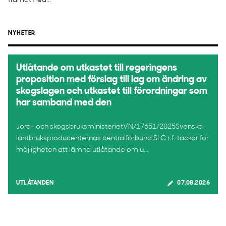
framåt fred...
NYHETER
Utlåtande om utkastet till regeringens
proposition med förslag till lag om ändring av
skogslagen och utkastet till förordningar som
har samband med den
Jord- och skogsbruksministerietVN/17651/2025Svenska
lantbruksproducenternas centralförbund SLC r.f. tackar för
möjligheten att lämna utlåtande om u...
UTLÅTANDEN
07.08.2026