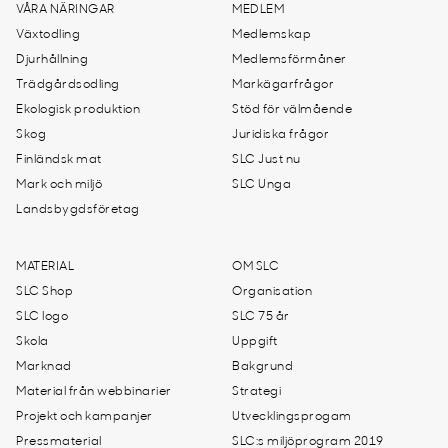
VÅRA NÄRINGAR
MEDLEM
Växtodling
Medlemskap
Djurhållning
Medlemsförmåner
Trädgårdsodling
Markägarfrågor
Ekologisk produktion
Stöd för välmående
Skog
Juridiska frågor
Finländsk mat
SLC Just nu
Mark och miljö
SLC Unga
Landsbygdsföretag
MATERIAL
OM SLC
SLC Shop
Organisation
SLC logo
SLC 75 år
Skola
Uppgift
Marknad
Bakgrund
Material från webbinarier
Strategi
Projekt och kampanjer
Utvecklingsprogam
Pressmaterial
SLC:s miljöprogram 2019