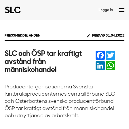
Logga in
PRESSMEDDELANDEN
FREDAG 01.04.2022
Facebook
Twitter
SLC och ÖSP tar kraftigt
avstånd från
LinkedIn
Whats
människohandel
Producentorganisationerna Svenska
lantbruksproducenternas centralförbund SLC
och Österbottens svenska producentförbund
ÖSP tar kraftigt avstånd från människohandel
och utnyttjande av arbetskraft.