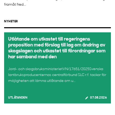
framåt fred...
NYHETER
Utlåtande om utkastet till regeringens
proposition med förslag till lag om ändring av
skogslagen och utkastet till förordningar som
har samband med den
Jord- och skogsbruksministerietVN/17651/2025Svenska
lantbruksproducenternas centralförbund SLC r.f. tackar för
möjligheten att lämna utlåtande om u...
UTLÅTANDEN
07.08.2026