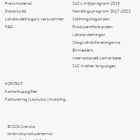
Pressmaterial
SLC:s miljöprogram 2019
Dataskydd
Handlingsprogram 2017-2022
Lokalavdelningars verksamhet
Ställningstaganden
FAQ
Producentförbunden
Lokalavdelningar
Skogsvårdsföreningarna
Bli medlem
Internationellt samarbete
SLC in other languages
KONTAKT
Kontaktuppgifter
Fakturering | Laskutus | Invoicing
© 2026 Svenska
lantbruksproducenternas