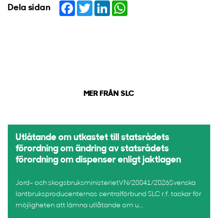
Facebook
Twitter
LinkedIn
WhatsApp
Dela sidan
MER FRÅN SLC
Utlåtande om utkastet till statsrådets
förordning om ändring av statsrådets
förordning om dispenser enligt jaktlagen
Jord- och skogsbruksministerietVN/20041/2026Svenska
lantbruksproducenternas centralförbund SLC r.f. tackar för
möjligheten att lämna utlåtande om u...