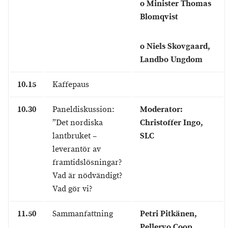
o Minister Thomas
Blomqvist
o Niels Skovgaard,
Landbo Ungdom
10.15
Kaffepaus
10.30
Paneldiskussion:
Moderator:
”Det nordiska
Christoffer Ingo,
lantbruket –
SLC
leverantör av
framtidslösningar?
Vad är nödvändigt?
Vad gör vi?
11.50
Sammanfattning
Petri Pitkänen,
Pellervo Coop