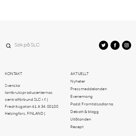
KONTAKT
AKTUELLT
Nyheter
Svenska
Pressmeddelanden
lantbruksproducenternas
Evenemang
centralförbund SLC r.f. |
Podd: Framtidsodlarna
Fredriksgatan 61 A 34, 00100
Debatt & blogg
Helsingfors, FINLAND |
Utlåtanden
Recept