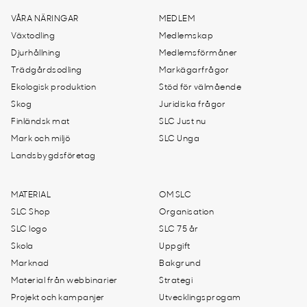
VÅRA NÄRINGAR
MEDLEM
Växtodling
Medlemskap
Djurhållning
Medlemsförmåner
Trädgårdsodling
Markägarfrågor
Ekologisk produktion
Stöd för välmående
Skog
Juridiska frågor
Finländsk mat
SLC Just nu
Mark och miljö
SLC Unga
Landsbygdsföretag
MATERIAL
OM SLC
SLC Shop
Organisation
SLC logo
SLC 75 år
Skola
Uppgift
Marknad
Bakgrund
Material från webbinarier
Strategi
Projekt och kampanjer
Utvecklingsprogam