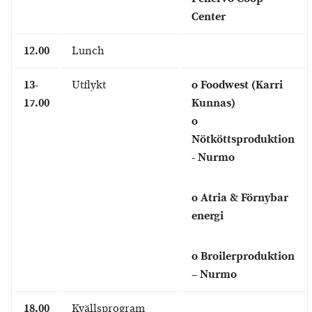
Center
12.00
Lunch
13-
Utflykt
o Foodwest (Karri
17.00
Kunnas)
o
Nötköttsproduktion
- Nurmo
o Atria & Förnybar
energi
o Broilerproduktion
– Nurmo
18.00
Kvällsprogram