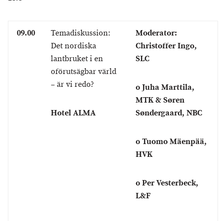
09.00
Temadiskussion:
Moderator:
Det nordiska
Christoffer Ingo,
lantbruket i en
SLC
oförutsägbar värld
– är vi redo?
o Juha Marttila,
MTK & Søren
Hotel ALMA
Søndergaard, NBC
o Tuomo Mäenpä
ä
,
HVK
o Per Vesterbeck,
L&F