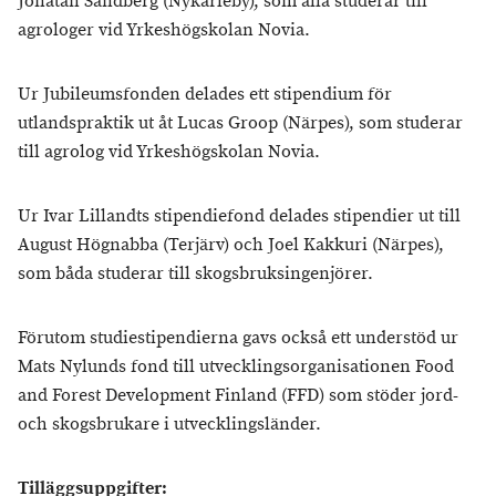
Jonatan Sandberg (Nykarleby), som alla studerar till
agrologer vid Yrkeshögskolan Novia.
Ur Jubileumsfonden delades ett stipendium för
utlandspraktik ut åt Lucas Groop (Närpes), som studerar
till agrolog vid Yrkeshögskolan Novia.
Ur Ivar Lillandts stipendiefond delades stipendier ut till
August Högnabba (Terjärv) och Joel Kakkuri (Närpes),
som båda studerar till skogsbruksingenjörer.
Förutom studiestipendierna gavs också ett understöd ur
Mats Nylunds fond till utvecklingsorganisationen Food
and Forest Development Finland (FFD) som stöder jord-
och skogsbrukare i utvecklingsländer.
Tilläggsuppgifter: