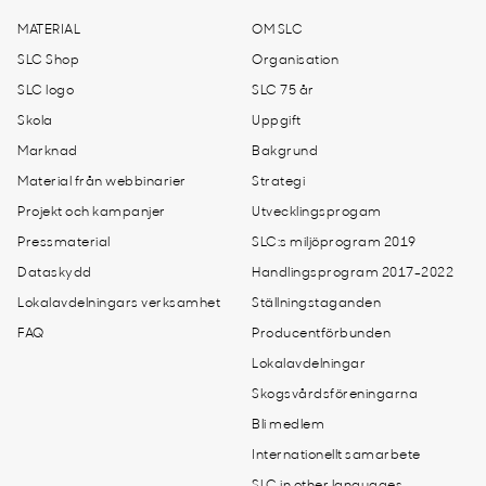
MATERIAL
OM SLC
SLC Shop
Organisation
SLC logo
SLC 75 år
Skola
Uppgift
Marknad
Bakgrund
Material från webbinarier
Strategi
Projekt och kampanjer
Utvecklingsprogam
Pressmaterial
SLC:s miljöprogram 2019
Dataskydd
Handlingsprogram 2017-2022
Lokalavdelningars verksamhet
Ställningstaganden
FAQ
Producentförbunden
Lokalavdelningar
Skogsvårdsföreningarna
Bli medlem
Internationellt samarbete