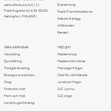
Evenemang
centralförbund SLC r.f. |
Fredriksgatan 61 A 34, 00100
Podd: Framtidsodlarna
Helsingfors, FINLAND |
Debatt & blogg
Utlåtanden
Recept
VÅRA NÄRINGAR
MEDLEM
Växtodling
Medlemskap
Djurhållning
Medlemsförmåner
Trädgårdsodling
Markägarfrågor
Ekologisk produktion
Stöd för välmående
Skog
Juridiska frågor
Finländsk mat
SLC Just nu
Mark och miljö
SLC Unga
Landsbygdsföretag