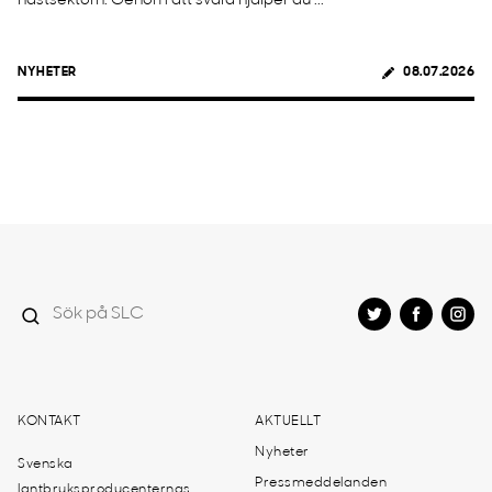
hästsektorn. Genom att svara hjälper du ...
NYHETER
08.07.2026
KONTAKT
AKTUELLT
Nyheter
Svenska
Pressmeddelanden
lantbruksproducenternas