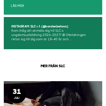
LÄS MER
INSTAGRAM: SLC r.f. (@bondenbehovs)
Kom ihåg att anmäla dig till SLC:s
ungdomsutbildning 2026-2027! 🤩 Utbildningen
riktar sig till dig som är 18–40 år och ...
MER FRÅN SLC
31
JULI