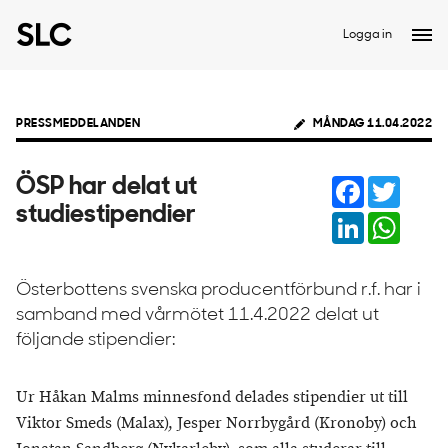
Logga in
PRESSMEDDELANDEN
MÅNDAG 11.04.2022
Facebook
Twitter
ÖSP har delat ut
studiestipendier
LinkedIn
Whats
Österbottens svenska producentförbund r.f. har i
samband med vårmötet 11.4.2022 delat ut
följande stipendier:
Ur Håkan Malms minnesfond delades stipendier ut till
Viktor Smeds (Malax), Jesper Norrbygård (Kronoby) och