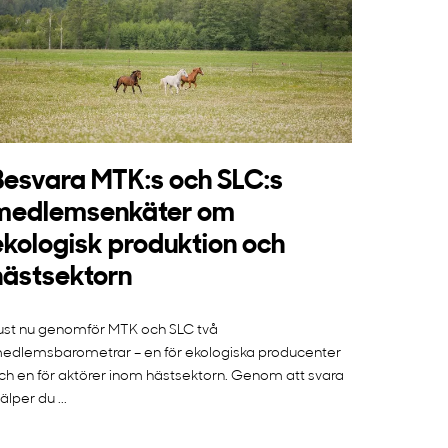
Besvara MTK:s och SLC:s
medlemsenkäter om
ekologisk produktion och
hästsektorn
ust nu genomför MTK och SLC två
edlemsbarometrar – en för ekologiska producenter
ch en för aktörer inom hästsektorn. Genom att svara
jälper du ...