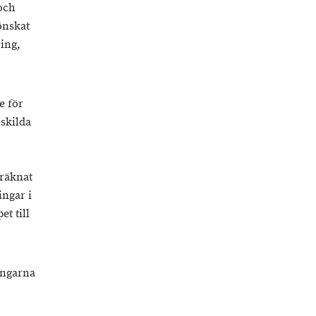
 och
önskat
ing,
e för
nskilda
 räknat
ingar i
et till
ingarna