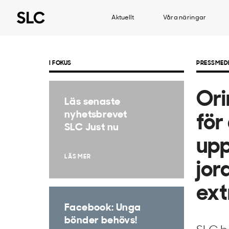
Aktuellt
Våra näringar
I FOKUS
PRESSMED
Ori
Läs senaste
nyhetsbrevet
för
SLC Just nu
up
LÄS MER
jor
ex
Facebook: Unga
bönder behövs!