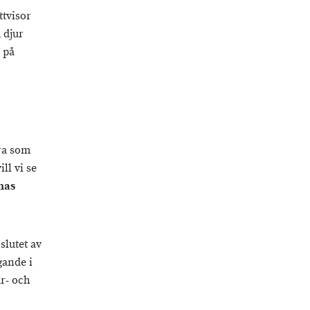
ttvisor
 djur
 på
ra som
ll vi se
nas
slutet av
gande i
år- och