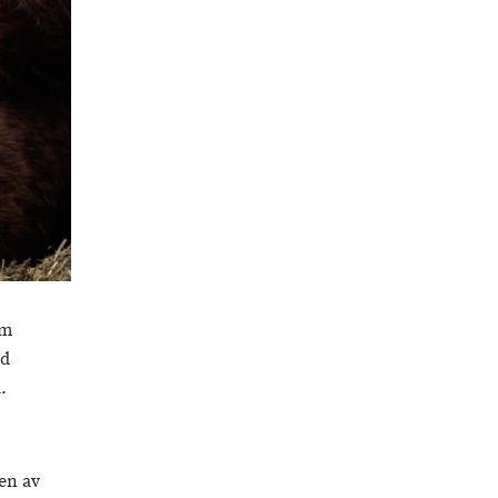
om
ed
.
en av