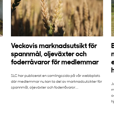
Veckovis marknadsutsikt för
spannmål, oljeväxter och
foderråvaror för medlemmar
SLC har publicerat en samlingssida på vår webbplats
där medlemmar nu kan ta del av marknadsutsikter för
J
spannmål, oljeväxter och foderråvaror....
m
o
h