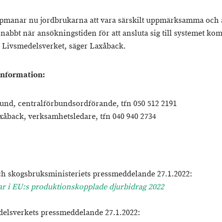
pmanar nu jordbrukarna att vara särskilt uppmärksamma och 
snabbt när ansökningstiden för att ansluta sig till systemet ko
 Livsmedelsverket, säger Laxåback.
information:
und, centralförbundsordförande, tfn 050 512 2191
xåback, verksamhetsledare, tfn 040 940 2734
och skogsbruksministeriets pressmeddelande 27.1.2022:
r i EU:s produktionskopplade djurbidrag 2022
delsverkets pressmeddelande 27.1.2022: