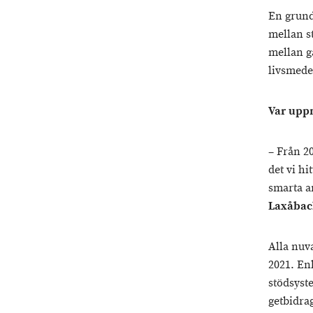
En grund
mellan s
mellan g
livsmed
Var upp
– Från 2
det vi hi
smarta a
Laxåbac
Alla nuv
2021. Enl
stödsyst
getbidra