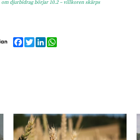
om djurbidrag börjar 10.2 – villkoren skärps
Facebook
Twitter
LinkedIn
WhatsApp
dan