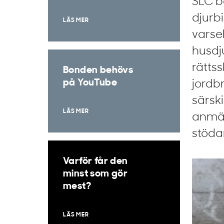
SLC b
djurb
LÄS MER
varse
husdj
rätts
Bonden behövs
på YouTube
jordb
särsk
LÄS MER
anmäl
stöda
Varför får den
minst som gör
mest?
LÄS MER