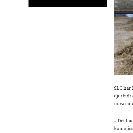
SLC har 
djurbidr
nuvarande
– Det had
kommissi