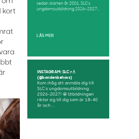
n om
sedan starten år 2001. SLC:s
ungdomsutbildning 2026–2027...
 kort
mrat
LÄS MER
ör
 vara
abbt
är
INSTAGRAM: SLC r.f.
(@bondenbehovs)
Kom ihåg att anmäla dig till
SLC:s ungdomsutbildning
2026-2027! 🤩 Utbildningen
riktar sig till dig som är 18–40
år och ...