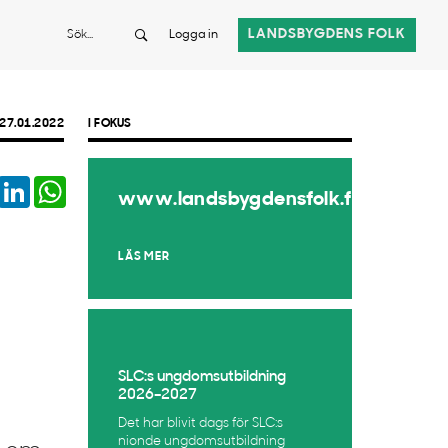
Sök
LANDSBYGDENS FOLK
Logga in
27.01.2022
I FOKUS
book
Twitter
LinkedIn
WhatsApp
www.landsbygdensfolk.fi
LÄS MER
SLC:s ungdomsutbildning
2026–2027
Det har blivit dags för SLC:s
nionde ungdomsutbildning