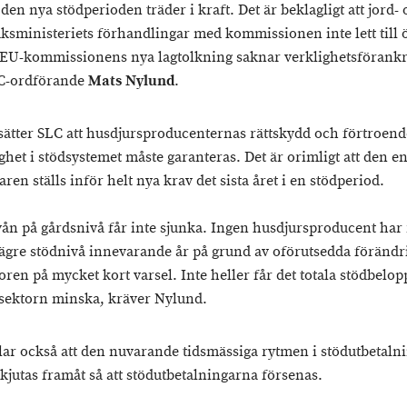
den nya stödperioden träder i kraft. Det är beklagligt att jord-
ksministeriets förhandlingar med kommissionen inte lett till 
. EU-kommissionens nya lagtolkning saknar verklighetsförankr
LC-ordförande
Mats Nylund
.
sätter SLC att husdjursproducenternas rättskydd och förtroend
ghet i stödsystemet måste garanteras. Det är orimligt att den e
ren ställs inför helt nya krav det sista året i en stödperiod.
vån på gårdsnivå får inte sjunka. Ingen husdjursproducent har
ägre stödnivå innevarande år på grund av oförutsedda förändr
oren på mycket kort varsel. Inte heller får det totala stödbelopp
sektorn minska, kräver Nylund.
lar också att den nuvarande tidsmässiga rytmen i stödutbetaln
skjutas framåt så att stödutbetalningarna försenas.