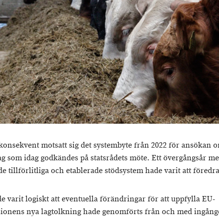
konsekvent motsatt sig det systembyte från 2022 för ansökan 
ag som idag godkändes på statsrådets möte. Ett övergångsår m
 tillförlitliga och etablerade stödsystem hade varit att föredra
e varit logiskt att eventuella förändringar för att uppfylla EU-
onens nya lagtolkning hade genomförts från och med ingång