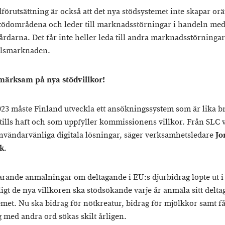
förutsättning är också att det nya stödsystemet inte skapar orä
tödområdena och leder till marknadsstörningar i handeln med
årdarna. Det får inte heller leda till andra marknadsstörningar
elsmarknaden.
märksam på nya stödvillkor!
023 måste Finland utveckla ett ansökningssystem som är lika b
ttills haft och som uppfyller kommissionens villkor. Från SLC vi
nvändarvänliga digitala lösningar, säger verksamhetsledare
Jo
k
.
arande anmälningar om deltagande i EU:s djurbidrag löpte ut i 
igt de nya villkoren ska stödsökande varje år anmäla sitt delta
emet. Nu ska bidrag för nötkreatur, bidrag för mjölkkor samt f
g med andra ord sökas skilt årligen.