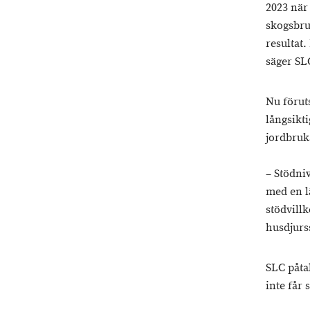
2023 när 
skogsbru
resultat
säger S
Nu förut
långsikti
jordbruka
– Stödni
med en l
stödvillk
husdjurs
SLC påta
inte får 