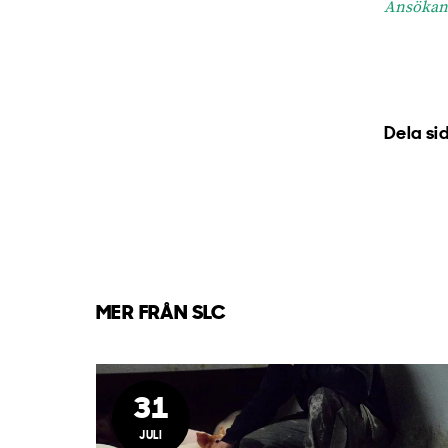
Ansökan 
Dela si
MER FRÅN SLC
31
JULI