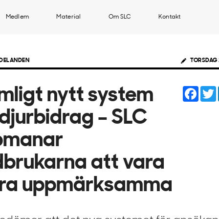
Medlem
Material
Om SLC
Kontakt
DELANDEN
TORSDAG 
Face
mligt nytt system
 djurbidrag – SLC
pmanar
dbrukarna att vara
tra uppmärksamma