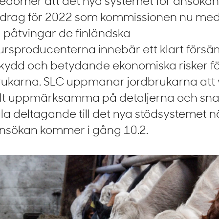
edömer att det nya systemet för ansöka
idrag för 2022 som kommissionen nu med
l påtvingar de finländska
ursproducenterna innebär ett klart försä
skydd och betydande ekonomiska risker f
rukarna. SLC uppmanar jordbrukarna att
ilt uppmärksamma på detaljerna och sn
a deltagande till det nya stödsystemet n
nsökan kommer i gång 10.2.