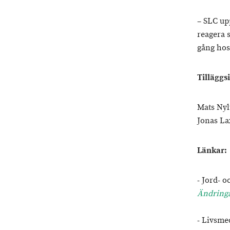
– SLC up
reagera 
gång hos
Tilläggs
Mats Nyl
Jonas La
Länkar:
- Jord- 
Ändringa
- Livsme