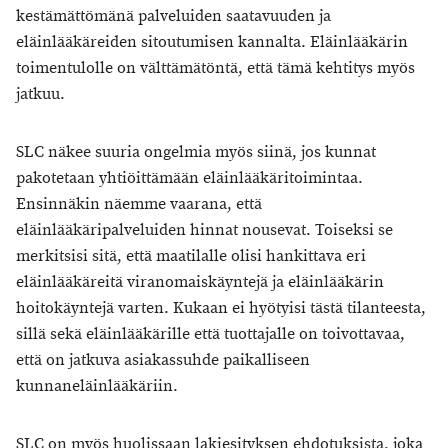
kestämättömänä palveluiden saatavuuden ja
eläinlääkäreiden sitoutumisen kannalta. Eläinlääkärin
toimentulolle on välttämätöntä, että tämä kehtitys myös
jatkuu.
SLC näkee suuria ongelmia myös siinä, jos kunnat
pakotetaan yhtiöittämään eläinlääkäritoimintaa.
Ensinnäkin näemme vaarana, että
eläinlääkäripalveluiden hinnat nousevat. Toiseksi se
merkitsisi sitä, että maatilalle olisi hankittava eri
eläinlääkäreitä viranomaiskäyntejä ja eläinlääkärin
hoitokäyntejä varten. Kukaan ei hyötyisi tästä tilanteesta,
sillä sekä eläinlääkärille että tuottajalle on toivottavaa,
että on jatkuva asiakassuhde paikalliseen
kunnaneläinlääkäriin.
SLC on myös huolissaan lakiesityksen ehdotuksista, joka