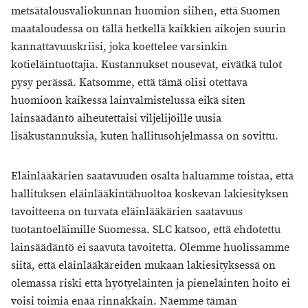
metsätalousvaliokunnan huomion siihen, että Suomen
maataloudessa on tällä hetkellä kaikkien aikojen suurin
kannattavuuskriisi, joka koettelee varsinkin
kotieläintuottajia. Kustannukset nousevat, eivätkä tulot
pysy perässä. Katsomme, että tämä olisi otettava
huomioon kaikessa lainvalmistelussa eikä siten
lainsäädäntö aiheutettaisi viljelijöille uusia
lisäkustannuksia, kuten hallitusohjelmassa on sovittu.
Eläinlääkärien saatavuuden osalta haluamme toistaa, että
hallituksen eläinlääkintähuoltoa koskevan lakiesityksen
tavoitteena on turvata eläinlääkärien saatavuus
tuotantoeläimille Suomessa. SLC katsoo, että ehdotettu
lainsäädäntö ei saavuta tavoitetta. Olemme huolissamme
siitä, että eläinlääkäreiden mukaan lakiesityksessä on
olemassa riski että hyötyeläinten ja pieneläinten hoito ei
voisi toimia enää rinnakkain. Näemme tämän