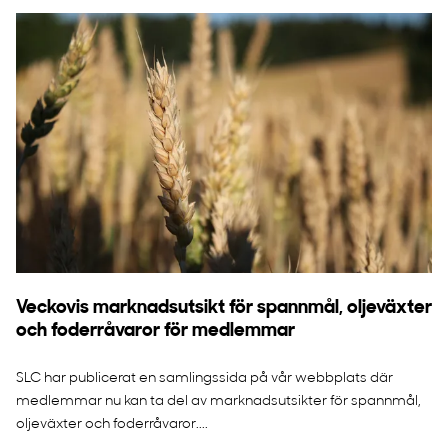
Veckovis marknadsutsikt för spannmål, oljeväxter
och foderråvaror för medlemmar
SLC har publicerat en samlingssida på vår webbplats där
medlemmar nu kan ta del av marknadsutsikter för spannmål,
oljeväxter och foderråvaror....