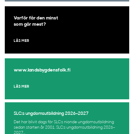
Varför får den minst
som gör mest?
LÄS MER
www.landsbygdensfolk.fi
LÄS MER
SLC:s ungdomsutbildning 2026–2027
Det har blivit dags för SLC:s nionde ungdomsutbildning
sedan starten år 2001. SLC:s ungdomsutbildning 2026–
2027...