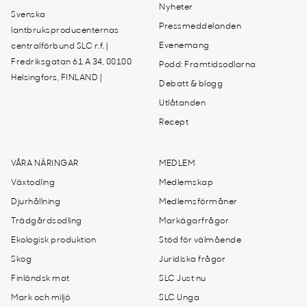
Nyheter
Svenska
Pressmeddelanden
lantbruksproducenternas
Evenemang
centralförbund SLC r.f. |
Fredriksgatan 61 A 34, 00100
Podd: Framtidsodlarna
Helsingfors, FINLAND |
Debatt & blogg
Utlåtanden
Recept
VÅRA NÄRINGAR
MEDLEM
Växtodling
Medlemskap
Djurhållning
Medlemsförmåner
Trädgårdsodling
Markägarfrågor
Ekologisk produktion
Stöd för välmående
Skog
Juridiska frågor
Finländsk mat
SLC Just nu
Mark och miljö
SLC Unga