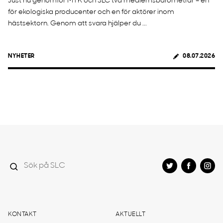
Just nu genomför MTK och SLC två medlemsbarometrar – en
för ekologiska producenter och en för aktörer inom
hästsektorn. Genom att svara hjälper du ...
NYHETER
08.07.2026
KONTAKT
AKTUELLT