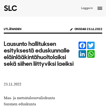
Logga in
UTLÅTANDEN
ONSDAG 23.11.2022
Facebook
Twitter
Lausunto hallituksen
esityksestä eduskunnalle
LinkedIn
Whats
eläinlääkintähuoltolaiksi
sekä siihen liittyviksi laeiksi
23.11.2022
Maa- ja metsätalousvaliokunta
Suomen eduskunta