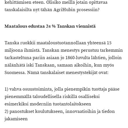
kehittämisen eteen. Olisiko meillä jotain opittavaa
tanskalaisilta nyt tähän AgriHubin prosessiin?
Maatalous edustaa 24 % Tanskan viennistä
Tanska ruokkii maataloustuotannollaan yhteensä 15
miljoona ihmistä. Tanskan menestys perustuu tarkemmin
tarkasteltuna pariin asiaan jo 1860-luvulta lähtien, jolloin
nälänhätä iski Tanskaan, samaan aikoihin, kun myös
Suomessa. Nämä tanskalaiset menestystekijät ovat:
1) vahva osuustoiminta, jolla pienempikin tuottaja pääse
pienemmällä taloudellisella riskillä osalliseksi
esimerkiksi moderniin tuotantolaitokseen
2) panostukset koulutukseen, innovaatioihin ja tiedon
jakamiseen