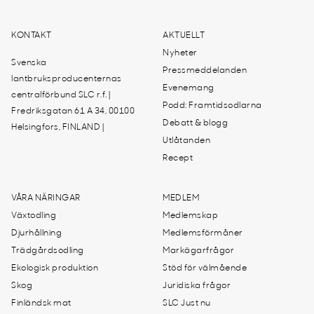
KONTAKT
AKTUELLT
Nyheter
Svenska
Pressmeddelanden
lantbruksproducenternas
Evenemang
centralförbund SLC r.f. |
Podd: Framtidsodlarna
Fredriksgatan 61 A 34, 00100
Debatt & blogg
Helsingfors, FINLAND |
Utlåtanden
Recept
VÅRA NÄRINGAR
MEDLEM
Växtodling
Medlemskap
Djurhållning
Medlemsförmåner
Trädgårdsodling
Markägarfrågor
Ekologisk produktion
Stöd för välmående
Skog
Juridiska frågor
Finländsk mat
SLC Just nu