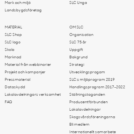
Mark och miljö
SLC Unga
Landsbygdsföretag
MATERIAL
OM SLC
SLC Shop
Organisation
SLC logo
SLC 75 år
Skola
Uppgift
Marknad
Bakgrund
Material från webbinarier
Strategi
Projekt och kampanjer
Utvecklingsprogam
Pressmaterial
SLC:s miljöprogram 2019
Dataskydd
Handlingsprogram 2017-2022
Lokalavdelningars verksamhet
Ställningstaganden
FAQ
Producentförbunden
Lokalavdelningar
Skogsvårdsföreningarna
Bli medlem
Internationellt samarbete