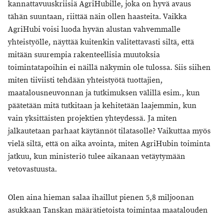
kannattavuuskriisiä AgriHubille, joka on hyvä avaus
tähän suuntaan, riittää näin ollen haasteita. Vaikka
AgriHubi voisi luoda hyvän alustan vahvemmalle
yhteistyölle, näyttää kuitenkin valitettavasti siltä, että
mitään suurempia rakenteellisia muutoksia
toimintatapoihin ei näillä näkymin ole tulossa. Siis siihen
miten tiiviisti tehdään yhteistyötä tuottajien,
maatalousneuvonnan ja tutkimuksen välillä esim., kun
päätetään mitä tutkitaan ja kehitetään laajemmin, kun
vain yksittäisten projektien yhteydessä. Ja miten
jalkautetaan parhaat käytännöt tilatasolle? Vaikuttaa myös
vielä siltä, että on aika avointa, miten AgriHubin toiminta
jatkuu, kun ministeriö tulee aikanaan vetäytymään
vetovastuusta.
Olen aina hieman salaa ihaillut pienen 5,8 miljoonan
asukkaan Tanskan määrätietoista toimintaa maatalouden