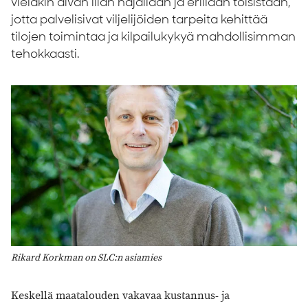
vieläkin aivan liian hajallaan ja erillään toisistaan,
jotta palvelisivat viljelijöiden tarpeita kehittää
tilojen toimintaa ja kilpailukykyä mahdollisimman
tehokkaasti.
Rikard Korkman on SLC:n asiamies
Keskellä maatalouden vakavaa kustannus- ja