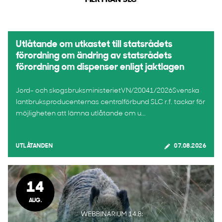
MER FRÅN SLC
Utlåtande om utkastet till statsrådets
förordning om ändring av statsrådets
förordning om dispenser enligt jaktlagen
Jord- och skogsbruksministerietVN/20041/2026Svenska
lantbruksproducenternas centralförbund SLC r.f. tackar för
möjligheten att lämna utlåtande om u...
UTLÅTANDEN
07.08.2026
14
AUG.