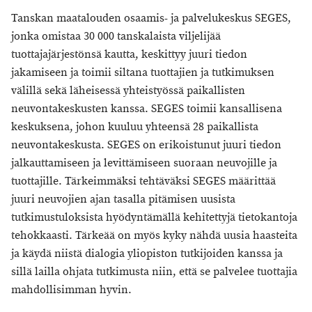
Tanskan maatalouden osaamis- ja palvelukeskus SEGES,
jonka omistaa 30 000 tanskalaista viljelijää
tuottajajärjestönsä kautta, keskittyy juuri tiedon
jakamiseen ja toimii siltana tuottajien ja tutkimuksen
välillä sekä läheisessä yhteistyössä paikallisten
neuvontakeskusten kanssa. SEGES toimii kansallisena
keskuksena, johon kuuluu yhteensä 28 paikallista
neuvontakeskusta. SEGES on erikoistunut juuri tiedon
jalkauttamiseen ja levittämiseen suoraan neuvojille ja
tuottajille. Tärkeimmäksi tehtäväksi SEGES määrittää
juuri neuvojien ajan tasalla pitämisen uusista
tutkimustuloksista hyödyntämällä kehitettyjä tietokantoja
tehokkaasti. Tärkeää on myös kyky nähdä uusia haasteita
ja käydä niistä dialogia yliopiston tutkijoiden kanssa ja
sillä lailla ohjata tutkimusta niin, että se palvelee tuottajia
mahdollisimman hyvin.