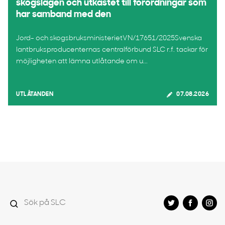
skogslagen och utkastet till förordningar som
har samband med den
Jord- och skogsbruksministerietVN/17651/2025Svenska
lantbruksproducenternas centralförbund SLC r.f. tackar för
möjligheten att lämna utlåtande om u...
UTLÅTANDEN
07.08.2026