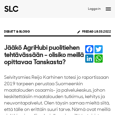
Logga in
DEBATT & BLOGG
FREDAG 18.03.2022
Facebook
Twitter
Jääkö AgriHubi puolitiehen
tehtävässään – olisiko meillä
LinkedIn
Whats
opittavaa Tanskasta?
Selvitysmies Reijo Karhinen totesi jo raportissaan
2019 tarpeen perustaa Suomeenkin
maatalouden osaamis- ja palvelukeskus, johon
keskitettäisiin maatalouden tutkimus, kehitys ja
neuvontapalvelut. Olen täysin samaa mieltä siitä,
että tälle on erittäin suuri tarve. Nämä ovat meillä