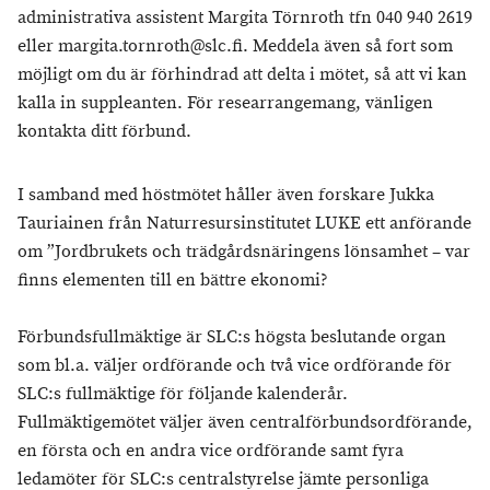
administrativa assistent Margita Törnroth tfn 040 940 2619
eller margita.tornroth@slc.fi. Meddela även så fort som
möjligt om du är förhindrad att delta i mötet, så att vi kan
kalla in suppleanten. För researrangemang, vänligen
kontakta ditt förbund.
I samband med höstmötet håller även forskare Jukka
Tauriainen från Naturresursinstitutet LUKE ett anförande
om ”Jordbrukets och trädgårdsnäringens lönsamhet – var
finns elementen till en bättre ekonomi?
Förbundsfullmäktige är SLC:s högsta beslutande organ
som bl.a. väljer ordförande och två vice ordförande för
SLC:s fullmäktige för följande kalenderår.
Fullmäktigemötet väljer även centralförbundsordförande,
en första och en andra vice ordförande samt fyra
ledamöter för SLC:s centralstyrelse jämte personliga