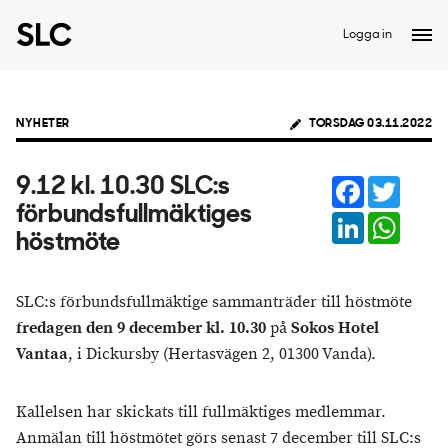
Logga in
NYHETER
TORSDAG 03.11.2022
Facebook
Twitter
9.12 kl. 10.30 SLC:s
förbundsfullmäktiges
LinkedIn
Whats
höstmöte
SLC:s förbundsfullmäktige sammanträder till höstmöte
fredagen den 9 december kl. 10.30
på
Sokos Hotel
Vantaa
, i Dickursby (Hertasvägen 2, 01300 Vanda).
Kallelsen har skickats till fullmäktiges medlemmar.
Anmälan till höstmötet görs senast 7 december till SLC:s