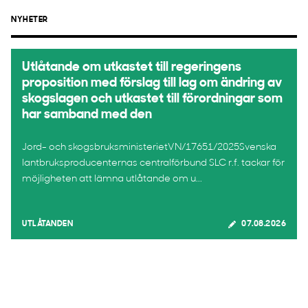
NYHETER
Utlåtande om utkastet till regeringens
proposition med förslag till lag om ändring av
skogslagen och utkastet till förordningar som
har samband med den
Jord- och skogsbruksministerietVN/17651/2025Svenska
lantbruksproducenternas centralförbund SLC r.f. tackar för
möjligheten att lämna utlåtande om u...
UTLÅTANDEN
07.08.2026