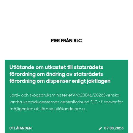
MER FRÅN SLC
Utlåtande om utkastet till statsrådets
förordning om ändring av statsrådets
förordning om dispenser enligt jaktlagen
Jord- och skogsbruksministerietVN/20041/2026Svenska
lantbruksproducenternas centralförbund SLC r.f. tackar för
möjligheten att lämna utlåtande om u...
UTLÅTANDEN
07.08.2026