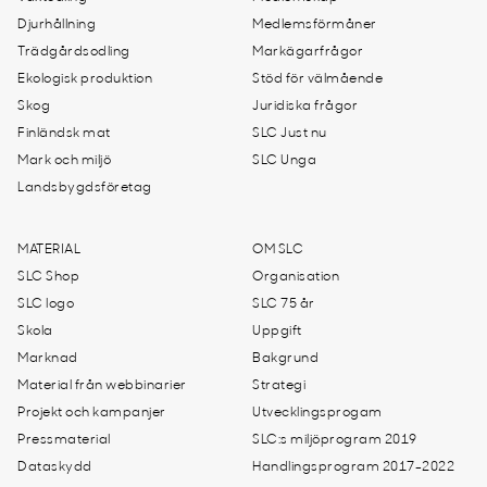
Djurhållning
Medlemsförmåner
Trädgårdsodling
Markägarfrågor
Ekologisk produktion
Stöd för välmående
Skog
Juridiska frågor
Finländsk mat
SLC Just nu
Mark och miljö
SLC Unga
Landsbygdsföretag
MATERIAL
OM SLC
SLC Shop
Organisation
SLC logo
SLC 75 år
Skola
Uppgift
Marknad
Bakgrund
Material från webbinarier
Strategi
Projekt och kampanjer
Utvecklingsprogam
Pressmaterial
SLC:s miljöprogram 2019
Dataskydd
Handlingsprogram 2017-2022