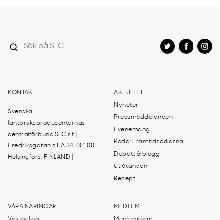
KONTAKT
AKTUELLT
Nyheter
Svenska
Pressmeddelanden
lantbruksproducenternas
Evenemang
centralförbund SLC r.f. |
Podd: Framtidsodlarna
Fredriksgatan 61 A 34, 00100
Debatt & blogg
Helsingfors, FINLAND |
Utlåtanden
Recept
VÅRA NÄRINGAR
MEDLEM
Växtodling
Medlemskap