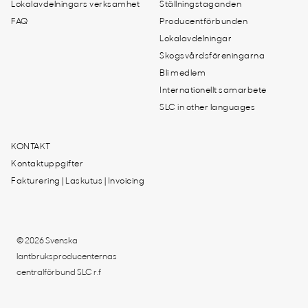
Lokalavdelningars verksamhet
Ställningstaganden
FAQ
Producentförbunden
Lokalavdelningar
Skogsvårdsföreningarna
Bli medlem
Internationellt samarbete
SLC in other languages
KONTAKT
Kontaktuppgifter
Fakturering | Laskutus | Invoicing
© 2026 Svenska
lantbruksproducenternas
centralförbund SLC r.f