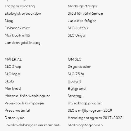
Trädgårdsodling
Markägarfrågor
Ekologisk produktion
Stöd för välmående
Skog
Juridiska frågor
Finländsk mat
SLC Just nu
Mark och miljö
SLC Unga
Landsbygdsföretag
MATERIAL
OM SLC
SLC Shop
Organisation
SLC logo
SLC 75 år
Skola
Uppgift
Marknad
Bakgrund
Material från webbinarier
Strategi
Projekt och kampanjer
Utvecklingsprogam
Pressmaterial
SLC:s miljöprogram 2019
Dataskydd
Handlingsprogram 2017-2022
Lokalavdelningars verksamhet
Ställningstaganden