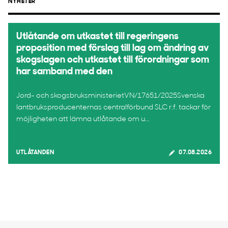
NYHETER
Utlåtande om utkastet till regeringens
proposition med förslag till lag om ändring av
skogslagen och utkastet till förordningar som
har samband med den
Jord- och skogsbruksministerietVN/17651/2025Svenska
lantbruksproducenternas centralförbund SLC r.f. tackar för
möjligheten att lämna utlåtande om u...
UTLÅTANDEN
07.08.2026