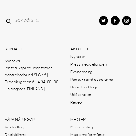
KONTAKT
AKTUELLT
Nyheter
Svenska
Pressmeddelanden
lantbruksproducenternas
Evenemang
centralförbund SLC r.f. |
Podd: Framtidsodlarna
Fredriksgatan 61 A 34, 00100
Debatt & blogg
Helsingfors, FINLAND |
Utlåtanden
Recept
VÅRA NÄRINGAR
MEDLEM
Växtodling
Medlemskap
Djurhållning
Medlemsförmåner