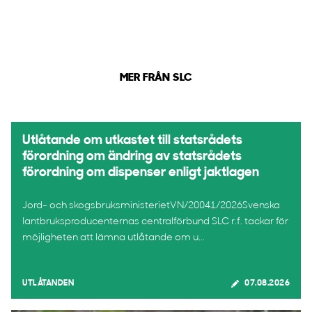
MER FRÅN SLC
Utlåtande om utkastet till statsrådets
förordning om ändring av statsrådets
förordning om dispenser enligt jaktlagen
Jord- och skogsbruksministerietVN/20041/2026Svenska
lantbruksproducenternas centralförbund SLC r.f. tackar för
möjligheten att lämna utlåtande om u...
UTLÅTANDEN
07.08.2026