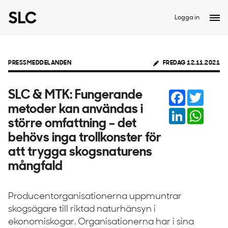
Logga in
PRESSMEDDELANDEN
FREDAG 12.11.2021
Facebook
Twitter
SLC & MTK: Fungerande
metoder kan användas i
LinkedIn
Whats
större omfattning – det
behövs inga trollkonster för
att trygga skogsnaturens
mångfald
Producentorganisationerna uppmuntrar
skogsägare till riktad naturhänsyn i
ekonomiskogar. Organisationerna har i sina