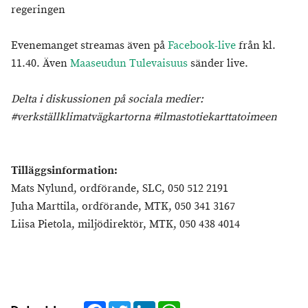
regeringen
Evenemanget streamas även på
Facebook-live
från kl.
11.40. Även
Maaseudun Tulevaisuus
sänder live.
Delta i diskussionen på sociala medier:
#verkställklimatvägkartorna #
ilmastotiekarttatoimeen
Tilläggsinformation:
Mats Nylund, ordförande, SLC, 050 512 2191
Juha Marttila, ordförande, MTK, 050 341 3167
Liisa Pietola, miljödirektör, MTK, 050 438 4014
Facebook
Twitter
LinkedIn
WhatsApp