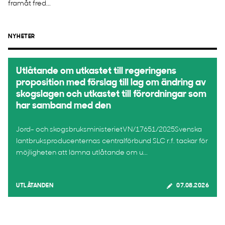
framåt fred...
NYHETER
Utlåtande om utkastet till regeringens
proposition med förslag till lag om ändring av
skogslagen och utkastet till förordningar som
har samband med den
Jord- och skogsbruksministerietVN/17651/2025Svenska
lantbruksproducenternas centralförbund SLC r.f. tackar för
möjligheten att lämna utlåtande om u...
UTLÅTANDEN
07.08.2026