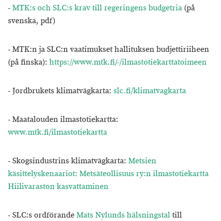
-
MTK:s och SLC:s krav till regeringens budgetria
(på
svenska, pdf)
- MTK:n ja SLC:n vaatimukset hallituksen budjettiriiheen
(på finska):
https://www.mtk.fi/-/ilmastotiekarttatoimeen
- Jordbrukets klimatvägkarta:
slc.fi/klimatvagkarta
- Maatalouden ilmastotiekartta:
www.mtk.fi/ilmastotiekartta
- Skogsindustrins klimatvägkarta:
Metsien
käsittelyskenaariot: Metsäteollisuus ry:n ilmastotiekartta
Hiilivaraston kasvattaminen
- SLC:s ordförande
Mats Nylunds hälsningstal
till