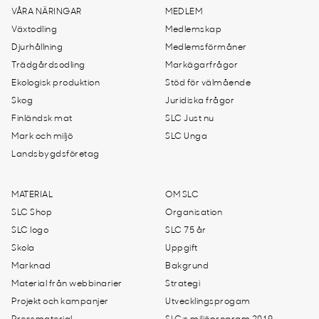
VÅRA NÄRINGAR
MEDLEM
Växtodling
Medlemskap
Djurhållning
Medlemsförmåner
Trädgårdsodling
Markägarfrågor
Ekologisk produktion
Stöd för välmående
Skog
Juridiska frågor
Finländsk mat
SLC Just nu
Mark och miljö
SLC Unga
Landsbygdsföretag
MATERIAL
OM SLC
SLC Shop
Organisation
SLC logo
SLC 75 år
Skola
Uppgift
Marknad
Bakgrund
Material från webbinarier
Strategi
Projekt och kampanjer
Utvecklingsprogam