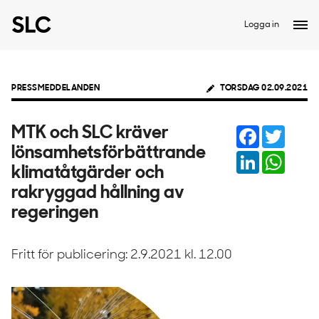
Logga in
PRESSMEDDELANDEN
TORSDAG 02.09.2021
Facebook
Twitter
MTK och SLC kräver
lönsamhetsförbättrande
LinkedIn
Whats
klimatåtgärder och
rakryggad hållning av
regeringen
Fritt för publicering: 2.9.2021 kl. 12.00