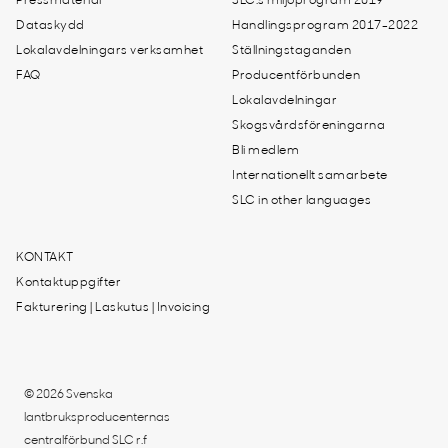
Pressmaterial
SLC:s miljöprogram 2019
Dataskydd
Handlingsprogram 2017-2022
Lokalavdelningars verksamhet
Ställningstaganden
FAQ
Producentförbunden
Lokalavdelningar
Skogsvårdsföreningarna
Bli medlem
Internationellt samarbete
SLC in other languages
KONTAKT
Kontaktuppgifter
Fakturering | Laskutus | Invoicing
© 2026 Svenska
lantbruksproducenternas
centralförbund SLC r.f