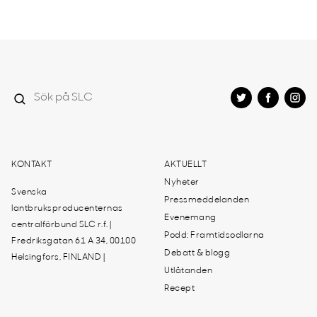
KONTAKT
AKTUELLT
Nyheter
Svenska
Pressmeddelanden
lantbruksproducenternas
Evenemang
centralförbund SLC r.f. |
Podd: Framtidsodlarna
Fredriksgatan 61 A 34, 00100
Debatt & blogg
Helsingfors, FINLAND |
Utlåtanden
Recept