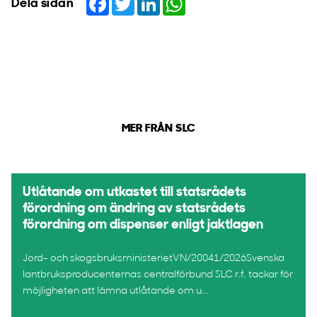
Dela sidan
MER FRÅN SLC
Utlåtande om utkastet till statsrådets
förordning om ändring av statsrådets
förordning om dispenser enligt jaktlagen
Jord- och skogsbruksministerietVN/20041/2026Svenska
lantbruksproducenternas centralförbund SLC r.f. tackar för
möjligheten att lämna utlåtande om u...