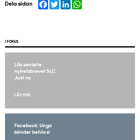
Facebook
Twitter
LinkedIn
WhatsApp
Dela sidan
I FOKUS
Läs senaste
nyhetsbrevet SLC
Just nu
LÄS MER
Facebook: Unga
bönder behövs!