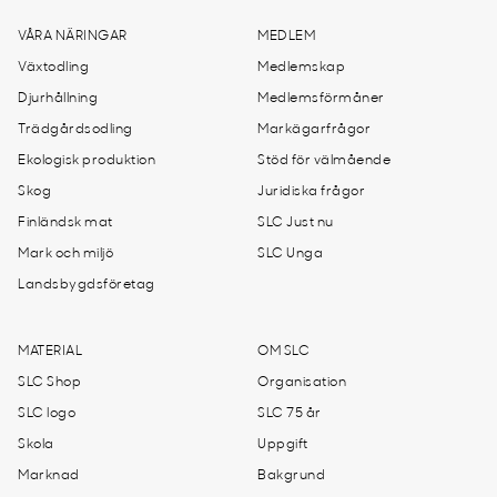
VÅRA NÄRINGAR
MEDLEM
Växtodling
Medlemskap
Djurhållning
Medlemsförmåner
Trädgårdsodling
Markägarfrågor
Ekologisk produktion
Stöd för välmående
Skog
Juridiska frågor
Finländsk mat
SLC Just nu
Mark och miljö
SLC Unga
Landsbygdsföretag
MATERIAL
OM SLC
SLC Shop
Organisation
SLC logo
SLC 75 år
Skola
Uppgift
Marknad
Bakgrund