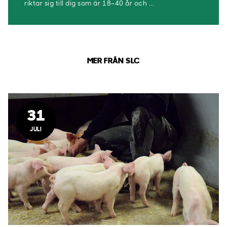
riktar sig till dig som är 18–40 år och ...
MER FRÅN SLC
31
JULI