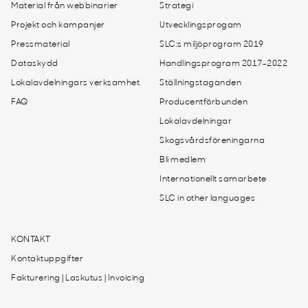
Material från webbinarier
Strategi
Projekt och kampanjer
Utvecklingsprogam
Pressmaterial
SLC:s miljöprogram 2019
Dataskydd
Handlingsprogram 2017-2022
Lokalavdelningars verksamhet
Ställningstaganden
FAQ
Producentförbunden
Lokalavdelningar
Skogsvårdsföreningarna
Bli medlem
Internationellt samarbete
SLC in other languages
KONTAKT
Kontaktuppgifter
Fakturering | Laskutus | Invoicing