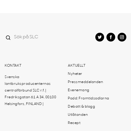
KONTAKT
AKTUELLT
Nyheter
Svenska
Pressmeddelanden
lantbruksproducenternas
Evenemang
centralförbund SLC r.f. |
Fredriksgatan 61 A 34, 00100
Podd: Framtidsodlarna
Helsingfors, FINLAND |
Debatt & blogg
Utlåtanden
Recept