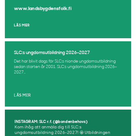
www.landsbygdensfolk.fi
LÄS MER
SLC:s ungdomsutbildning 2026–2027
Det har blivit dags för SLC:s nionde ungdomsutbildning
sedan starten år 2001. SLC:s ungdomsutbildning 2026–
2027...
LÄS MER
INSTAGRAM: SLC r.f. (@bondenbehovs)
Kom ihåg att anmäla dig till SLC:s
ungdomsutbildning 2026-2027! 🤩 Utbildningen