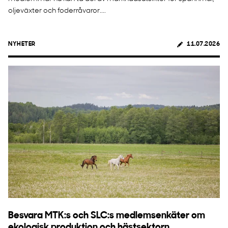
oljeväxter och foderråvaror....
NYHETER
11.07.2026
Besvara MTK:s och SLC:s medlemsenkäter om
ekologisk produktion och hästsektorn