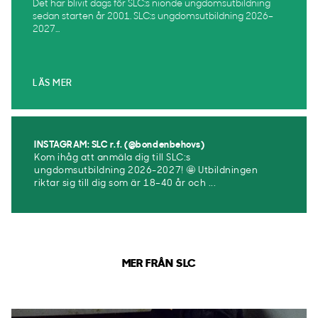
Det har blivit dags för SLC:s nionde ungdomsutbildning
sedan starten år 2001. SLC:s ungdomsutbildning 2026–
2027...
LÄS MER
INSTAGRAM: SLC r.f. (@bondenbehovs)
Kom ihåg att anmäla dig till SLC:s
ungdomsutbildning 2026-2027! 🤩 Utbildningen
riktar sig till dig som är 18–40 år och ...
MER FRÅN SLC