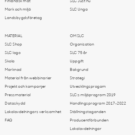
Finländsk mat
SLC Just nu
Mark och miljö
SLC Unga
Landsbygdsföretag
MATERIAL
OM SLC
SLC Shop
Organisation
SLC logo
SLC 75 år
Skola
Uppgift
Marknad
Bakgrund
Material från webbinarier
Strategi
Projekt och kampanjer
Utvecklingsprogam
Pressmaterial
SLC:s miljöprogram 2019
Dataskydd
Handlingsprogram 2017-2022
Lokalavdelningars verksamhet
Ställningstaganden
FAQ
Producentförbunden
Lokalavdelningar