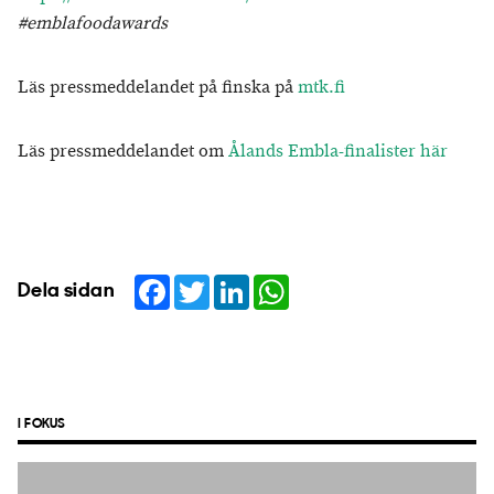
#emblafoodawards
Läs pressmeddelandet på finska på
mtk.fi
Läs pressmeddelandet om
Ålands Embla-finalister här
Facebook
Twitter
LinkedIn
WhatsApp
Dela sidan
I FOKUS