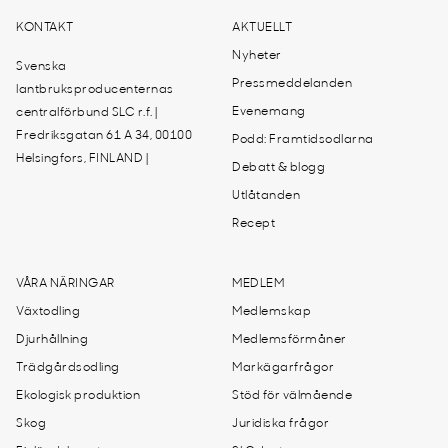
KONTAKT
AKTUELLT
Nyheter
Svenska
Pressmeddelanden
lantbruksproducenternas
Evenemang
centralförbund SLC r.f. |
Fredriksgatan 61 A 34, 00100
Podd: Framtidsodlarna
Helsingfors, FINLAND |
Debatt & blogg
Utlåtanden
Recept
VÅRA NÄRINGAR
MEDLEM
Växtodling
Medlemskap
Djurhållning
Medlemsförmåner
Trädgårdsodling
Markägarfrågor
Ekologisk produktion
Stöd för välmående
Skog
Juridiska frågor