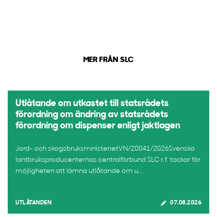
MER FRÅN SLC
Utlåtande om utkastet till statsrådets
förordning om ändring av statsrådets
förordning om dispenser enligt jaktlagen
Jord- och skogsbruksministerietVN/20041/2026Svenska
lantbruksproducenternas centralförbund SLC r.f. tackar för
möjligheten att lämna utlåtande om u...
UTLÅTANDEN
07.08.2026