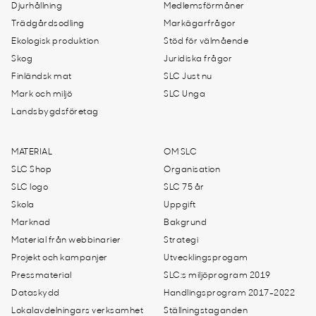
Djurhållning
Medlemsförmåner
Trädgårdsodling
Markägarfrågor
Ekologisk produktion
Stöd för välmående
Skog
Juridiska frågor
Finländsk mat
SLC Just nu
Mark och miljö
SLC Unga
Landsbygdsföretag
MATERIAL
OM SLC
SLC Shop
Organisation
SLC logo
SLC 75 år
Skola
Uppgift
Marknad
Bakgrund
Material från webbinarier
Strategi
Projekt och kampanjer
Utvecklingsprogam
Pressmaterial
SLC:s miljöprogram 2019
Dataskydd
Handlingsprogram 2017-2022
Lokalavdelningars verksamhet
Ställningstaganden