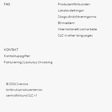
FAQ
Producentförbunden
Lokalavdelningar
Skogsvårdsföreningarna
Bli medlem
Internationellt samarbete
SLC in other languages
KONTAKT
Kontaktuppgifter
Fakturering | Laskutus | Invoicing
© 2026 Svenska
lantbruksproducenternas
centralförbund SLC r.f