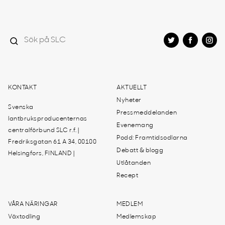
KONTAKT
AKTUELLT
Nyheter
Svenska
Pressmeddelanden
lantbruksproducenternas
Evenemang
centralförbund SLC r.f. |
Podd: Framtidsodlarna
Fredriksgatan 61 A 34, 00100
Debatt & blogg
Helsingfors, FINLAND |
Utlåtanden
Recept
VÅRA NÄRINGAR
MEDLEM
Växtodling
Medlemskap