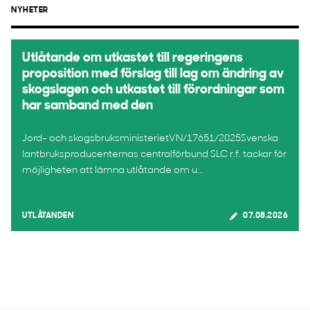
NYHETER
Utlåtande om utkastet till regeringens
proposition med förslag till lag om ändring av
skogslagen och utkastet till förordningar som
har samband med den
Jord- och skogsbruksministerietVN/17651/2025Svenska
lantbruksproducenternas centralförbund SLC r.f. tackar för
möjligheten att lämna utlåtande om u...
UTLÅTANDEN
07.08.2026