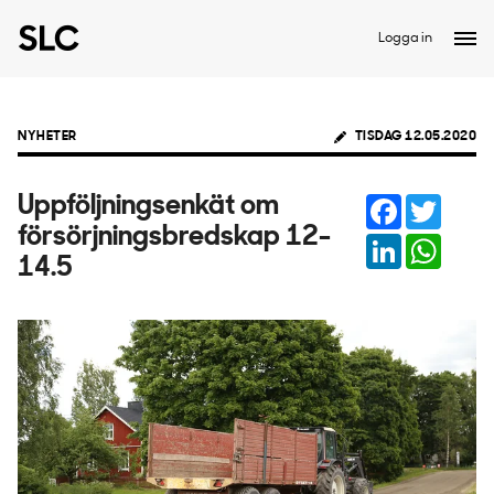
Logga in
NYHETER
TISDAG 12.05.2020
Facebook
Twitter
Uppföljningsenkät om
försörjningsbredskap 12-
LinkedIn
Whats
14.5