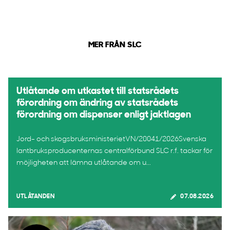
MER FRÅN SLC
Utlåtande om utkastet till statsrådets
förordning om ändring av statsrådets
förordning om dispenser enligt jaktlagen
Jord- och skogsbruksministerietVN/20041/2026Svenska
lantbruksproducenternas centralförbund SLC r.f. tackar för
möjligheten att lämna utlåtande om u...
UTLÅTANDEN
07.08.2026