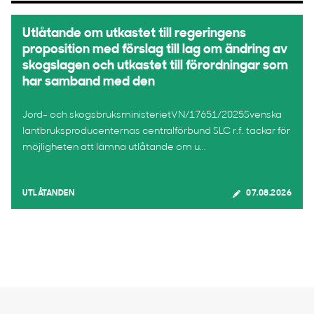
Utlåtande om utkastet till regeringens
proposition med förslag till lag om ändring av
skogslagen och utkastet till förordningar som
har samband med den
Jord- och skogsbruksministerietVN/17651/2025Svenska
lantbruksproducenternas centralförbund SLC r.f. tackar för
möjligheten att lämna utlåtande om u...
UTLÅTANDEN
07.08.2026