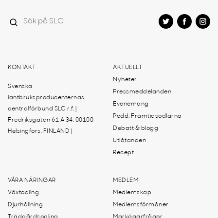
KONTAKT
AKTUELLT
Nyheter
Svenska
Pressmeddelanden
lantbruksproducenternas
Evenemang
centralförbund SLC r.f. |
Podd: Framtidsodlarna
Fredriksgatan 61 A 34, 00100
Debatt & blogg
Helsingfors, FINLAND |
Utlåtanden
Recept
VÅRA NÄRINGAR
MEDLEM
Växtodling
Medlemskap
Djurhållning
Medlemsförmåner
Trädgårdsodling
Markägarfrågor