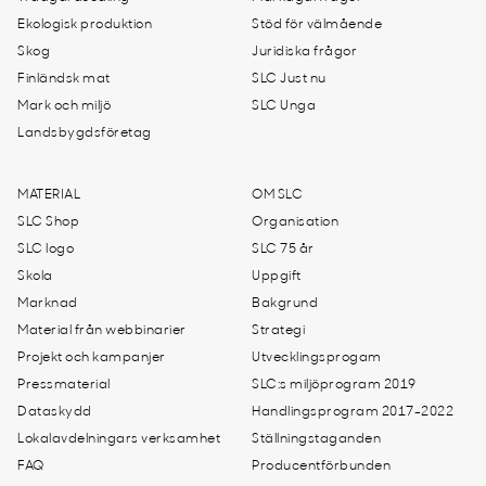
Ekologisk produktion
Stöd för välmående
Skog
Juridiska frågor
Finländsk mat
SLC Just nu
Mark och miljö
SLC Unga
Landsbygdsföretag
MATERIAL
OM SLC
SLC Shop
Organisation
SLC logo
SLC 75 år
Skola
Uppgift
Marknad
Bakgrund
Material från webbinarier
Strategi
Projekt och kampanjer
Utvecklingsprogam
Pressmaterial
SLC:s miljöprogram 2019
Dataskydd
Handlingsprogram 2017-2022
Lokalavdelningars verksamhet
Ställningstaganden
FAQ
Producentförbunden