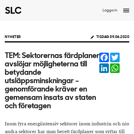
Logga in
NYHETER
TISDAG 09.06.2020
Facebook
Twitter
TEM: Sektorernas färdplaner
avslöjar möjligheterna till
LinkedIn
Whats
betydande
utsläppsminskningar –
genomförande kräver en
gemensam insats av staten
och företagen
Inom fyra energiintensiv sektorer inom industrin och nio
andra sektorer har man berett färdplaner som syftar till