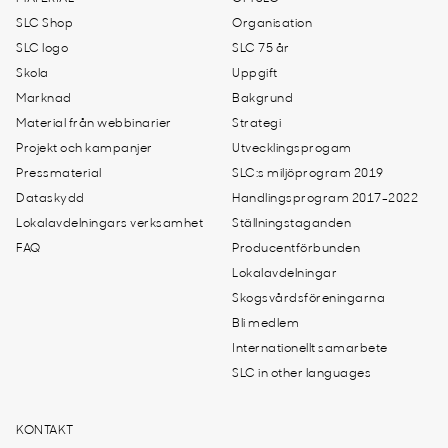
SLC Shop
Organisation
SLC logo
SLC 75 år
Skola
Uppgift
Marknad
Bakgrund
Material från webbinarier
Strategi
Projekt och kampanjer
Utvecklingsprogam
Pressmaterial
SLC:s miljöprogram 2019
Dataskydd
Handlingsprogram 2017-2022
Lokalavdelningars verksamhet
Ställningstaganden
FAQ
Producentförbunden
Lokalavdelningar
Skogsvårdsföreningarna
Bli medlem
Internationellt samarbete
SLC in other languages
KONTAKT