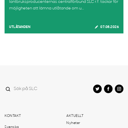
lantbruksproducenternas centralförbund SLC r.f. tackar för
möjligheten att lämna utlåtande om u...
UTLÅTANDEN
07.08.2026
KONTAKT
AKTUELLT
Nyheter
Svenska