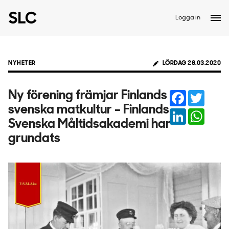
Logga in
NYHETER
LÖRDAG 28.03.2020
Facebook
Twitter
Ny förening främjar Finlands
svenska matkultur – Finlands
LinkedIn
Whats
Svenska Måltidsakademi har
grundats