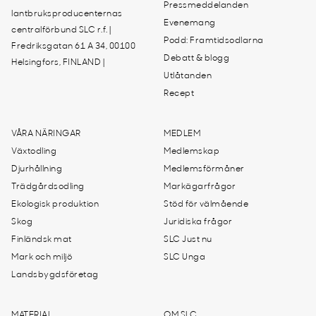
Pressmeddelanden
lantbruksproducenternas
Evenemang
centralförbund SLC r.f. |
Podd: Framtidsodlarna
Fredriksgatan 61 A 34, 00100
Debatt & blogg
Helsingfors, FINLAND |
Utlåtanden
Recept
VÅRA NÄRINGAR
MEDLEM
Växtodling
Medlemskap
Djurhållning
Medlemsförmåner
Trädgårdsodling
Markägarfrågor
Ekologisk produktion
Stöd för välmående
Skog
Juridiska frågor
Finländsk mat
SLC Just nu
Mark och miljö
SLC Unga
Landsbygdsföretag
MATERIAL
OM SLC