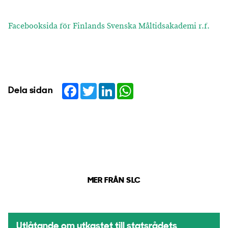
Facebooksida för Finlands Svenska Måltidsakademi r.f.
Facebook
Twitter
LinkedIn
WhatsApp
Dela sidan
MER FRÅN SLC
Utlåtande om utkastet till statsrådets