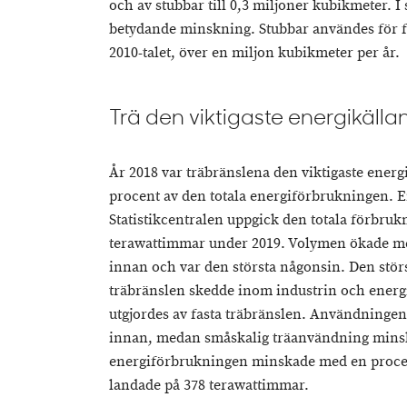
och av stubbar till 0,3 miljoner kubikmeter. 
betydande minskning. Stubbar användes för fö
2010-talet, över en miljon kubikmeter per år.
Trä den viktigaste energikälla
År 2018 var träbränslena den viktigaste energi
procent av den totala energiförbrukningen. En
Statistikcentralen uppgick den totala förbrukn
terawattimmar under 2019. Volymen ökade me
innan och var den största någonsin. Den stör
träbränslen skedde inom industrin och energ
utgjordes av fasta träbränslen. Användningen 
innan, medan småskalig träanvändning minsk
energiförbrukningen minskade med en proce
landade på 378 terawattimmar.