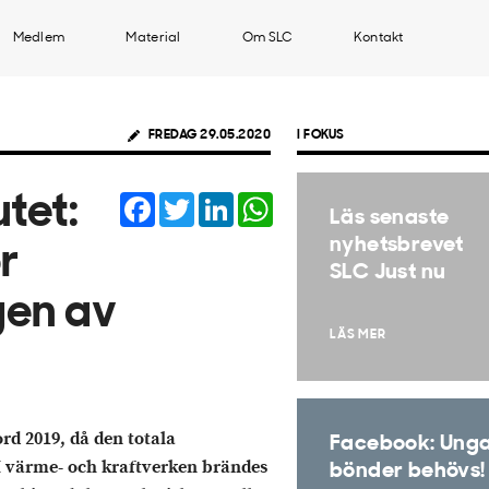
Medlem
Material
Om SLC
Kontakt
FREDAG 29.05.2020
I FOKUS
Facebook
Twitter
LinkedIn
WhatsApp
tet:
Läs senaste
nyhetsbrevet
r
SLC Just nu
gen av
LÄS MER
rd 2019, då den totala
Facebook: Ung
 I värme- och kraftverken brändes
bönder behövs!