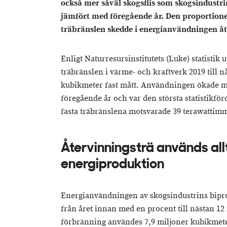
också mer såväl skogsflis som skogsindustri
jämfört med föregående år. Den proportione
träbränslen skedde i energianvändningen åt
Enligt Naturresursinstitutets (Luke) statistik
träbränslen i värme- och kraftverk 2019 till 
kubikmeter fast mått. Användningen ökade m
föregående år och var den största statistikförd
fasta träbränslena motsvarade 39 terawattim
Återvinningsträ används all
energiproduktion
Energianvändningen av skogsindustrins bipro
från året innan med en procent till nästan 12
förbränning användes 7,9 miljoner kubikmete