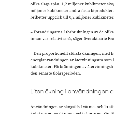
olika slags spån, 1,2 miljoner kubikmeter skog
miljoner kubikmeter andra fasta biprodukter.
briketter uppgick till 0,2 miljoner kubikmeter
– Förändringarna i förbrukningen av de olika
innan var relativt små, säger överaktuarie
Esa
– Den proportionellt största ökningen, med he
energianvändningen av återvinningsträ som l
kubikmeter. Förbränningen av återvinningstr
den senaste tioårsperioden.
Liten ökning i användningen av
Användningen av skogsflis i värme- och kraftv
kubikmeter, en ökning med två procent jämf