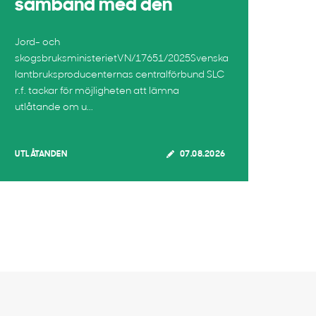
samband med den
Jord- och
skogsbruksministerietVN/17651/2025Svenska
lantbruksproducenternas centralförbund SLC
r.f. tackar för möjligheten att lämna
utlåtande om u...
UTLÅTANDEN
07.08.2026