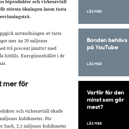
ns biprodukter och virkesavfall
llt största ökningen inom fasta
LÄS MER
ervinningsträ.
 uppgick användningen av fasta
Bonden behövs
något mer än 20 miljoner
på YouTube
ed två procent jämfört med
a hittills. Energiinnehållet i de
mar.
LÄS MER
t mer för
Varför får den
minst som gör
mest?
dukter och virkesavfall ökade
 miljoner kubikmeter. För
LÄS MER
r bark, 2,5 miljoner kubikmeter