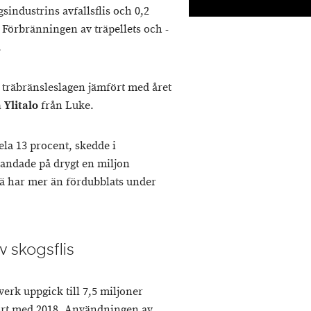
sindustrins avfallsflis och 0,2
 Förbränningen av träpellets och -
.
 träbränsleslagen jämfört med året
 Ylitalo
från Luke.
la 13 procent, skedde i
andade på drygt en miljon
ä har mer än fördubblats under
 skogsflis
erk uppgick till 7,5 miljoner
ört med 2018. Användningen av