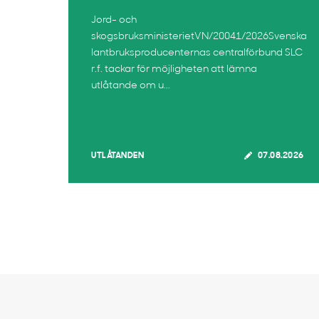
Jord- och
skogsbruksministerietVN/20041/2026Svenska
lantbruksproducenternas centralförbund SLC
r.f. tackar för möjligheten att lämna
utlåtande om u...
UTLÅTANDEN
07.08.2026