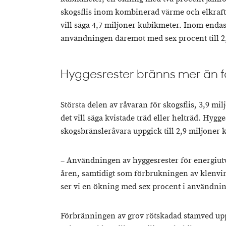
skogsflis inom kombinerad värme och elkraft 
vill säga 4,7 miljoner kubikmeter. Inom end
användningen däremot med sex procent till 2
Hyggesrester bränns mer än f
Största delen av råvaran för skogsflis, 3,9 mi
det vill säga kvistade träd eller helträd. Hygg
skogsbränsleråvara uppgick till 2,9 miljoner 
– Användningen av hyggesrester för energiutv
åren, samtidigt som förbrukningen av klenvi
ser vi en ökning med sex procent i användning
Förbränningen av grov rötskadad stamved uppg