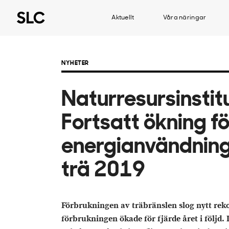
Aktuellt
Våra näringar
NYHETER
Naturresursinstitu
Fortsatt ökning fö
energianvändnin
trä 2019
Förbrukningen av träbränslen slog nytt reko
förbrukningen ökade för fjärde året i följd.