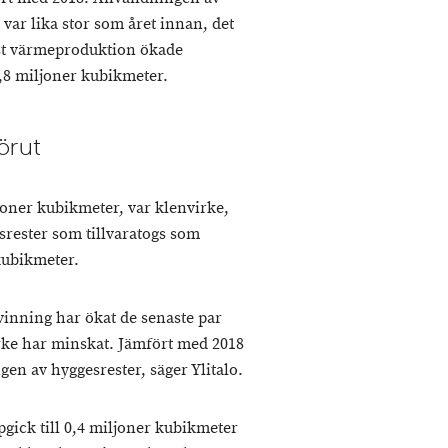
var lika stor som året innan, det
ast värmeproduktion ökade
,8 miljoner kubikmeter.
örut
ljoner kubikmeter, var klenvirke,
esrester som tillvaratogs som
kubikmeter.
inning har ökat de senaste par
rke har minskat. Jämfört med 2018
en av hyggesrester, säger Ylitalo.
ick till 0,4 miljoner kubikmeter