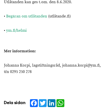
Utlåtanden kan ges t.om. den 8.6.2020.
•
Begäran om utlåtanden
(utlåtande.fi)
•
ym.fi/helmi
Mer information:
Johanna Korpi, lagstiftningsråd, johanna.korpi@ym.fi,
tfn 0295 250 278
Facebook
Twitter
LinkedIn
WhatsApp
Dela sidan