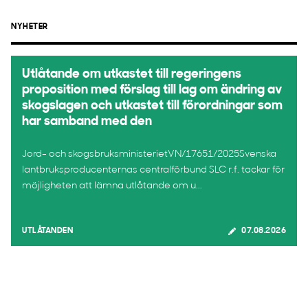
NYHETER
Utlåtande om utkastet till regeringens
proposition med förslag till lag om ändring av
skogslagen och utkastet till förordningar som
har samband med den
Jord- och skogsbruksministerietVN/17651/2025Svenska
lantbruksproducenternas centralförbund SLC r.f. tackar för
möjligheten att lämna utlåtande om u...
UTLÅTANDEN
07.08.2026