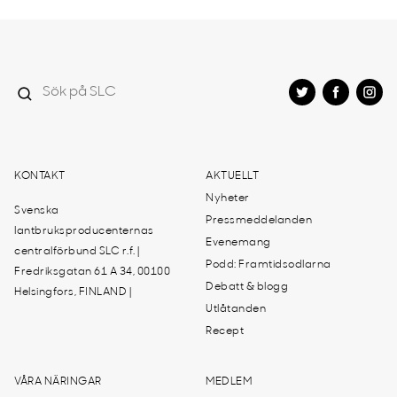
KONTAKT
AKTUELLT
Nyheter
Svenska
Pressmeddelanden
lantbruksproducenternas
Evenemang
centralförbund SLC r.f. |
Podd: Framtidsodlarna
Fredriksgatan 61 A 34, 00100
Debatt & blogg
Helsingfors, FINLAND |
Utlåtanden
Recept
VÅRA NÄRINGAR
MEDLEM