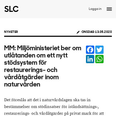
Logga in
NYHETER
ONSDAG 13.05.2020
Facebook
Twitter
MM: Miljöministeriet ber om
utlåtanden om ett nytt
LinkedIn
Whats
stödsystem för
restaurerings- och
vårdåtgärder inom
naturvården
Det föreslås att det i naturvårdslagen ska tas in
bestämmelser om stödinsatser för iståndsättnings-,
restaurerings- och vårdåtgärder på privat mark för att