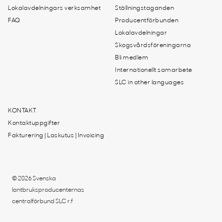
Lokalavdelningars verksamhet
Ställningstaganden
FAQ
Producentförbunden
Lokalavdelningar
Skogsvårdsföreningarna
Bli medlem
Internationellt samarbete
SLC in other languages
KONTAKT
Kontaktuppgifter
Fakturering | Laskutus | Invoicing
© 2026 Svenska
lantbruksproducenternas
centralförbund SLC r.f