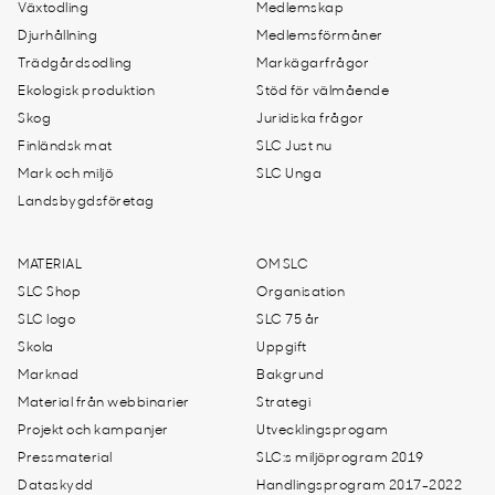
Växtodling
Medlemskap
Djurhållning
Medlemsförmåner
Trädgårdsodling
Markägarfrågor
Ekologisk produktion
Stöd för välmående
Skog
Juridiska frågor
Finländsk mat
SLC Just nu
Mark och miljö
SLC Unga
Landsbygdsföretag
MATERIAL
OM SLC
SLC Shop
Organisation
SLC logo
SLC 75 år
Skola
Uppgift
Marknad
Bakgrund
Material från webbinarier
Strategi
Projekt och kampanjer
Utvecklingsprogam
Pressmaterial
SLC:s miljöprogram 2019
Dataskydd
Handlingsprogram 2017-2022