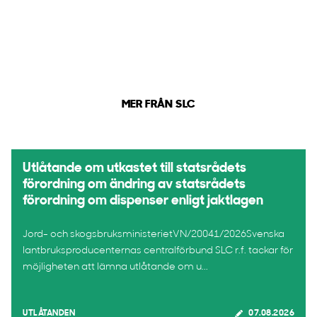
MER FRÅN SLC
Utlåtande om utkastet till statsrådets
förordning om ändring av statsrådets
förordning om dispenser enligt jaktlagen
Jord- och skogsbruksministerietVN/20041/2026Svenska
lantbruksproducenternas centralförbund SLC r.f. tackar för
möjligheten att lämna utlåtande om u...
UTLÅTANDEN
07.08.2026