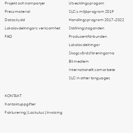
Projekt och kampanjer
Utvecklingsprogam
Pressmaterial
SLC:s miljöprogram 2019
Dataskydd
Handlingsprogram 2017-2022
Lokalavdelningars verksamhet
Ställningstaganden
FAQ
Producentförbunden
Lokalavdelningar
Skogsvårdsföreningarna
Bli medlem
Internationellt samarbete
SLC in other languages
KONTAKT
Kontaktuppgifter
Fakturering | Laskutus | Invoicing