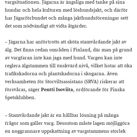
vargsituationen. Jägarna är ängsliga med tanke på sina
hundar och hela kulturen med löshundsjakt, och därför
har Jägarförbundet och många jakthundsföreningar sett
det som nödvändigt att vidta åtgärder.
– Jägarna har anförtrotts att sköta stamvårdande jakt av
älg. Det finns redan områden i Finland, där man på grund
av vargfaran inte kan jaga med hund. Vargen kan inte
reglera älgstammen till önskvärd nivå, vilket hotar att öka
trafikskadorna och plantskadorna i skogarna. Även
verksamheten för Storviltsassistans (SRVA) riskerar att
försvåras, säger
Pentti Isoviita
, ordförande för Finska
Spetsklubben.
– Stamvårdande jakt är en hållbar lösning på många
frågor som gäller varg. Dessutom måste lagen möjliggöra
en noggrannare uppskattning av vargstammens storlek