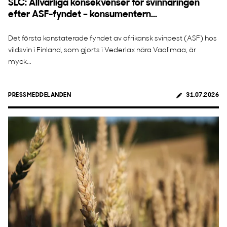
SLC: Allvarliga konsekvenser för svinnäringen
efter ASF-fyndet – konsumentern...
Det första konstaterade fyndet av afrikansk svinpest (ASF) hos
vildsvin i Finland, som gjorts i Vederlax nära Vaalimaa, är
myck...
PRESSMEDDELANDEN
31.07.2026