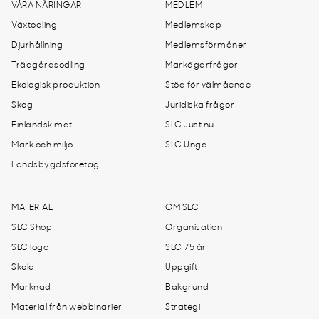
VÅRA NÄRINGAR
MEDLEM
Växtodling
Medlemskap
Djurhållning
Medlemsförmåner
Trädgårdsodling
Markägarfrågor
Ekologisk produktion
Stöd för välmående
Skog
Juridiska frågor
Finländsk mat
SLC Just nu
Mark och miljö
SLC Unga
Landsbygdsföretag
MATERIAL
OM SLC
SLC Shop
Organisation
SLC logo
SLC 75 år
Skola
Uppgift
Marknad
Bakgrund
Material från webbinarier
Strategi