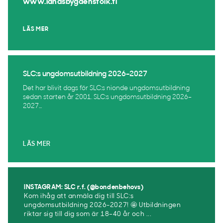
www.landsbygdensfolk.fi
LÄS MER
SLC:s ungdomsutbildning 2026–2027
Det har blivit dags för SLC:s nionde ungdomsutbildning
sedan starten år 2001. SLC:s ungdomsutbildning 2026–
2027...
LÄS MER
INSTAGRAM: SLC r.f. (@bondenbehovs)
Kom ihåg att anmäla dig till SLC:s
ungdomsutbildning 2026-2027! 🤩 Utbildningen
riktar sig till dig som är 18–40 år och ...