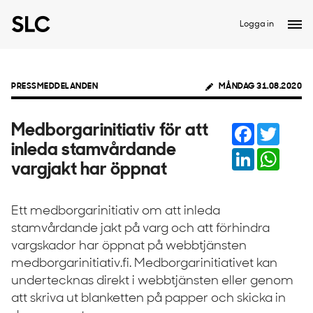
Logga in
PRESSMEDDELANDEN
MÅNDAG 31.08.2020
Facebook
Twitter
Medborgarinitiativ för att
inleda stamvårdande
LinkedIn
Whats
vargjakt har öppnat
Ett medborgarinitiativ om att inleda
stamvårdande jakt på varg och att förhindra
vargskador har öppnat på webbtjänsten
medborgarinitiativ.fi. Medborgarinitiativet kan
undertecknas direkt i webbtjänsten eller genom
att skriva ut blanketten på papper och skicka in