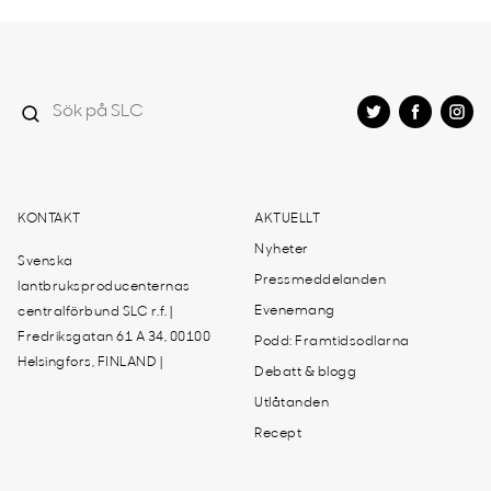
KONTAKT
AKTUELLT
Nyheter
Svenska
Pressmeddelanden
lantbruksproducenternas
Evenemang
centralförbund SLC r.f. |
Fredriksgatan 61 A 34, 00100
Podd: Framtidsodlarna
Helsingfors, FINLAND |
Debatt & blogg
Utlåtanden
Recept