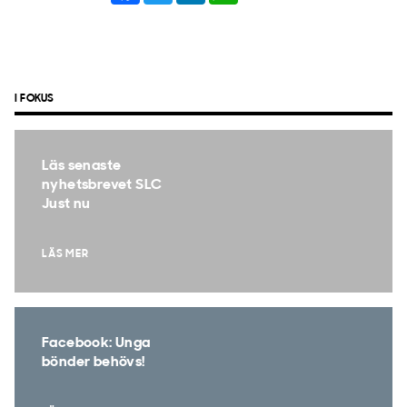
I FOKUS
Läs senaste
nyhetsbrevet SLC
Just nu
LÄS MER
Facebook: Unga
bönder behövs!