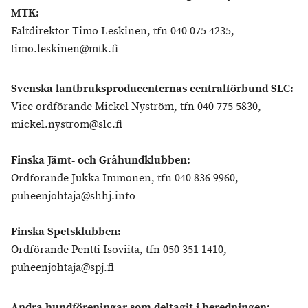
MTK:
Fältdirektör Timo Leskinen, tfn 040 075 4235,
timo.leskinen@mtk.fi
Svenska lantbruksproducenternas centralförbund SLC:
Vice ordförande Mickel Nyström, tfn 040 775 5830,
mickel.nystrom@slc.fi
Finska Jämt- och Gråhundklubben:
Ordförande Jukka Immonen, tfn 040 836 9960,
puheenjohtaja@shhj.info
Finska Spetsklubben:
Ordförande Pentti Isoviita, tfn 050 351 1410,
puheenjohtaja@spj.fi
Andra hundföreningar som deltagit i beredningen: