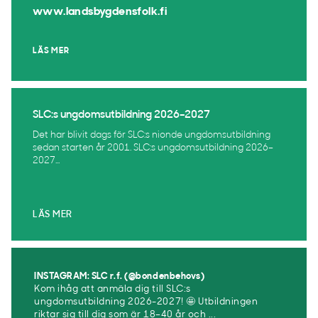
www.landsbygdensfolk.fi
LÄS MER
SLC:s ungdomsutbildning 2026–2027
Det har blivit dags för SLC:s nionde ungdomsutbildning
sedan starten år 2001. SLC:s ungdomsutbildning 2026–
2027...
LÄS MER
INSTAGRAM: SLC r.f. (@bondenbehovs)
Kom ihåg att anmäla dig till SLC:s
ungdomsutbildning 2026-2027! 🤩 Utbildningen
riktar sig till dig som är 18–40 år och ...