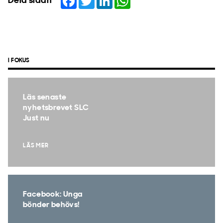
Dela sidan
I FOKUS
Läs senaste
nyhetsbrevet SLC
Just nu
LÄS MER
Facebook: Unga
bönder behövs!