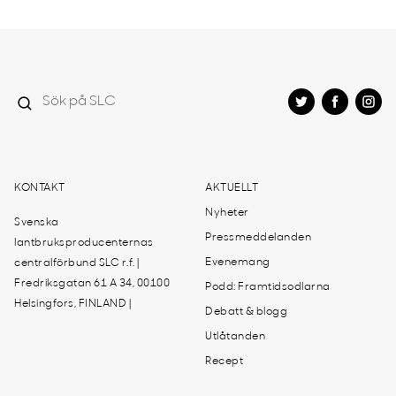
KONTAKT
AKTUELLT
Nyheter
Svenska
Pressmeddelanden
lantbruksproducenternas
Evenemang
centralförbund SLC r.f. |
Fredriksgatan 61 A 34, 00100
Podd: Framtidsodlarna
Helsingfors, FINLAND |
Debatt & blogg
Utlåtanden
Recept