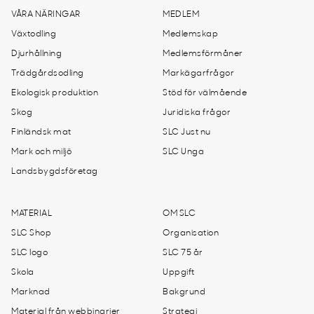
VÅRA NÄRINGAR
MEDLEM
Växtodling
Medlemskap
Djurhållning
Medlemsförmåner
Trädgårdsodling
Markägarfrågor
Ekologisk produktion
Stöd för välmående
Skog
Juridiska frågor
Finländsk mat
SLC Just nu
Mark och miljö
SLC Unga
Landsbygdsföretag
MATERIAL
OM SLC
SLC Shop
Organisation
SLC logo
SLC 75 år
Skola
Uppgift
Marknad
Bakgrund
Material från webbinarier
Strategi