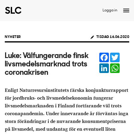
Logga in
NYHETER
TISDAG 16.06.2020
Facebook
Twitter
Luke: Välfungerande finsk
livsmedelsmarknad trots
LinkedIn
Whats
coronakrisen
Enligt Naturresursinstitutets färska konjunkturrapport
för jordbruks- och livsmedelsekonomin fungerar
livsmedelsmarknaden i Finland fortfarande väl trots
coronapandemin. Under innevarande år förväntas inga
stora förändringar i de nuvarande konsumentpriserna
på livsmedel, med undantag för en eventuell liten