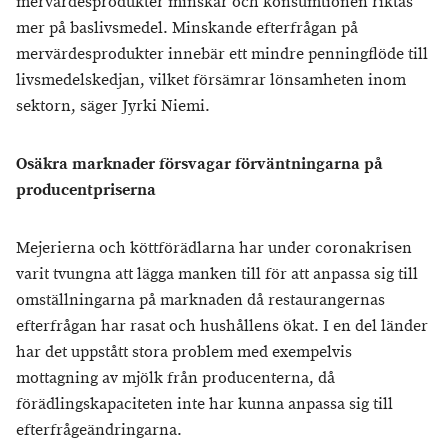
mervärdesprodukter minskar och konsumtionen riktas
mer på baslivsmedel. Minskande efterfrågan på
mervärdesprodukter innebär ett mindre penningflöde till
livsmedelskedjan, vilket försämrar lönsamheten inom
sektorn, säger Jyrki Niemi.
Osäkra marknader försvagar förväntningarna på
producentpriserna
Mejerierna och köttförädlarna har under coronakrisen
varit tvungna att lägga manken till för att anpassa sig till
omställningarna på marknaden då restaurangernas
efterfrågan har rasat och hushållens ökat. I en del länder
har det uppstått stora problem med exempelvis
mottagning av mjölk från producenterna, då
förädlingskapaciteten inte har kunna anpassa sig till
efterfrågeändringarna.