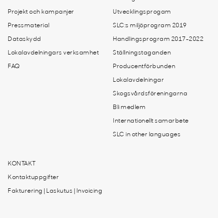
Projekt och kampanjer
Utvecklingsprogam
Pressmaterial
SLC:s miljöprogram 2019
Dataskydd
Handlingsprogram 2017-2022
Lokalavdelningars verksamhet
Ställningstaganden
FAQ
Producentförbunden
Lokalavdelningar
Skogsvårdsföreningarna
Bli medlem
Internationellt samarbete
SLC in other languages
KONTAKT
Kontaktuppgifter
Fakturering | Laskutus | Invoicing