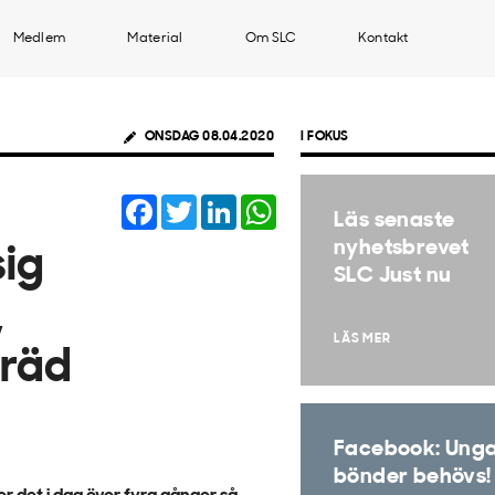
Medlem
Material
Om SLC
Kontakt
ONSDAG 08.04.2020
I FOKUS
Facebook
Twitter
LinkedIn
WhatsApp
Läs senaste
nyhetsbrevet
sig
SLC Just nu
,
LÄS MER
räd
Facebook: Ung
bönder behövs!