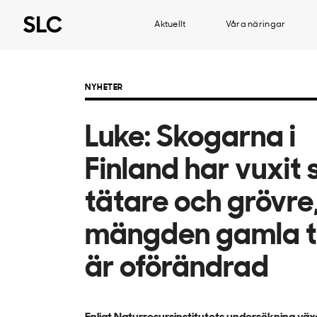
Aktuellt
Våra näringar
NYHETER
Luke: Skogarna i
Finland har vuxit 
tätare och grövre
mängden gamla t
är oförändrad