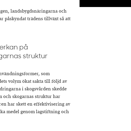
ngen, landsbygdsnäringarna och
 påskyndat trädens tillväxt så att
verkan på
garnas struktur
användningsformer, som
ts volym ökat sakta till följd av
ändringarna i skogsvården skedde
ym och skogarnas struktur har
ren har skett en effektivisering av
iska medel genom lagstiftning och