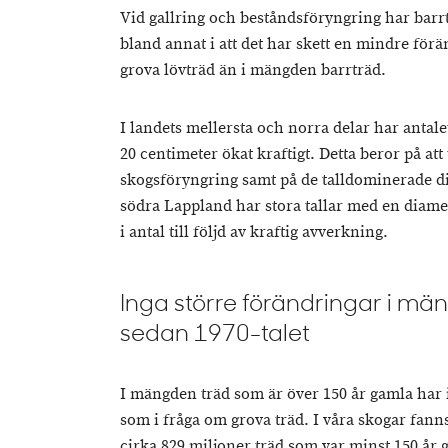
Vid gallring och beståndsföryngring har barrtr
bland annat i att det har skett en mindre fö
grova lövträd än i mängden barrträd.
I landets mellersta och norra delar har antale
20 centimeter ökat kraftigt. Detta beror på att 
skogsföryngring samt på de talldominerade d
södra Lappland har stora tallar med en diame
i antal till följd av kraftig avverkning.
Inga större förändringar i m
sedan 1970-talet
I mängden träd som är över 150 år gamla har 
som i fråga om grova träd. I våra skogar fanns
cirka 829 miljoner träd som var minst 150 år g