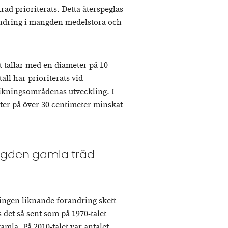
äd prioriterats. Detta återspeglas
rändring i mängden medelstora och
t tallar med en diameter på 10–
tall har prioriterats vid
ikningsområdenas utveckling. I
ter på över 30 centimeter minskat
ängden gamla träd
ingen liknande förändring skett
 det så sent som på 1970-talet
amla. På 2010-talet var antalet