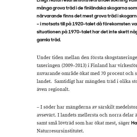
Enligt Naturresursinstitutets undersökning växe
många grova träd i de finländska skogarna som 
närvarande finns det mest grova träd i skogarna
– i motsats till på 1920-talet då förekomsten va
situationen på 1970-talet har det inte skett n
gamla träd.
Under tiden mellan den första skogstaxeringe
taxeringen (2009–2013) i Finland har virkesf
nuvarande område ökat med 70 procent och sko
landet. Samtidigt har mängden träd i olika st
även regionalt.
– I söder har mängderna av särskilt medelstor
avsevärt. I landets mellersta och norra delar 
samt små lövträd som har ökat mest, säger
Ha
Naturresursinstitutet.