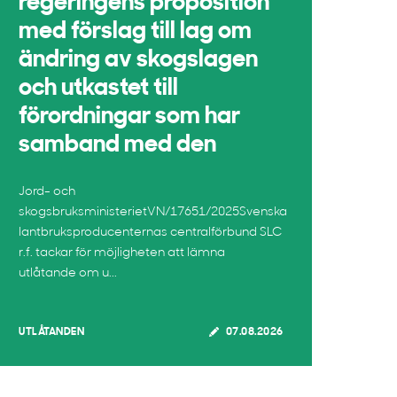
regeringens proposition
med förslag till lag om
ändring av skogslagen
och utkastet till
förordningar som har
samband med den
Jord- och
skogsbruksministerietVN/17651/2025Svenska
lantbruksproducenternas centralförbund SLC
r.f. tackar för möjligheten att lämna
utlåtande om u...
UTLÅTANDEN
07.08.2026