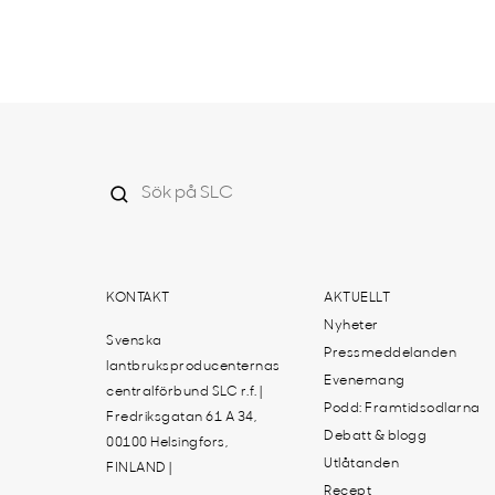
KONTAKT
AKTUELLT
Nyheter
Svenska
Pressmeddelanden
lantbruksproducenternas
Evenemang
centralförbund SLC r.f. |
Podd: Framtidsodlarna
Fredriksgatan 61 A 34,
Debatt & blogg
00100 Helsingfors,
Utlåtanden
FINLAND |
Recept