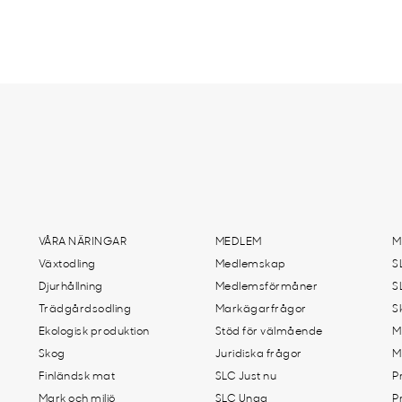
VÅRA NÄRINGAR
MEDLEM
M
Växtodling
Medlemskap
S
Djurhållning
Medlemsförmåner
S
Trädgårdsodling
Markägarfrågor
S
Ekologisk produktion
Stöd för välmående
M
Skog
Juridiska frågor
M
Finländsk mat
SLC Just nu
P
Mark och miljö
SLC Unga
P