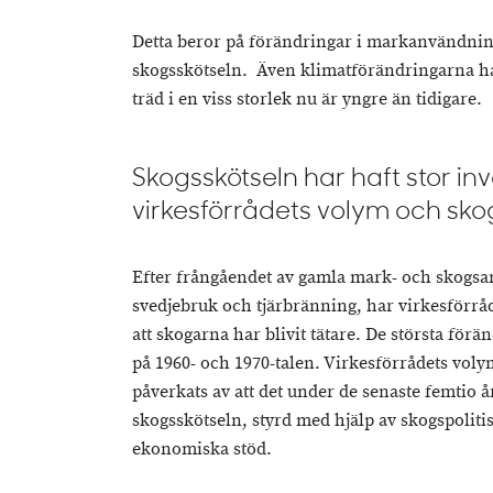
Detta beror på förändringar i markanvändni
skogsskötseln. Även klimatförändringarna har
träd i en viss storlek nu är yngre än tidigare.
Skogsskötseln har haft stor in
virkesförrådets volym och sko
Efter frångåendet av gamla mark- och skogs
svedjebruk och tjärbränning, har virkesförråde
att skogarna har blivit tätare. De största för
på 1960- och 1970-talen. Virkesförrådets vol
påverkats av att det under de senaste femtio å
skogsskötseln, styrd med hjälp av skogspolit
ekonomiska stöd.