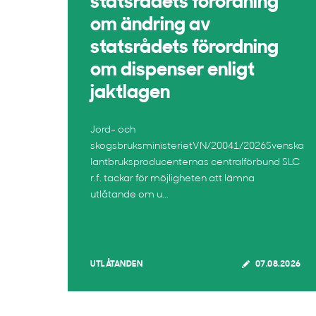
statsrådets förordning
om ändring av
statsrådets förordning
om dispenser enligt
jaktlagen
Jord- och
skogsbruksministerietVN/20041/2026Svenska
lantbruksproducenternas centralförbund SLC
r.f. tackar för möjligheten att lämna
utlåtande om u...
UTLÅTANDEN
07.08.2026