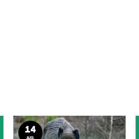
14
AUG.