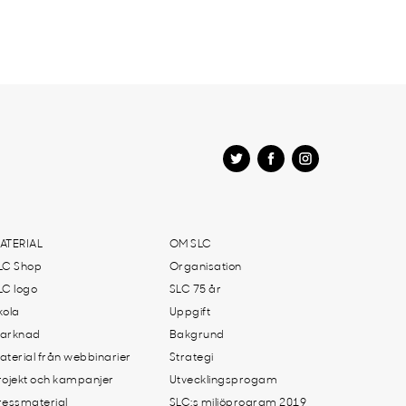
ATERIAL
OM SLC
LC Shop
Organisation
LC logo
SLC 75 år
kola
Uppgift
arknad
Bakgrund
aterial från webbinarier
Strategi
rojekt och kampanjer
Utvecklingsprogam
ressmaterial
SLC:s miljöprogram 2019