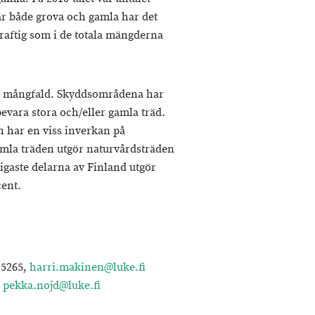
är både grova och gamla har det
kraftig som i de totala mängderna
as mångfald. Skyddsområdena har
t bevara stora och/eller gamla träd.
 har en viss inverkan på
amla träden utgör naturvårdsträden
ligaste delarna av Finland utgör
cent.
 5265,
harri.makinen@luke.fi
,
pekka.nojd@luke.fi