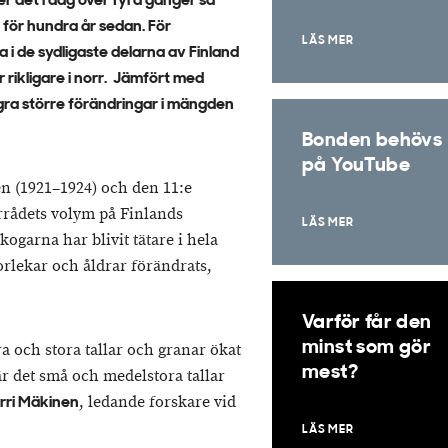
r det i dag över fyra gånger så
för hundra år sedan. För
LÄS MER
 i de sydligaste delarna av Finland
r rikligare i norr. Jämfört med
ågra större förändringar i mängden
Bonden behövs
på YouTube
n (1921–1924) och den 11:e
örrådets volym på Finlands
LÄS MER
garna har blivit tätare i hela
orlekar och åldrar förändrats,
Varför får den
minst som gör
a och stora tallar och granar ökat
mest?
är det små och medelstora tallar
, ledande forskare vid
rri Mäkinen
LÄS MER