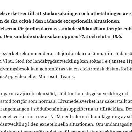
lsverket ser till att stödansökningen och utbetalningen av s
m de ska också i den rådande exceptionella situationen.
elserna för jordbrukarnas samlade stödansökan fortgår enli
. Den samlade stödansökan öppnas 27.4 och slutar 15.6.
lsverket rekommenderar att jordbrukarna lämnar in stödansö
en Vipu. Stöd för landsbygdsutveckling kan sökas i e-tjänsten H
givningsbesök kan genomföras via en elektronisk distansförbi
atsApp-video eller Microsoft Teams.
ingarna av jordbrukarstöd, stöd för landsbygdsutveckling och
stöd fortgår som normalt. Livsmedelsverket har säkerställt at
rrangemangen i stödutbetalningsuppgifterna är tillräckliga. D
medelsverket instruerat NTM-centralerna i handläggning av st
dsutveckling i den exceptionella situationen. Om undantagssi