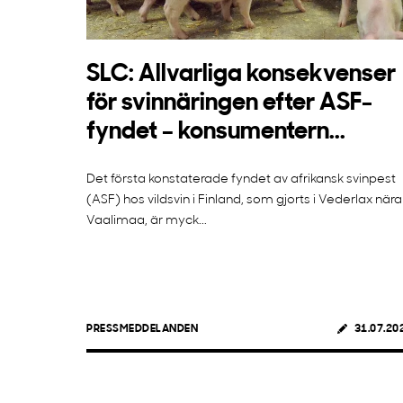
SLC: Allvarliga konsekvenser
för svinnäringen efter ASF-
fyndet – konsumentern...
Det första konstaterade fyndet av afrikansk svinpest
(ASF) hos vildsvin i Finland, som gjorts i Vederlax nära
Vaalimaa, är myck...
PRESSMEDDELANDEN
31.07.20