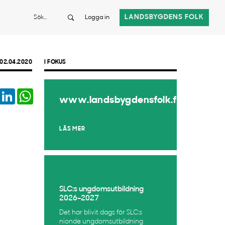
Sök
LANDSBYGDENS FOLK
Logga in
02.04.2020
I FOKUS
book
Twitter
LinkedIn
WhatsApp
www.landsbygdensfolk.fi
LÄS MER
SLC:s ungdomsutbildning
2026–2027
Det har blivit dags för SLC:s
nionde ungdomsutbildning