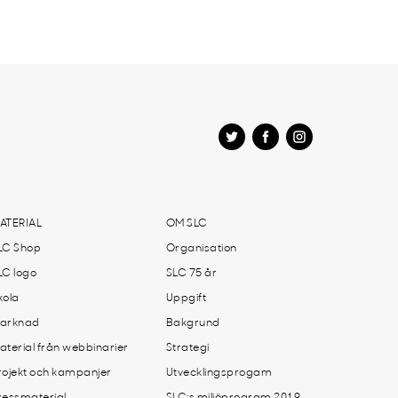
ATERIAL
OM SLC
LC Shop
Organisation
LC logo
SLC 75 år
kola
Uppgift
arknad
Bakgrund
aterial från webbinarier
Strategi
rojekt och kampanjer
Utvecklingsprogam
ressmaterial
SLC:s miljöprogram 2019