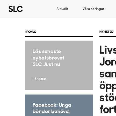
Aktuellt
Våra näringar
I FOKUS
NYHETER
Liv
Läs senaste
nyhetsbrevet
Jor
SLC Just nu
sa
LÄS MER
öpp
stö
Facebook: Unga
for
bönder behövs!