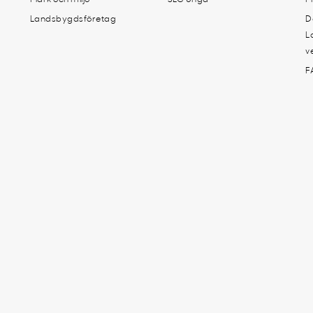
Landsbygdsföretag
D
L
v
F