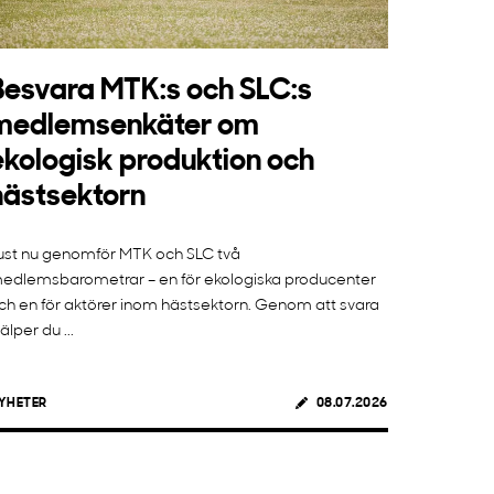
Besvara MTK:s och SLC:s
medlemsenkäter om
ekologisk produktion och
hästsektorn
ust nu genomför MTK och SLC två
edlemsbarometrar – en för ekologiska producenter
ch en för aktörer inom hästsektorn. Genom att svara
jälper du ...
YHETER
08.07.2026