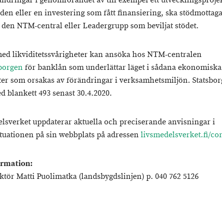
ändringar i genomförandet av till exempel ett utvecklingsprojek
den eller en investering som fått finansiering, ska stödmottag
 den NTM-central eller Leadergrupp som beviljat stödet.
ed likviditetssvårigheter kan ansöka hos NTM-centralen
sborgen
för banklån som underlättar läget i sådana ekonomiska
ter som orsakas av förändringar i verksamhetsmiljön. Statsbo
d blankett 493 senast 30.4.2020.
lsverket uppdaterar aktuella och preciserande anvisningar i
tuationen på sin webbplats på adressen
livsmedelsverket.fi/co
ormation:
ktör Matti Puolimatka (landsbygdslinjen) p. 040 762 5126