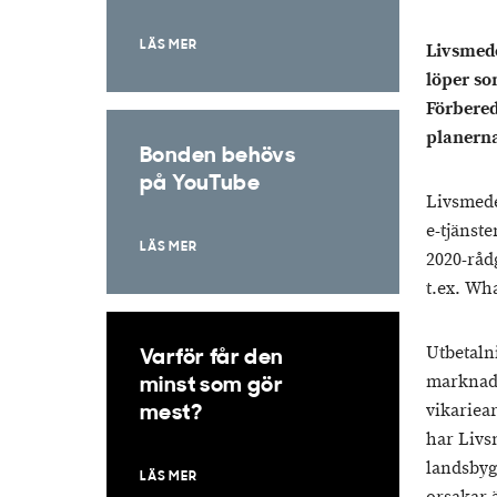
LÄS MER
Livsmede
löper so
Förbered
planerna
Bonden behövs
på YouTube
Livsmede
e-tjänst
LÄS MER
2020-råd
t.ex. Wh
Utbetaln
Varför får den
marknads
minst som gör
vikariea
mest?
har Livs
landsbyg
LÄS MER