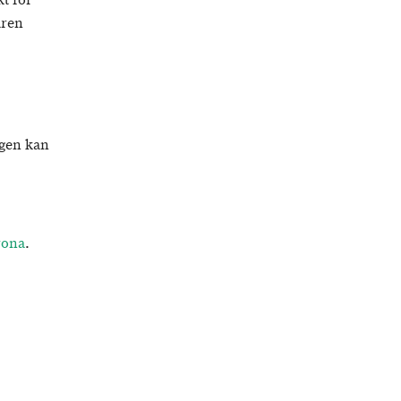
t för
aren
rgen kan
rona
.