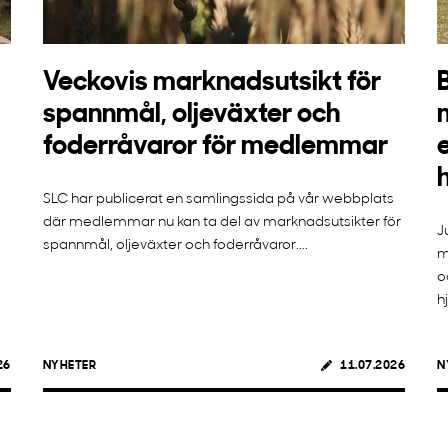
Veckovis marknadsutsikt för
spannmål, oljeväxter och
foderråvaror för medlemmar
SLC har publicerat en samlingssida på vår webbplats
där medlemmar nu kan ta del av marknadsutsikter för
J
spannmål, oljeväxter och foderråvaror....
m
o
h
26
NYHETER
11.07.2026
N