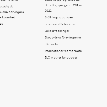
Handlingsprogram 2017-
ataskydd
2022
okalavdelningars
erksamhet
Ställningstaganden
AQ
Producentförbunden
Lokalavdelningar
Skogsvårdsföreningarna
Bli medlem
Internationellt samarbete
SLC in other languages