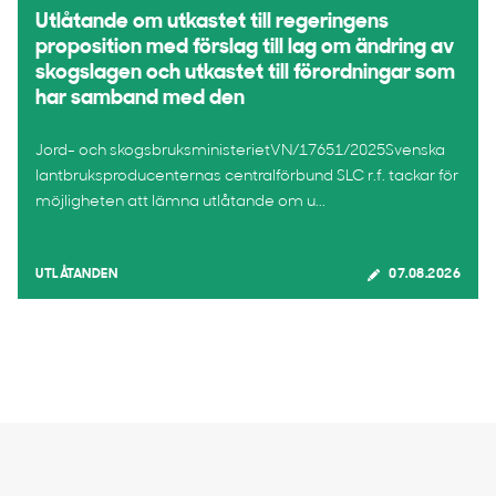
Utlåtande om utkastet till regeringens
proposition med förslag till lag om ändring av
skogslagen och utkastet till förordningar som
har samband med den
Jord- och skogsbruksministerietVN/17651/2025Svenska
lantbruksproducenternas centralförbund SLC r.f. tackar för
möjligheten att lämna utlåtande om u...
UTLÅTANDEN
07.08.2026