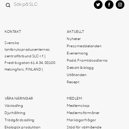
KONTAKT
AKTUELLT
Nyheter
Svenska
Pressmeddelanden
lantbruksproducenternas
Evenemang
centralförbund SLC r.f. |
Podd: Framtidsodlarna
Fredriksgatan 61 A 34, 00100
Debatt & blogg
Helsingfors, FINLAND |
Utlåtanden
Recept
VÅRA NÄRINGAR
MEDLEM
Växtodling
Medlemskap
Djurhållning
Medlemsförmåner
Trädgårdsodling
Markägarfrågor
Ekologisk produktion
Stöd för välmående