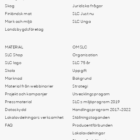
Skog
Juridiska frågor
Finländsk mat
SLC Just nu
Mark och miljö
SLC Unga
Landsbygdsföretag
MATERIAL
OM SLC
SLC Shop
Organisation
SLC logo
SLC 75 år
Skola
Uppgift
Marknad
Bakgrund
Material från webbinarier
Strategi
Projekt och kampanjer
Utvecklingsprogam
Pressmaterial
SLC:s miljöprogram 2019
Dataskydd
Handlingsprogram 2017-2022
Lokalavdelningars verksamhet
Ställningstaganden
FAQ
Producentförbunden
Lokalavdelningar