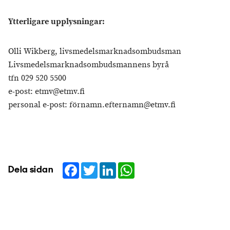
Ytterligare upplysningar:
Olli Wikberg, livsmedelsmarknadsombudsman
Livsmedelsmarknadsombudsmannens byrå
tfn 029 520 5500
e-post: etmv@etmv.fi
personal e-post: förnamn.efternamn@etmv.fi
Facebook
Twitter
LinkedIn
WhatsApp
Dela sidan