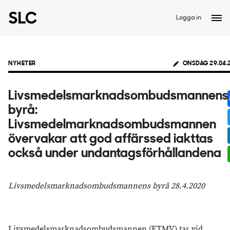
Logga in
NYHETER
ONSDAG 29.04.
Livsmedelsmarknadsombudsmannens
byrå:
Livsmedelmarknadsombudsmannen
övervakar att god affärssed iakttas
också under undantagsförhållandena
Livsmedelsmarknadsombudsmannens byrå 28.4.2020
Livsmedelsmarknadsombudsmannen (ETMV) tar vid