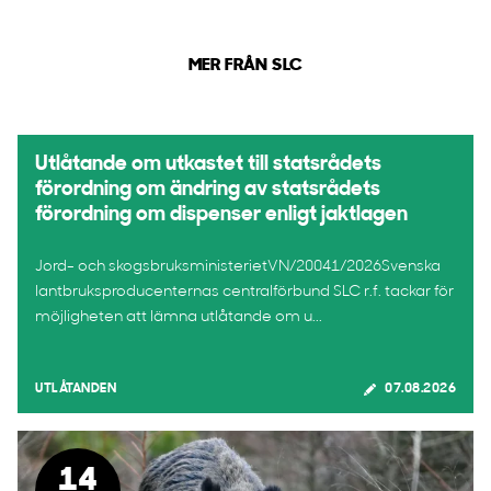
MER FRÅN SLC
Utlåtande om utkastet till statsrådets
förordning om ändring av statsrådets
förordning om dispenser enligt jaktlagen
Jord- och skogsbruksministerietVN/20041/2026Svenska
lantbruksproducenternas centralförbund SLC r.f. tackar för
möjligheten att lämna utlåtande om u...
UTLÅTANDEN
07.08.2026
14