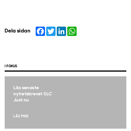
Facebook
Twitter
LinkedIn
WhatsApp
Dela sidan
I FOKUS
Läs senaste
nyhetsbrevet SLC
Just nu
LÄS MER