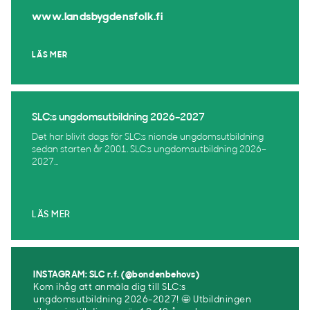
www.landsbygdensfolk.fi
LÄS MER
SLC:s ungdomsutbildning 2026–2027
Det har blivit dags för SLC:s nionde ungdomsutbildning
sedan starten år 2001. SLC:s ungdomsutbildning 2026–
2027...
LÄS MER
INSTAGRAM: SLC r.f. (@bondenbehovs)
Kom ihåg att anmäla dig till SLC:s
ungdomsutbildning 2026-2027! 🤩 Utbildningen