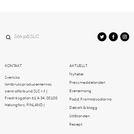
KONTAKT
AKTUELLT
Nyheter
Svenska
Pressmeddelanden
lantbruksproducenternas
Evenemang
centralförbund SLC r.f. |
Fredriksgatan 61 A 34, 00100
Podd: Framtidsodlarna
Helsingfors, FINLAND |
Debatt & blogg
Utlåtanden
Recept