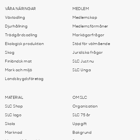
VÅRA NÄRINGAR
MEDLEM
Växtodling
Medlemskap
Djurhållning
Medlemsförmåner
Trädgårdsodling
Markägarfrågor
Ekologisk produktion
Stöd för välmående
Skog
Juridiska frågor
Finländsk mat
SLC Just nu
Mark och miljö
SLC Unga
Landsbygdsföretag
MATERIAL
OM SLC
SLC Shop
Organisation
SLC logo
SLC 75 år
Skola
Uppgift
Marknad
Bakgrund