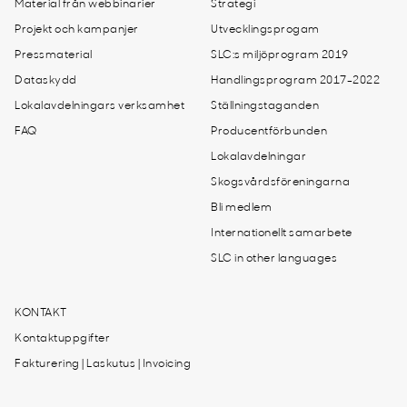
Material från webbinarier
Strategi
Projekt och kampanjer
Utvecklingsprogam
Pressmaterial
SLC:s miljöprogram 2019
Dataskydd
Handlingsprogram 2017-2022
Lokalavdelningars verksamhet
Ställningstaganden
FAQ
Producentförbunden
Lokalavdelningar
Skogsvårdsföreningarna
Bli medlem
Internationellt samarbete
SLC in other languages
KONTAKT
Kontaktuppgifter
Fakturering | Laskutus | Invoicing