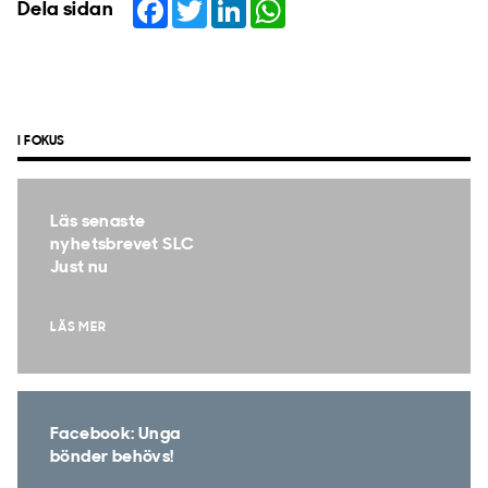
Facebook
Twitter
LinkedIn
WhatsApp
Dela sidan
I FOKUS
Läs senaste
nyhetsbrevet SLC
Just nu
LÄS MER
Facebook: Unga
bönder behövs!