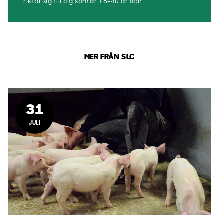
riktar sig till dig som är 18–40 år och ...
MER FRÅN SLC
31
JULI