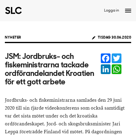
Logga in
NYHETER
TISDAG 30.06.2020
Facebook
Twitter
JSM: Jordbruks- och
fiskeministrarna tackade
LinkedIn
Whats
ordförandelandet Kroatien
för ett gott arbete
Jordbruks- och fiskeministrarna samlades den 29 juni
2020 till sin fjärde videokonferens som också samtidigt
var det sista mötet under och det kroatiska
ordförandeskapet. Jord- och skogsbruksminister Jari
Leppä företrädde Finland vid mötet. På dagordningen