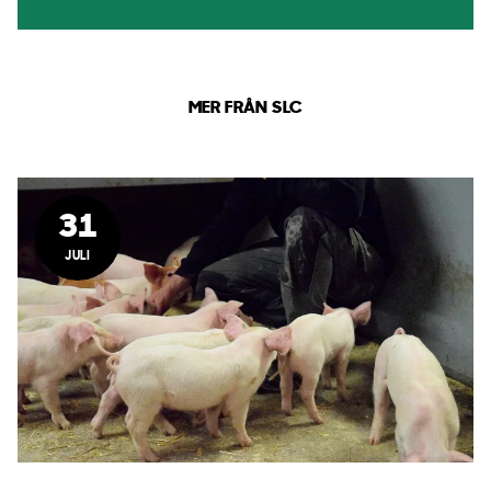
MER FRÅN SLC
31
JULI