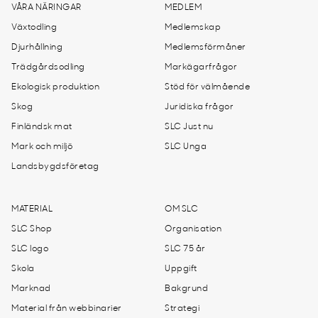
VÅRA NÄRINGAR
MEDLEM
Växtodling
Medlemskap
Djurhållning
Medlemsförmåner
Trädgårdsodling
Markägarfrågor
Ekologisk produktion
Stöd för välmående
Skog
Juridiska frågor
Finländsk mat
SLC Just nu
Mark och miljö
SLC Unga
Landsbygdsföretag
MATERIAL
OM SLC
SLC Shop
Organisation
SLC logo
SLC 75 år
Skola
Uppgift
Marknad
Bakgrund
Material från webbinarier
Strategi