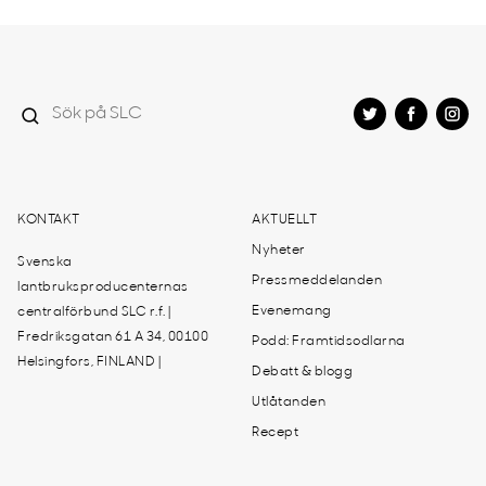
KONTAKT
AKTUELLT
Nyheter
Svenska
Pressmeddelanden
lantbruksproducenternas
Evenemang
centralförbund SLC r.f. |
Fredriksgatan 61 A 34, 00100
Podd: Framtidsodlarna
Helsingfors, FINLAND |
Debatt & blogg
Utlåtanden
Recept