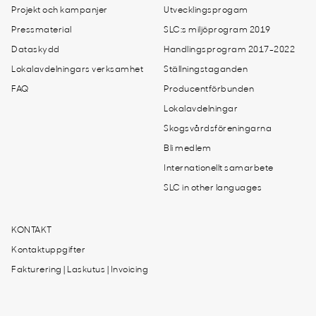
Projekt och kampanjer
Utvecklingsprogam
Pressmaterial
SLC:s miljöprogram 2019
Dataskydd
Handlingsprogram 2017-2022
Lokalavdelningars verksamhet
Ställningstaganden
FAQ
Producentförbunden
Lokalavdelningar
Skogsvårdsföreningarna
Bli medlem
Internationellt samarbete
SLC in other languages
KONTAKT
Kontaktuppgifter
Fakturering | Laskutus | Invoicing