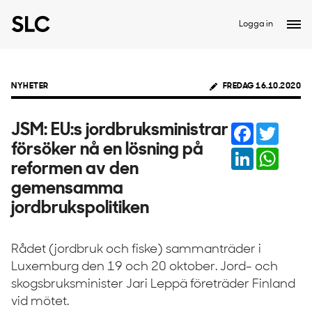
Logga in
NYHETER
FREDAG 16.10.2020
Facebook
Twitter
JSM: EU:s jordbruksministrar
försöker nå en lösning på
LinkedIn
Whats
reformen av den
gemensamma
jordbrukspolitiken
Rådet (jordbruk och fiske) sammanträder i
Luxemburg den 19 och 20 oktober. Jord- och
skogsbruksminister Jari Leppä företräder Finland
vid mötet.