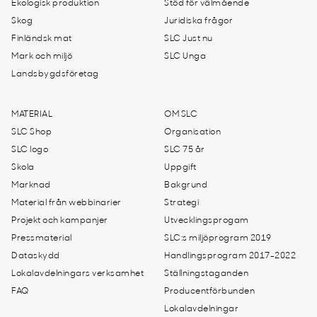
Ekologisk produktion
Stöd för välmående
Skog
Juridiska frågor
Finländsk mat
SLC Just nu
Mark och miljö
SLC Unga
Landsbygdsföretag
MATERIAL
OM SLC
SLC Shop
Organisation
SLC logo
SLC 75 år
Skola
Uppgift
Marknad
Bakgrund
Material från webbinarier
Strategi
Projekt och kampanjer
Utvecklingsprogam
Pressmaterial
SLC:s miljöprogram 2019
Dataskydd
Handlingsprogram 2017-2022
Lokalavdelningars verksamhet
Ställningstaganden
FAQ
Producentförbunden
Lokalavdelningar