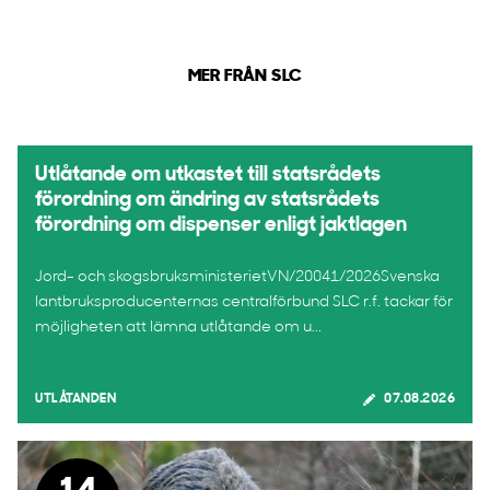
MER FRÅN SLC
Utlåtande om utkastet till statsrådets
förordning om ändring av statsrådets
förordning om dispenser enligt jaktlagen
Jord- och skogsbruksministerietVN/20041/2026Svenska
lantbruksproducenternas centralförbund SLC r.f. tackar för
möjligheten att lämna utlåtande om u...
UTLÅTANDEN
07.08.2026