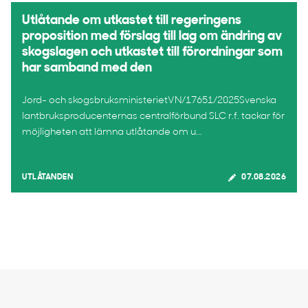
Utlåtande om utkastet till regeringens
proposition med förslag till lag om ändring av
skogslagen och utkastet till förordningar som
har samband med den
Jord- och skogsbruksministerietVN/17651/2025Svenska
lantbruksproducenternas centralförbund SLC r.f. tackar för
möjligheten att lämna utlåtande om u...
UTLÅTANDEN
07.08.2026