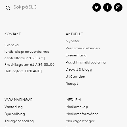
KONTAKT
AKTUELLT
Nyheter
Svenska
Pressmeddelanden
lantbruksproducenternas
Evenemang
centralförbund SLC r.f. |
Podd: Framtidsodlarna
Fredriksgatan 61 A 34, 00100
Debatt & blogg
Helsingfors, FINLAND |
Utlåtanden
Recept
VÅRA NÄRINGAR
MEDLEM
Växtodling
Medlemskap
Djurhållning
Medlemsförmåner
Trädgårdsodling
Markägarfrågor