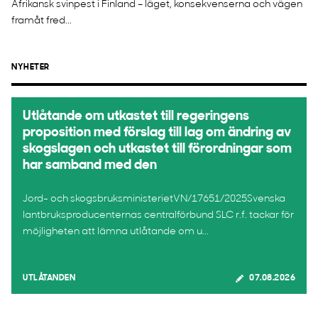
Afrikansk svinpest i Finland – läget, konsekvenserna och vägen
framåt fred...
NYHETER
Utlåtande om utkastet till regeringens
proposition med förslag till lag om ändring av
skogslagen och utkastet till förordningar som
har samband med den
Jord- och skogsbruksministerietVN/17651/2025Svenska
lantbruksproducenternas centralförbund SLC r.f. tackar för
möjligheten att lämna utlåtande om u...
UTLÅTANDEN
07.08.2026