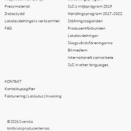
Pressmaterial
SLC:s miljöprogram 2019
Dataskydd
Handlingsprogram 2017-2022
Lokalavdelningars verksamhet
Ställningstaganden
FAQ
Producentförbunden
Lokalavdelningar
Skogsvårdsföreningarna
Bli medlem
Internationellt samarbete
SLC in other languages
KONTAKT
Kontaktuppgifter
Fakturering | Laskutus | Invoicing
© 2026 Svenska
lantbruksproducenternas