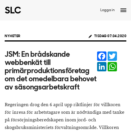
Logga in
NYHETER
TISDAG 07.04.2020
Facebook
Twitter
JSM: En brådskande
webbenkät till
LinkedIn
Whats
primärproduktionsföretag
om det omedelbara behovet
av säsongsarbetskraft
Regeringen drog den 6 april upp riktlinjer för villkoren
för inresa för arbetstagare som är nödvändiga med tanke
på försörjningsberedskapen inom jord- och
skogsbruksministeriets förvaltningsområde. Villkoren