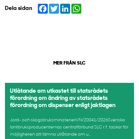
Facebook
Twitter
LinkedIn
WhatsApp
Dela sidan
MER FRÅN SLC
Utlåtande om utkastet till statsrådets
förordning om ändring av statsrådets
förordning om dispenser enligt jaktlagen
Jord- och skogsbruksministerietVN/20041/2026Svenska
lantbruksproducenternas centralförbund SLC r.f. tackar för
möjligheten att lämna utlåtande om u...