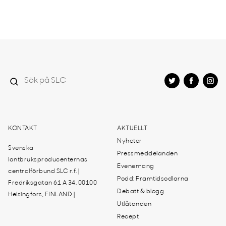
KONTAKT
AKTUELLT
Nyheter
Svenska
Pressmeddelanden
lantbruksproducenternas
Evenemang
centralförbund SLC r.f. |
Podd: Framtidsodlarna
Fredriksgatan 61 A 34, 00100
Debatt & blogg
Helsingfors, FINLAND |
Utlåtanden
Recept