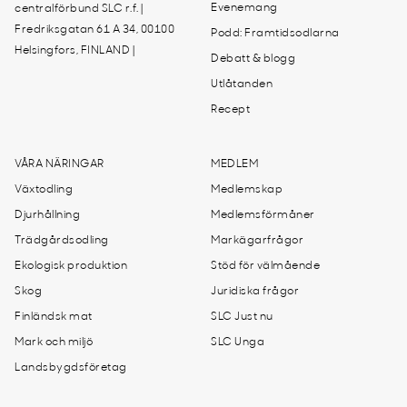
Evenemang
centralförbund SLC r.f. |
Fredriksgatan 61 A 34, 00100
Podd: Framtidsodlarna
Helsingfors, FINLAND |
Debatt & blogg
Utlåtanden
Recept
VÅRA NÄRINGAR
MEDLEM
Växtodling
Medlemskap
Djurhållning
Medlemsförmåner
Trädgårdsodling
Markägarfrågor
Ekologisk produktion
Stöd för välmående
Skog
Juridiska frågor
Finländsk mat
SLC Just nu
Mark och miljö
SLC Unga
Landsbygdsföretag