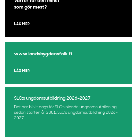
Varför får den minst
som gör mest?
LÄS MER
www.landsbygdensfolk.fi
LÄS MER
SLC:s ungdomsutbildning 2026–2027
Det har blivit dags för SLC:s nionde ungdomsutbildning
sedan starten år 2001. SLC:s ungdomsutbildning 2026–
2027...