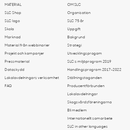
MATERIAL
OM SLC
SLC Shop
Organisation
SLC logo
SLC 75 år
Skola
Uppgift
Marknad
Bakgrund
Material från webbinarier
Strategi
Projekt och kampanjer
Utvecklingsprogam
Pressmaterial
SLC:s miljöprogram 2019
Dataskydd
Handlingsprogram 2017-2022
Lokalavdelningars verksamhet
Ställningstaganden
FAQ
Producentförbunden
Lokalavdelningar
Skogsvårdsföreningarna
Bli medlem
Internationellt samarbete
SLC in other languages