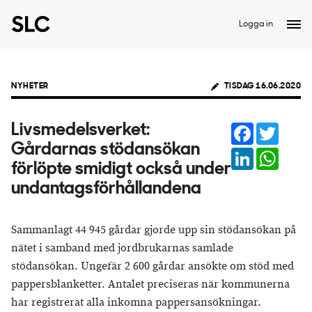
Logga in
NYHETER
TISDAG 16.06.2020
Facebook
Twitter
Livsmedelsverket:
Gårdarnas stödansökan
LinkedIn
Whats
förlöpte smidigt också under
undantagsförhållandena
Sammanlagt 44 945 gårdar gjorde upp sin stödansökan på
nätet i samband med jordbrukarnas samlade
stödansökan. Ungefär 2 600 gårdar ansökte om stöd med
pappersblanketter. Antalet preciseras när kommunerna
har registrerat alla inkomna pappersansökningar.