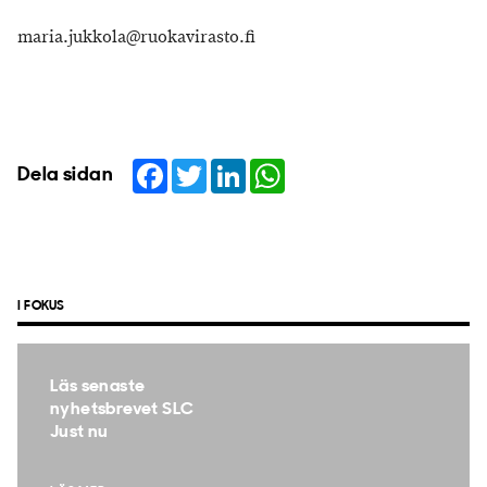
maria.jukkola@ruokavirasto.fi
Facebook
Twitter
LinkedIn
WhatsApp
Dela sidan
I FOKUS
Läs senaste
nyhetsbrevet SLC
Just nu