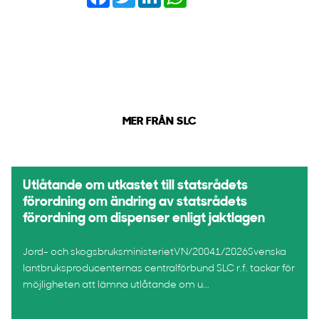
MER FRÅN SLC
Utlåtande om utkastet till statsrådets
förordning om ändring av statsrådets
förordning om dispenser enligt jaktlagen
Jord- och skogsbruksministerietVN/20041/2026Svenska
lantbruksproducenternas centralförbund SLC r.f. tackar för
möjligheten att lämna utlåtande om u...