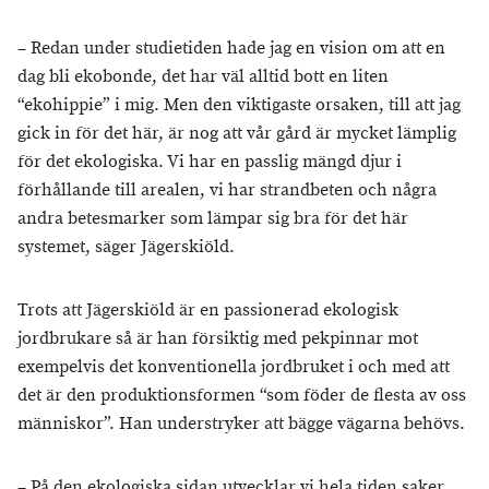
– Redan under studietiden hade jag en vision om att en
dag bli ekobonde, det har väl alltid bott en liten
“ekohippie” i mig. Men den viktigaste orsaken, till att jag
gick in för det här, är nog att vår gård är mycket lämplig
för det ekologiska. Vi har en passlig mängd djur i
förhållande till arealen, vi har strandbeten och några
andra betesmarker som lämpar sig bra för det här
systemet, säger Jägerskiöld.
Trots att Jägerskiöld är en passionerad ekologisk
jordbrukare så är han försiktig med pekpinnar mot
exempelvis det konventionella jordbruket i och med att
det är den produktionsformen “som föder de flesta av oss
människor”. Han understryker att bägge vägarna behövs.
– På den ekologiska sidan utvecklar vi hela tiden saker