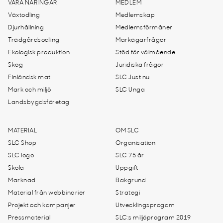
VÅRA NÄRINGAR
MEDLEM
Växtodling
Medlemskap
Djurhållning
Medlemsförmåner
Trädgårdsodling
Markägarfrågor
Ekologisk produktion
Stöd för välmående
Skog
Juridiska frågor
Finländsk mat
SLC Just nu
Mark och miljö
SLC Unga
Landsbygdsföretag
MATERIAL
OM SLC
SLC Shop
Organisation
SLC logo
SLC 75 år
Skola
Uppgift
Marknad
Bakgrund
Material från webbinarier
Strategi
Projekt och kampanjer
Utvecklingsprogam
Pressmaterial
SLC:s miljöprogram 2019