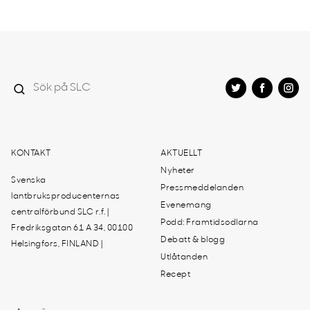
KONTAKT
AKTUELLT
Nyheter
Svenska
Pressmeddelanden
lantbruksproducenternas
Evenemang
centralförbund SLC r.f. |
Podd: Framtidsodlarna
Fredriksgatan 61 A 34, 00100
Debatt & blogg
Helsingfors, FINLAND |
Utlåtanden
Recept