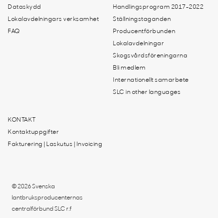
Dataskydd
Handlingsprogram 2017-2022
Lokalavdelningars verksamhet
Ställningstaganden
FAQ
Producentförbunden
Lokalavdelningar
Skogsvårdsföreningarna
Bli medlem
Internationellt samarbete
SLC in other languages
KONTAKT
Kontaktuppgifter
Fakturering | Laskutus | Invoicing
© 2026 Svenska
lantbruksproducenternas
centralförbund SLC r.f