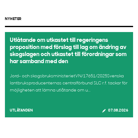
NYHETER
Utlåtande om utkastet till regeringens
proposition med förslag till lag om ändring av
skogslagen och utkastet till förordningar som
har samband med den
Jord- och skogsbruksministerietVN/17651/2025Svenska
lantbruksproducenternas centralförbund SLC r.f. tackar för
möjligheten att lämna utlåtande om u...
UTLÅTANDEN
07.08.2026