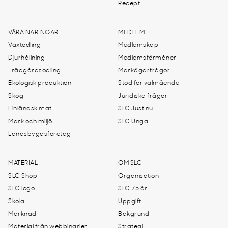
Recept
VÅRA NÄRINGAR
MEDLEM
Växtodling
Medlemskap
Djurhållning
Medlemsförmåner
Trädgårdsodling
Markägarfrågor
Ekologisk produktion
Stöd för välmående
Skog
Juridiska frågor
Finländsk mat
SLC Just nu
Mark och miljö
SLC Unga
Landsbygdsföretag
MATERIAL
OM SLC
SLC Shop
Organisation
SLC logo
SLC 75 år
Skola
Uppgift
Marknad
Bakgrund
Material från webbinarier
Strategi