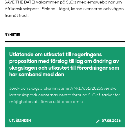
SAVE THE DATE! Välkommen på SLC:s medlemswebbinarium
Afrikansk svinpest i Finland – läget, konsekvenserna och vägen
framåt fred...
NYHETER
Utlåtande om utkastet till regeringens
proposition med förslag till lag om ändring av
skogslagen och utkastet till förordningar som
har samband med den
Jord- och skogsbruksministerietVN/17651/2025Svenska
lantbruksproducenternas centralförbund SLC r.f. tackar för
möjligheten att lämna utlåtande om u...
UTLÅTANDEN
07.08.2026