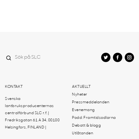
KONTAKT
AKTUELLT
Nyheter
Svenska
Pressmeddelanden
lantbruksproducenternas
Evenemang
centralförbund SLC r.f. |
Podd: Framtidsodlarna
Fredriksgatan 61 A 34, 00100
Debatt & blogg
Helsingfors, FINLAND |
Utlåtanden