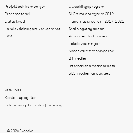
Projekt och kampanjer
Utvecklingsprogam
Pressmaterial
SLC:s miljöprogram 2019
Dataskydd
Handlingsprogram 2017-2022
Lokalavdelningars verksamhet
Ställningstaganden
FAQ
Producentförbunden
Lokalavdelningar
Skogsvårdsföreningarna
Bli medlem
Internationellt samarbete
SLC in other languages
KONTAKT
Kontaktuppgifter
Fakturering | Laskutus | Invoicing
© 2026 Svenska