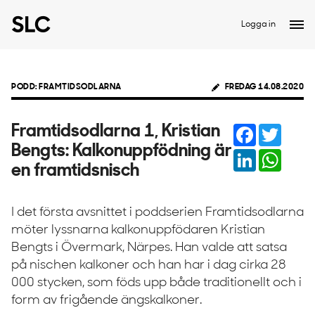
Logga in
PODD: FRAMTIDSODLARNA
FREDAG 14.08.2020
Facebook
Twitter
Framtidsodlarna 1, Kristian
Bengts: Kalkonuppfödning är
LinkedIn
Whats
en framtidsnisch
I det första avsnittet i poddserien Framtidsodlarna
möter lyssnarna kalkonuppfödaren Kristian
Bengts i Övermark, Närpes. Han valde att satsa
på nischen kalkoner och han har i dag cirka 28
000 stycken, som föds upp både traditionellt och i
form av frigående ängskalkoner.