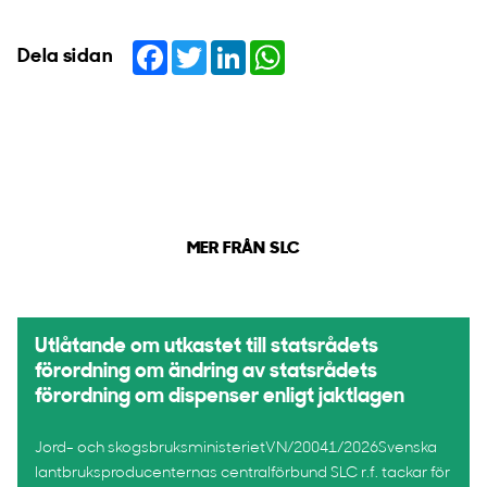
Facebook
Twitter
LinkedIn
WhatsApp
Dela sidan
MER FRÅN SLC
Utlåtande om utkastet till statsrådets
förordning om ändring av statsrådets
förordning om dispenser enligt jaktlagen
Jord- och skogsbruksministerietVN/20041/2026Svenska
lantbruksproducenternas centralförbund SLC r.f. tackar för