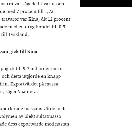
ustrin var sågade trävaror och
e med 7 procent till 1,73
 trävaror var Kina, dit 12 procent
de med en dryg tiondel till 0,5
till Tyskland.
an gick till Kina
pgick till 9,7 miljarder euro.
o och detta utgjorde en knapp
trin. Exportvärdet på massa
n, säger Vaahtera.
 exporterade massans värde, och
volymen av blekt sulfatmassa
ade dess exportvärde med nästan