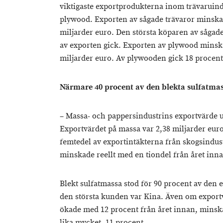
viktigaste exportprodukterna inom trävaruind
plywood. Exporten av sågade trävaror minskad
miljarder euro. Den största köparen av sågade
av exporten gick. Exporten av plywood minska
miljarder euro. Av plywooden gick 18 procent 
Närmare 40 procent av den blekta sulfatmass
– Massa- och pappersindustrins exportvärde up
Exportvärdet på massa var 2,38 miljarder eur
femtedel av exportintäkterna från skogsindus
minskade reellt med en tiondel från året inna
Blekt sulfatmassa stod för 90 procent av den
den största kunden var Kina. Även om export
ökade med 12 procent från året innan, minsk
lika mycket, 11 procent.