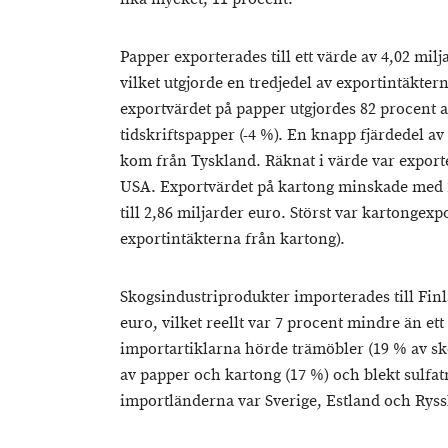
Papper exporterades till ett värde av 4,02 milj
vilket utgjorde en tredjedel av exportintäkter
exportvärdet på papper utgjordes 82 procent a
tidskriftspapper (-4 %). En knapp fjärdedel a
kom från Tyskland. Räknat i värde var exporten
USA. Exportvärdet på kartong minskade med 
till 2,86 miljarder euro. Störst var kartongexp
exportintäkterna från kartong).
Skogsindustriprodukter importerades till Finla
euro, vilket reellt var 7 procent mindre än ett 
importartiklarna hörde trämöbler (19 % av sk
av papper och kartong (17 %) och blekt sulfat
importländerna var Sverige, Estland och Ryss