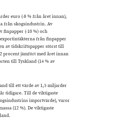
arder euro (-8 % från året innan),
na från skogsindustrin. Av
v finpapper (-10 %) och
v exportintäkterna från finpapper
 av tidskriftspapper störst till
2 procent jämfört med året innan
orten till Tyskland (14 % av
nd till ett värde av 1,5 miljarder
år tidigare. Till de viktigaste
ogsindustrins importvärde), varor
massa (12 %). De viktigaste
land.