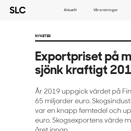
Aktuellt
Våra näringar
NYHETER
Exportpriset på 
sjönk kraftigt 20
År 2019 uppgick värdet på Finl
65 miljarder euro. Skogsindust
var en knapp femtedel och uppg
euro. Skogsexportens värde 
året innan.