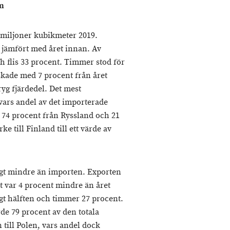
um
6 miljoner kubikmeter 2019.
jämfört med året innan. Av
h flis 33 procent. Timmer stod för
kade med 7 procent från året
yg fjärdedel. Det mest
vars andel av det importerade
 74 procent från Ryssland och 21
e till Finland till ett värde av
ligt mindre än importen. Exporten
et var 4 procent mindre än året
gt hälften och timmer 27 procent.
rde 79 procent av den totala
 till Polen, vars andel dock