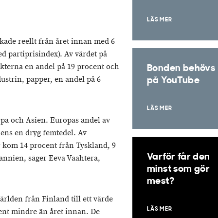
LÄS MER
ade reellt från året innan med 6
ed partiprisindex). Av värdet på
kterna en andel på 19 procent och
Bonden behövs
strin, papper, en andel på 6
på YouTube
LÄS MER
opa och Asien. Europas andel av
iens en dryg femtedel. Av
 kom 14 procent från Tyskland, 9
Varför får den
tannien, säger Eeva Vaahtera,
minst som gör
mest?
rlden från Finland till ett värde
LÄS MER
ocent mindre än året innan. De