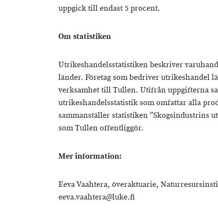
uppgick till endast 5 procent.
Om statistiken
Utrikeshandelsstatistiken beskriver varuhan
länder. Företag som bedriver utrikeshandel l
verksamhet till Tullen. Utifrån uppgifterna 
utrikeshandelsstatistik som omfattar alla pro
sammanställer statistiken ”Skogsindustrins ut
som Tullen offentliggör.
Mer information:
Eeva Vaahtera, överaktuarie, Naturresursinstit
eeva.vaahtera@luke.fi