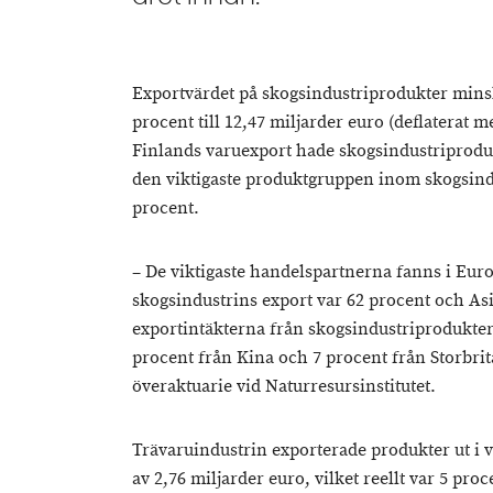
Exportvärdet på skogsindustriprodukter minsk
procent till 12,47 miljarder euro (deflaterat m
Finlands varuexport hade skogsindustriprodu
den viktigaste produktgruppen inom skogsindu
procent.
– De viktigaste handelspartnerna fanns i Eur
skogsindustrins export var 62 procent och As
exportintäkterna från skogsindustriprodukter
procent från Kina och 7 procent från Storbri
överaktuarie vid Naturresursinstitutet.
Trävaruindustrin exporterade produkter ut i vä
av 2,76 miljarder euro, vilket reellt var 5 pr