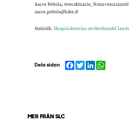
Aarre Peltola, överaktuarie, Naturresursinstitu
aarre.peltola@luke.fi
Statistik:
Skogsindustrins utrikeshandel lands
Facebook
Twitter
LinkedIn
WhatsApp
Dela sidan
MER FRÅN SLC