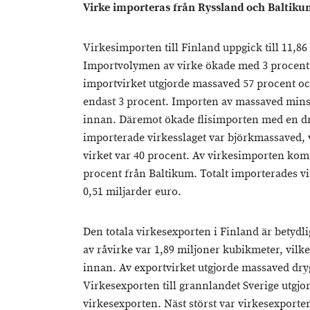
Virke importeras från Ryssland och Baltik
Virkesimporten till Finland uppgick till 11,8
Importvolymen av virke ökade med 3 procent 
importvirket utgjorde massaved 57 procent oc
endast 3 procent. Importen av massaved mins
innan. Däremot ökade flisimporten med en dr
importerade virkesslaget var björkmassaved, 
virket var 40 procent. Av virkesimporten kom
procent från Baltikum. Totalt importerades virk
0,51 miljarder euro.
Den totala virkesexporten i Finland är betyd
av råvirke var 1,89 miljoner kubikmeter, vilk
innan. Av exportvirket utgjorde massaved dry
Virkesexporten till grannlandet Sverige utgjo
virkesexporten. Näst störst var virkesexporten