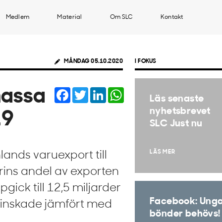
Medlem
Material
Om SLC
Kontakt
MÅNDAG 05.10.2020
I FOKUS
Facebook
Twitter
LinkedIn
WhatsApp
massa
Läs senaste
nyhetsbrevet
19
SLC Just nu
LÄS MER
ands varuexport till
rins andel av exporten
ick till 12,5 miljarder
Facebook: Ung
minskade jämfört med
bönder behövs!