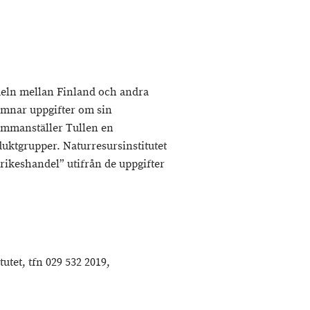
deln mellan Finland och andra
ämnar uppgifter om sin
sammanställer Tullen en
duktgrupper. Naturresursinstitutet
rikeshandel” utifrån de uppgifter
utet, tfn 029 532 2019,