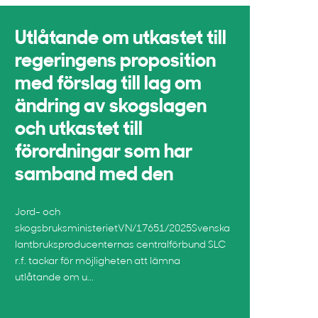
Utlåtande om utkastet till
regeringens proposition
med förslag till lag om
ändring av skogslagen
och utkastet till
förordningar som har
samband med den
Jord- och
skogsbruksministerietVN/17651/2025Svenska
lantbruksproducenternas centralförbund SLC
r.f. tackar för möjligheten att lämna
utlåtande om u...