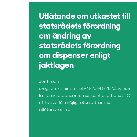
Utlåtande om utkastet till
statsrådets förordning
om ändring av
statsrådets förordning
om dispenser enligt
jaktlagen
Jord- och
skogsbruksministerietVN/20041/2026Svenska
lantbruksproducenternas centralförbund SLC
r.f. tackar för möjligheten att lämna
utlåtande om u...