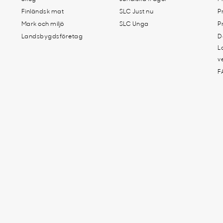
Finländsk mat
SLC Just nu
P
Mark och miljö
SLC Unga
P
Landsbygdsföretag
D
L
v
F