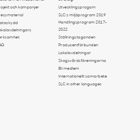
rojekt och kampanjer
Utvecklingsprogam
ressmaterial
SLC:s miljöprogram 2019
Handlingsprogram 2017-
ataskydd
2022
okalavdelningars
erksamhet
Ställningstaganden
AQ
Producentförbunden
Lokalavdelningar
Skogsvårdsföreningarna
Bli medlem
Internationellt samarbete
SLC in other languages