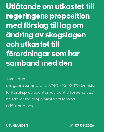
Utlåtande om utkastet till
regeringens proposition
med förslag till lag om
ändring av skogslagen
och utkastet till
förordningar som har
samband med den
Jord- och
skogsbruksministerietVN/17651/2025Svenska
lantbruksproducenternas centralförbund SLC
r.f. tackar för möjligheten att lämna
utlåtande om u...
UTLÅTANDEN
07.08.2026