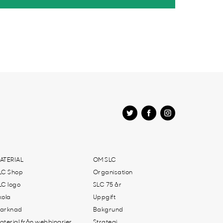
ATERIAL
OM SLC
LC Shop
Organisation
LC logo
SLC 75 år
kola
Uppgift
arknad
Bakgrund
aterial från webbinarier
Strategi