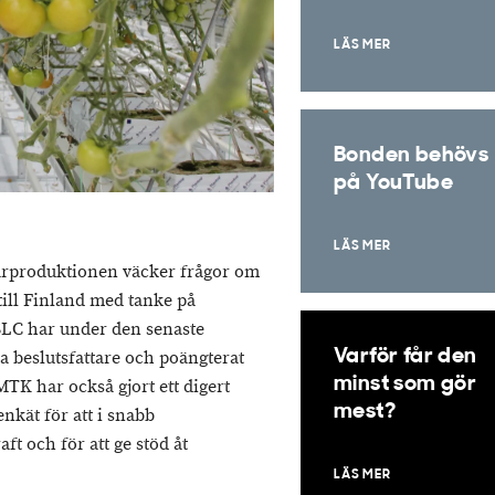
LÄS MER
Bonden behövs
på YouTube
LÄS MER
märproduktionen väcker frågor om
ill Finland med tanke på
SLC har under den senaste
Varför får den
a beslutsfattare och poängterat
minst som gör
 MTK har också gjort ett digert
mest?
nkät för att i snabb
t och för att ge stöd åt
LÄS MER