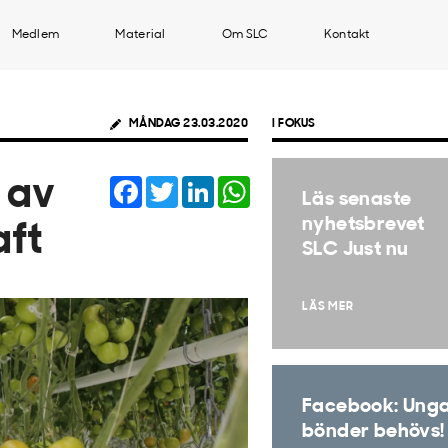
Medlem
Material
Om SLC
Kontakt
MÅNDAG 23.03.2020
I FOKUS
Facebook
Twitter
LinkedIn
WhatsApp
 av
Läs senaste
nyhetsbrevet
aft
SLC Just nu
LÄS MER
Facebook: Ung
bönder behövs!