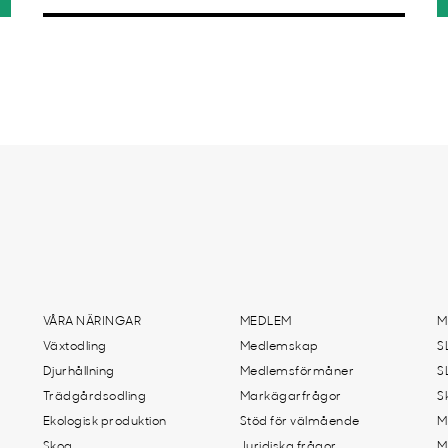
VÅRA NÄRINGAR
MEDLEM
M
Växtodling
Medlemskap
S
Djurhållning
Medlemsförmåner
S
Trädgårdsodling
Markägarfrågor
S
Ekologisk produktion
Stöd för välmående
M
Skog
Juridiska frågor
M