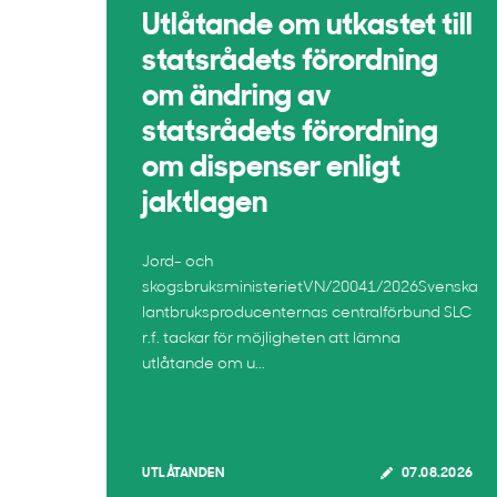
Utlåtande om utkastet till
statsrådets förordning
om ändring av
statsrådets förordning
om dispenser enligt
jaktlagen
Jord- och
skogsbruksministerietVN/20041/2026Svenska
lantbruksproducenternas centralförbund SLC
r.f. tackar för möjligheten att lämna
utlåtande om u...
UTLÅTANDEN
07.08.2026