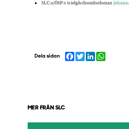
SLC:s/ÖSP:s trädgårdsombudsman
johanna
Facebook
Twitter
LinkedIn
WhatsApp
Dela sidan
MER FRÅN SLC