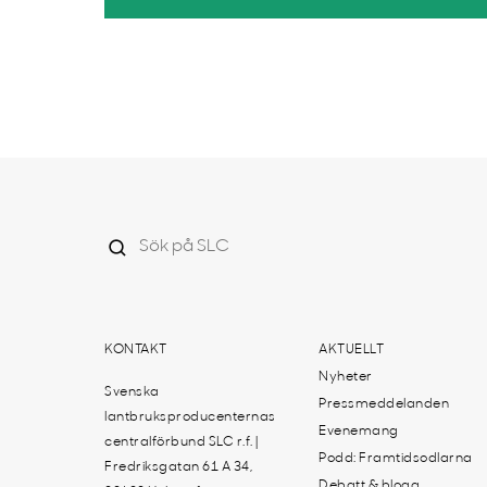
KONTAKT
AKTUELLT
Nyheter
Svenska
Pressmeddelanden
lantbruksproducenternas
Evenemang
centralförbund SLC r.f. |
Podd: Framtidsodlarna
Fredriksgatan 61 A 34,
Debatt & blogg