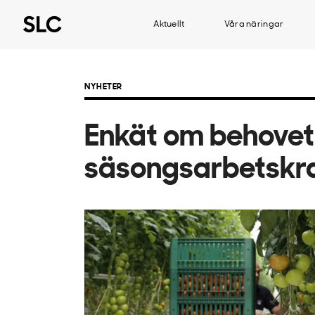
Aktuellt
Våra näringar
NYHETER
Enkät om behovet
säsongsarbetskr