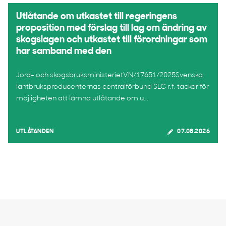
Utlåtande om utkastet till regeringens
proposition med förslag till lag om ändring av
skogslagen och utkastet till förordningar som
har samband med den
Jord- och skogsbruksministerietVN/17651/2025Svenska
lantbruksproducenternas centralförbund SLC r.f. tackar för
möjligheten att lämna utlåtande om u...
UTLÅTANDEN
07.08.2026