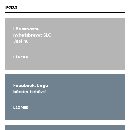
I FOKUS
Läs senaste
nyhetsbrevet SLC
Just nu
LÄS MER
Facebook: Unga
bönder behövs!
LÄS MER