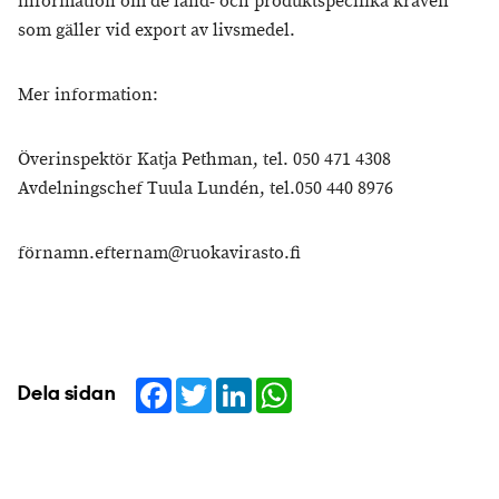
information om de land- och produktspecifika kraven
som gäller vid export av livsmedel.
Mer information:
Överinspektör Katja Pethman, tel. 050 471 4308
Avdelningschef Tuula Lundén, tel.050 440 8976
förnamn.efternam@ruokavirasto.fi
Facebook
Twitter
LinkedIn
WhatsApp
Dela sidan