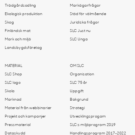
Trädgårdsodling
Markägarfrågor
Ekologisk produktion
Stöd för välmående
Skog
Juridiska frågor
Finländsk mat
SLC Just nu
Mark och miljö
SLC Unga
Landsbygdsföretag
MATERIAL
OM SLC
SLC Shop
Organisation
SLC logo
SLC 75 år
Skola
Uppgift
Marknad
Bakgrund
Material från webbinarier
Strategi
Projekt och kampanjer
Utvecklingsprogam
Pressmaterial
SLC:s miljöprogram 2019
Dataskydd
Handlingsprogram 2017-2022