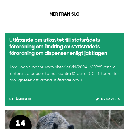
MER FRÅN SLC
Utlåtande om utkastet till statsrådets
förordning om ändring av statsrådets
förordning om dispenser enligt jaktlagen
Jord- och skogsbruksministerietVN/20041/2026Svenska
lantbruksproducenternas centralförbund SLC r.f. tackar för
möjligheten att lämna utlåtande om u...
UTLÅTANDEN
07.08.2026
14