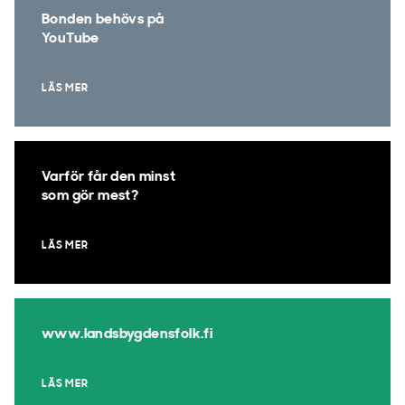
Bonden behövs på
YouTube
LÄS MER
Varför får den minst
som gör mest?
LÄS MER
www.landsbygdensfolk.fi
LÄS MER