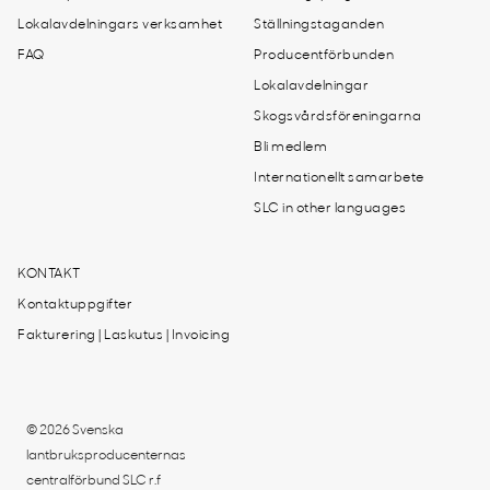
Lokalavdelningars verksamhet
Ställningstaganden
FAQ
Producentförbunden
Lokalavdelningar
Skogsvårdsföreningarna
Bli medlem
Internationellt samarbete
SLC in other languages
KONTAKT
Kontaktuppgifter
Fakturering | Laskutus | Invoicing
© 2026 Svenska
lantbruksproducenternas
centralförbund SLC r.f