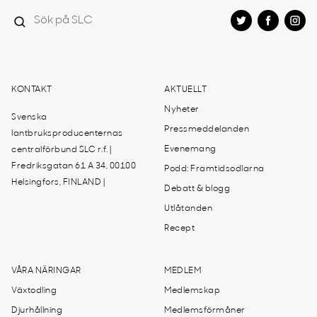
KONTAKT
AKTUELLT
Nyheter
Svenska
Pressmeddelanden
lantbruksproducenternas
Evenemang
centralförbund SLC r.f. |
Fredriksgatan 61 A 34, 00100
Podd: Framtidsodlarna
Helsingfors, FINLAND |
Debatt & blogg
Utlåtanden
Recept
VÅRA NÄRINGAR
MEDLEM
Växtodling
Medlemskap
Djurhållning
Medlemsförmåner