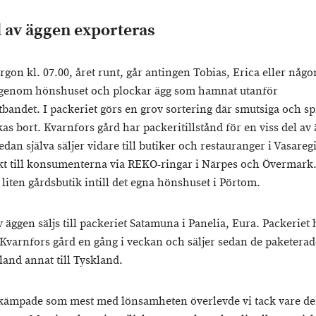
l av äggen exporteras
gon kl. 07.00, året runt, går antingen Tobias, Erica eller någo
 genom hönshuset och plockar ägg som hamnat utanför
tbandet. I packeriet görs en grov sortering där smutsiga och s
as bort. Kvarnfors gård har packeritillstånd för en viss del av
dan själva säljer vidare till butiker och restauranger i Vasare
kt till konsumenterna via REKO-ringar i Närpes och Övermark
liten gårdsbutik intill det egna hönshuset i Pörtom.
 äggen säljs till packeriet Satamuna i Panelia, Eura. Packeriet
 Kvarnfors gård en gång i veckan och säljer sedan de paketera
land annat till Tyskland.
 kämpade som mest med lönsamheten överlevde vi tack vare d