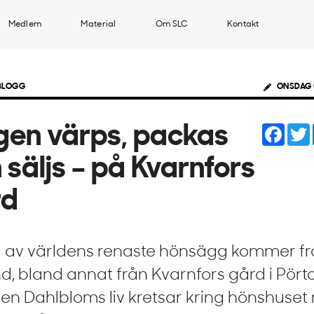
Medlem
Material
Om SLC
Kontakt
 BLOGG
ONSDAG 
Face
en värps, packas
 säljs – på Kvarnfors
rd
l av världens renaste hönsägg kommer f
nd, bland annat från Kvarnfors gård i Pört
jen Dahlbloms liv kretsar kring hönshuse