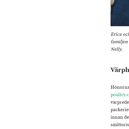
Erica oc
familjen 
Nelly.
Värph
Hönorna 
poultry.
värpreden
packeriet
innan de 
smittori