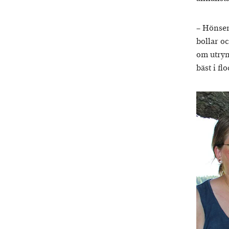
– Hönsen 
bollar o
om utrym
bäst i fl