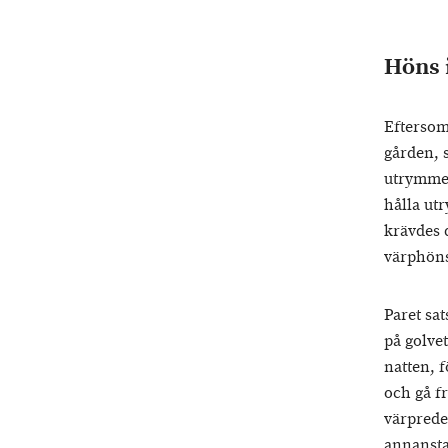
Höns 
Eftersom
gården, 
utrymmen
hålla ut
krävdes d
värphön
Paret sat
på golvet
natten, f
och gå fr
värpreden
annansta