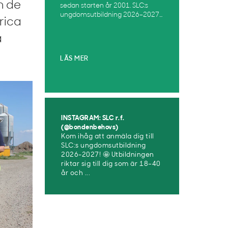
m de
sedan starten år 2001. SLC:s
ungdomsutbildning 2026–2027...
Erica
a
LÄS MER
INSTAGRAM: SLC r.f.
(@bondenbehovs)
Kom ihåg att anmäla dig till
SLC:s ungdomsutbildning
2026-2027! 🤩 Utbildningen
riktar sig till dig som är 18–40
år och ...