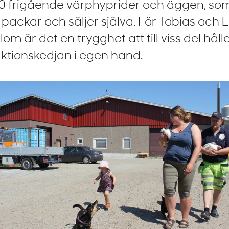
0 frigående värphyprider och äggen, so
 packar och säljer själva. För Tobias och 
om är det en trygghet att till viss del håll
ktionskedjan i egen hand.