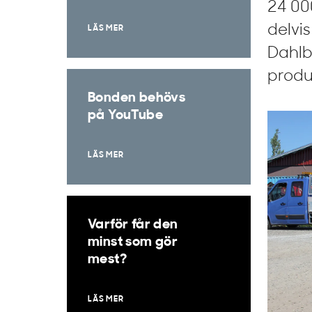
24 00
delvis
LÄS MER
Dahlbl
produ
Bonden behövs
på YouTube
LÄS MER
Varför får den
minst som gör
mest?
LÄS MER