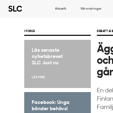
Aktuellt
Våra näringar
I FOKUS
DEBATT &
Ägg
Läs senaste
nyhetsbrevet
och
SLC Just nu
gå
LÄS MER
En de
Finla
Facebook: Unga
Famil
bönder behövs!