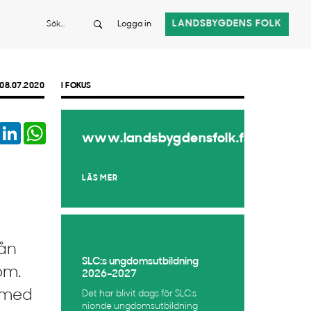
Sök
LANDSBYGDENS FOLK
Logga in
08.07.2020
I FOKUS
book
Twitter
LinkedIn
WhatsApp
www.landsbygdensfolk.fi
LÄS MER
rån
SLC:s ungdomsutbildning
om.
2026–2027
t med
Det har blivit dags för SLC:s
nionde ungdomsutbildning