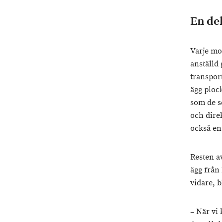
En de
Varje mor
anställd
transpor
ägg plock
som de se
och dire
också en 
Resten av
ägg från
vidare, b
– När vi