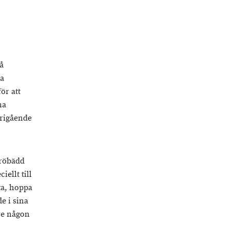
å
ga
ör att
na
frigående
tröbädd
iellt till
tta, hoppa
e i sina
lre någon