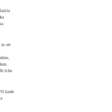
lafria
ska
na
är ett
nkter,
 dem.
lt från
 Vi hade
ta