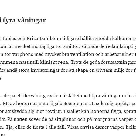
i fyra våningar
 Tobias och Erica Dahlblom tidigare hållit nyfödda kalkoner p
som är mycket mottagliga för smittor, så hade de redan lämpli
 för värphöns med mycket bra ventilation och arbetsrutiner f
rymmena nästintill kliniskt rena. Trots de goda förutsättningar
et ändå stora investeringar för att skapa en trivsam miljö för 
s.
sade på ett flervåningssystem i stallet med fyra våningar och s
. Ett av hönornas naturliga beteenden är att söka sig uppåt, spec
ör att skydda sig mot rovdjur. I stallet kan hönorna flyga, sprä
itt. På natten sover de på sittpinnar och på morgnarna värper d
. Tja, eller de flesta i alla fall. Vissa envisa damer värper hel
ns.