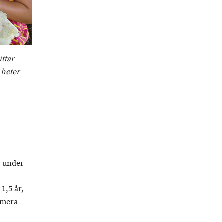
ttar
 heter
v under
1,5 år,
nimera