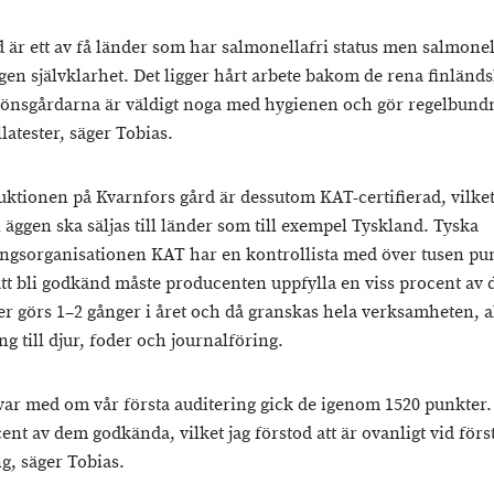
d är ett av få länder som har salmonellafri status men salmonel
ngen självklarhet. Det ligger hårt arbete bakom de rena finländ
önsgårdarna är väldigt noga med hygienen och gör regelbund
latester, säger Tobias.
ktionen på Kvarnfors gård är dessutom KAT-certifierad, vilket 
l äggen ska säljas till länder som till exempel Tyskland. Tyska
ringsorganisationen KAT har en kontrollista med över tusen pu
att bli godkänd måste producenten uppfylla en viss procent av
er görs 1–2 gånger i året och då granskas hela verksamheten, al
g till djur, foder och journalföring.
 var med om vår första auditering gick de igenom 1520 punkter.
ent av dem godkända, vilket jag förstod att är ovanligt vid förs
g, säger Tobias.