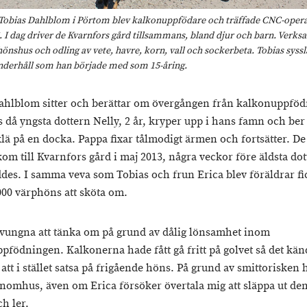
Tobias Dahlblom i Pörtom blev kalkonuppfödare och träffade CNC-oper
. I dag driver de Kvarnfors gård tillsammans, bland djur och barn. Verk
hönshus och odling av vete, havre, korn, vall och sockerbeta. Tobias syss
derhåll som han började med som 15-åring.
ahlblom sitter och berättar om övergången från kalkonuppfödn
 då yngsta dottern Nelly, 2 år, kryper upp i hans famn och ber
klä på en docka. Pappa fixar tålmodigt ärmen och fortsätter. De
om till Kvarnfors gård i maj 2013, några veckor före äldsta do
ddes. I samma veva som Tobias och frun Erica blev föräldrar fi
4000 värphöns att sköta om.
 tvungna att tänka om på grund av dålig lönsamhet inom
pfödningen. Kalkonerna hade fått gå fritt på golvet så det kän
 att i stället satsa på frigående höns. På grund av smittorisken h
nomhus, även om Erica försöker övertala mig att släppa ut de
h ler.