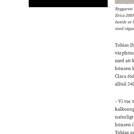
Byggaren 
Erica 2005
består av 
med vägun
Tobias D
värphöns
med att 
hönsen k
Clara fö
alltså 2
– Vi var
kalkonup
naturligt
hönsen i
Tobias oc