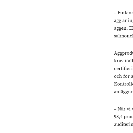
– Finlan
ägg är i
äggen. H
salmonel
Äggprodu
krav ifal
certifie
och för 
Kontroll
anläggnin
– När vi
98,4 proc
auditerin