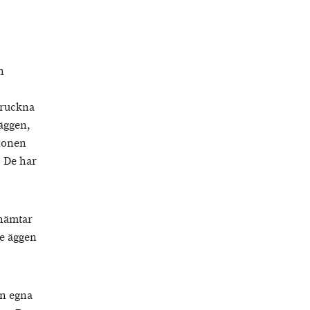
n
pruckna
 äggen,
gionen
. De har
 hämtar
de äggen
en egna