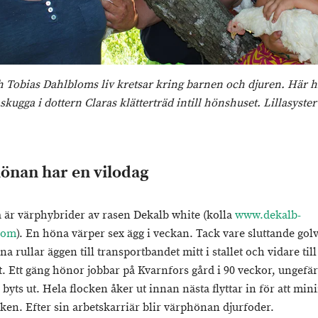
h Tobias Dahlbloms liv kretsar kring barnen och djuren. Här hi
skugga i dottern Claras klätterträd intill hönshuset. Lillasyster
önan har en vilodag
är värphybrider av rasen Dekalb white (kolla
www.dekalb-
com
). En höna värper sex ägg i veckan. Tack vare sluttande gol
a rullar äggen till transportbandet mitt i stallet och vidare till
. Ett gäng hönor jobbar på Kvarnfors gård i 90 veckor, ungefär 
byts ut. Hela flocken åker ut innan nästa flyttar in för att mi
sken. Efter sin arbetskarriär blir värphönan djurfoder.