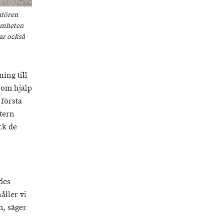
atören
samheten
lar också
ing till
 om hjälp
 första
ttern
ck de
des
åller vi
m, säger