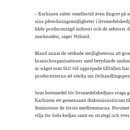
– Karhinen sätter emellertid även fingret på a
sina påverkningsmöjligheter i livsmedelskedjan
både producentägd industri och de sektorer dä
marknaden, säger Nylund.
Bland annat de utökade möjligheterna att gr
branschorganisationer med betydande undant
är något som SLC vid upprepade tillfällen har
producenterna att stärka sin förhandlingspos
Som botemedel för livsmedelskedjans svaga 
Karhinen ett gemensamt diskussionsforum till 
åtminstone de första medlemmarna. Forumet 
vilja för hela kedjan samt en strategi och öv