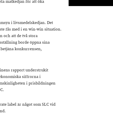
la matkedjan för att öka
amsyn i livsmedelskedjan. Det
te fås med i en win-win situation.
 och att de två stora
tällning borde öppna sina
n betjäna konkurrensen,
hinens rapport understrukit
e ekonomiska siffrorna i
omskinligheten i prisbildningen
LC.
ate label är något som SLC vid
und.