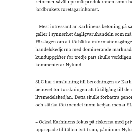
reformer såväl i primärproduktionen som i he
jordbrukets företagarinkomst.
– Mest intressant är Karhinens betoning på s
gäller i synnerhet dagligvaruhandeln som mås
Förslagen om att förbättra informationsgången
handelskedjorna med dominerande marknadss
kunduppgifter för tredje part skulle verklige
kommenterar Nylund.
SLC har i anslutning till beredningen av Kar
behovet för forskningen att få tillgång till d
livsmedelskedjan. Detta skulle förbättra gen
och stärka förtroendet inom kedjan menar S
– Också Karhinens fokus på riskerna med priv
upprepade tillfällen lyft fram, påminner Nyl