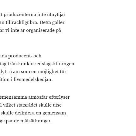
tt producenterna inte utnyttjar
 tillräckligt bra. Detta gäller
r vi inte är organiserade på
unda producent- och
ag från konkurrenslagstiftningen
 lyft fram som en möjlighet för
ition i livsmedelskedjan.
gemensamma atmosfär efterlyser
vilket statsrådet skulle utse
skulle definiera en gemensam
ergripande målsättningar.