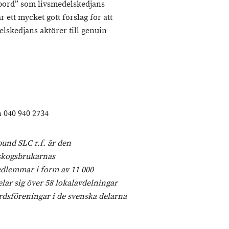
tbord” som livsmedelskedjans
ett mycket gott förslag för att
lskedjans aktörer till genuin
 040 940 2734
und SLC r.f. är den
 skogsbrukarnas
edlemmar i form av 11 000
lar sig över 58 lokalavdelningar
dsföreningar i de svenska delarna