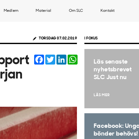
Medlem
Material
Om SLC
Kontakt
TORSDAG 07.02.2019
I FOKUS
Facebook
Twitter
LinkedIn
WhatsApp
pport
Läs senaste
nyhetsbrevet
rjan
SLC Just nu
LÄS MER
Facebook: Ung
bönder behövs!