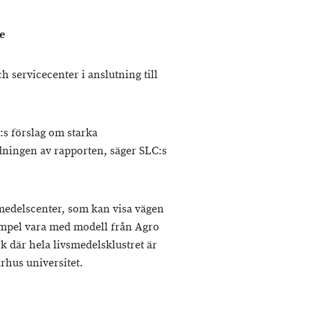
e
 servicecenter i anslutning till
:s förslag om starka
dningen av rapporten, säger SLC:s
medelscenter, som kan visa vägen
xempel vara med modell från Agro
 där hela livsmedelsklustret är
rhus universitet.