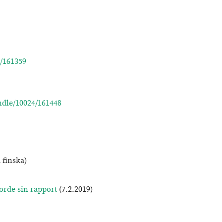
4/161359
andle/10024/161448
 finska)
orde sin rapport
(7.2.2019)