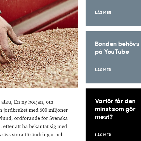
LÄS MER
Bonden behövs
på YouTube
LÄS MER
Varför får den
 alku, En ny början, om
minst som gör
n jordbruket med 500 miljoner
mest?
Nylund, ordförande för Svenska
efter att ha bekantat sig med
krävs stora förändringar och
LÄS MER