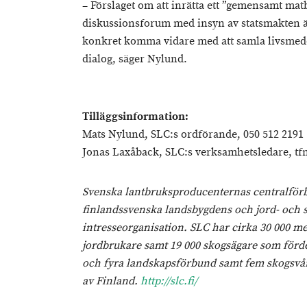
– Förslaget om att inrätta ett ”gemensamt ma
diskussionsforum med insyn av statsmakten är 
konkret komma vidare med att samla livsmede
dialog, säger Nylund.
Tilläggsinformation:
Mats Nylund, SLC:s ordförande, 050 512 2191
Jonas Laxåback, SLC:s verksamhetsledare, tfn
Svenska lantbruksproducenternas centralförb
finlandssvenska landsbygdens och jord- och
intresseorganisation. SLC har cirka 30 000 m
jordbrukare samt 19 000 skogsägare som förde
och fyra landskapsförbund samt fem skogsvår
av Finland.
http://slc.fi/