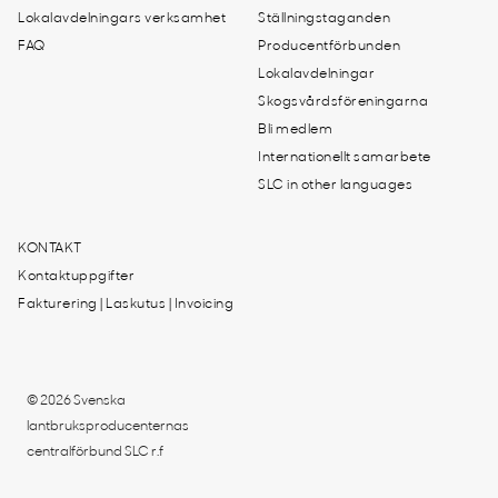
Lokalavdelningars verksamhet
Ställningstaganden
FAQ
Producentförbunden
Lokalavdelningar
Skogsvårdsföreningarna
Bli medlem
Internationellt samarbete
SLC in other languages
KONTAKT
Kontaktuppgifter
Fakturering | Laskutus | Invoicing
© 2026 Svenska
lantbruksproducenternas
centralförbund SLC r.f