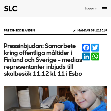
Logga in
PRESSMEDDELANDEN
MÅNDAG 09.12.2019
Facebook
Twitter
Pressinbjudan: Samarbete
kring offentliga måltider i
LinkedIn
Whats
Finland och Sverige – medias
representanter inbjuds till
skolbesök 11.12 kl. 11 i Esbo