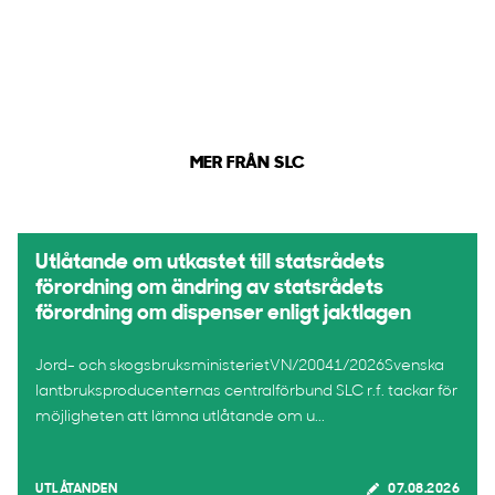
MER FRÅN SLC
Utlåtande om utkastet till statsrådets
förordning om ändring av statsrådets
förordning om dispenser enligt jaktlagen
Jord- och skogsbruksministerietVN/20041/2026Svenska
lantbruksproducenternas centralförbund SLC r.f. tackar för
möjligheten att lämna utlåtande om u...
UTLÅTANDEN
07.08.2026