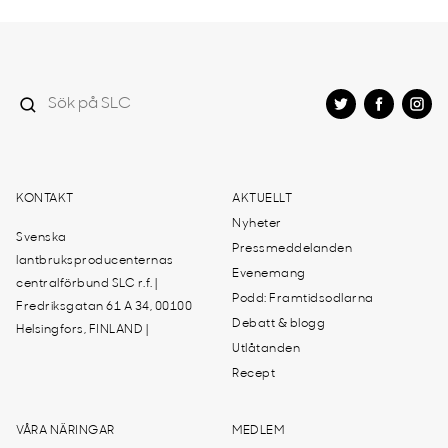
KONTAKT
AKTUELLT
Nyheter
Svenska
Pressmeddelanden
lantbruksproducenternas
Evenemang
centralförbund SLC r.f. |
Podd: Framtidsodlarna
Fredriksgatan 61 A 34, 00100
Debatt & blogg
Helsingfors, FINLAND |
Utlåtanden
Recept
VÅRA NÄRINGAR
MEDLEM