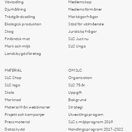
Växtodling
Medlemskap
Djurhållning
Medlemsförmåner
Trädgårdsodling
Markägarfrågor
Ekologisk produktion
Stöd för välmående
Skog
Juridiska frågor
Finländsk mat
SLC Just nu
Mark och miljö
SLC Unga
Landsbygdsföretag
MATERIAL
OM SLC
SLC Shop
Organisation
SLC logo
SLC 75 år
Skola
Uppgift
Marknad
Bakgrund
Material från webbinarier
Strategi
Projekt och kampanjer
Utvecklingsprogam
Pressmaterial
SLC:s miljöprogram 2019
Dataskydd
Handlingsprogram 2017-2022