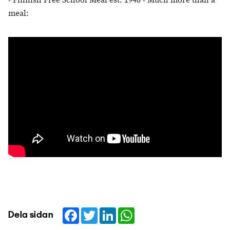
- Finnish Free School Meal est. 1948 - Much more than a
meal:
Facebook
Twitter
LinkedIn
WhatsApp
Dela sidan