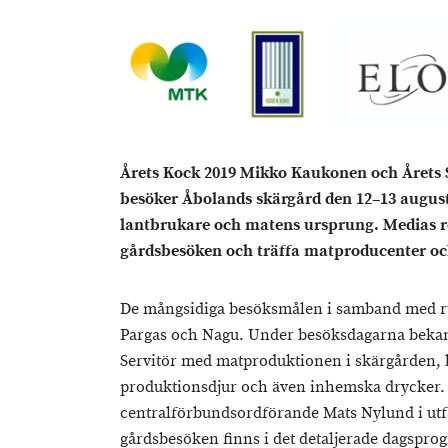
Årets Kock 2019 Mikko Kaukonen och Årets S
besöker Åbolands skärgård den 12–13 augus
lantbrukare och matens ursprung. Medias re
gårdsbesöken och träffa matproducenter oc
De mångsidiga besöksmålen i samband med r
Pargas och Nagu. Under besöksdagarna bekant
Servitör med matproduktionen i skärgården, b
produktionsdjur och även inhemska drycker.
centralförbundsordförande Mats Nylund i ut
gårdsbesöken finns i det detaljerade dagspr