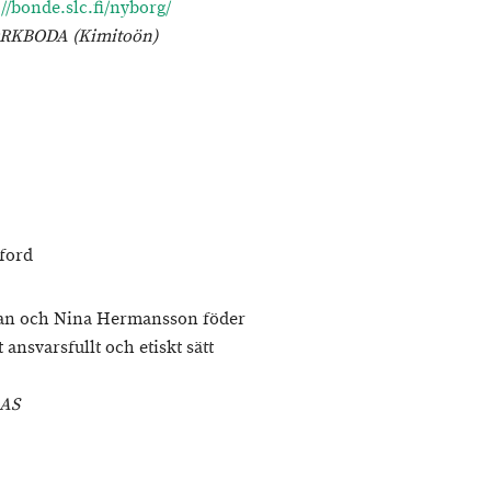
://bonde.slc.fi/nyborg/
JÖRKBODA (Kimitoön)
reford
han och Nina Hermansson föder
 ansvarsfullt och etiskt sätt
ARGAS