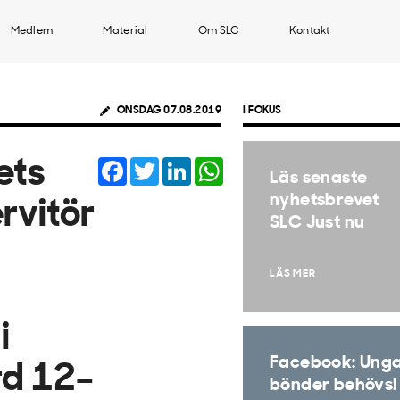
Medlem
Material
Om SLC
Kontakt
ONSDAG 07.08.2019
I FOKUS
Facebook
Twitter
LinkedIn
WhatsApp
ets
Läs senaste
nyhetsbrevet
rvitör
SLC Just nu
LÄS MER
i
Facebook: Ung
rd 12–
bönder behövs!