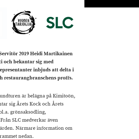
ervitör 2019 Heidi Martikainen
ti och bekantar sig med
presentanter inbjuds att delta i
h restaurangbranschens proffs.
undturen är belägna på Kimitoön,
ar sig Årets Kock och Årets
l.a. grönsaksodling,
 Från SLC medverkar även
färden. Närmare information om
ogrammet nedan.