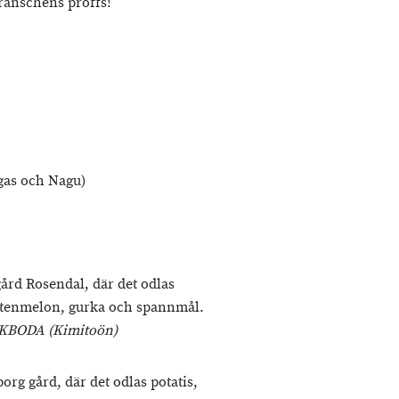
ranschens proffs!
rgas och Nagu)
rd Rosendal, där det odlas
vattenmelon, gurka och spannmål.
ÖRKBODA (Kimitoön)
g gård, där det odlas potatis,