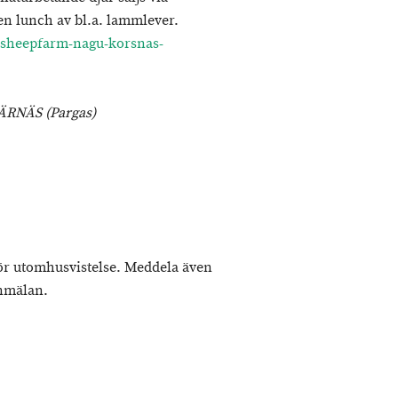
även lunch av bl.a. lammlever.
a-sheepfarm-nagu-korsnas-
PÄRNÄS (Pargas)
för utomhusvistelse. Meddela även
anmälan.