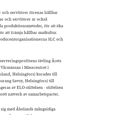
och servitörer förenas hållbar
r och servitörer är också
a produktionsmetoder, för att öka
r att främja hållbar matkultur.
producentorganisationerna SLC och
serveringsproffsens tävling Årets
d Vårmässan i Mässcentret i
and, Helsingfors) korades till
rang Savoy, Helsingfors) till
geras av ELO-stiftelsen - stiftelsen
brett nätverk av samarbetsparter.
a sig med Åbolands mångsidiga