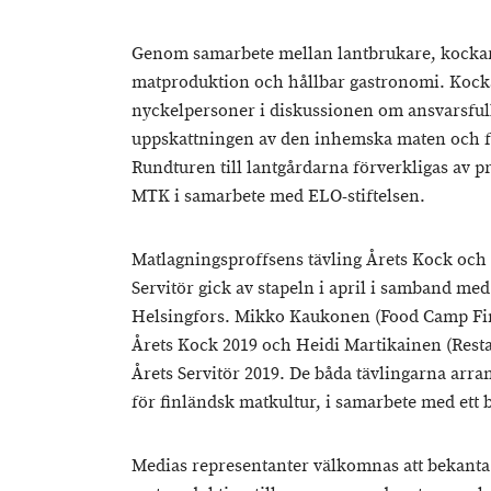
Genom samarbete mellan lantbrukare, kockar 
matproduktion och hållbar gastronomi. Kocka
nyckelpersoner i diskussionen om ansvarsfull
uppskattningen av den inhemska maten och fö
Rundturen till lantgårdarna förverkligas av 
MTK i samarbete med ELO-stiftelsen.
Matlagningsproffsens tävling Årets Kock och 
Servitör gick av stapeln i april i samband me
Helsingfors. Mikko Kaukonen (Food Camp Finl
Årets Kock 2019 och Heidi Martikainen (Restau
Årets Servitör 2019. De båda tävlingarna arran
för finländsk matkultur, i samarbete med ett 
Medias representanter välkomnas att bekant