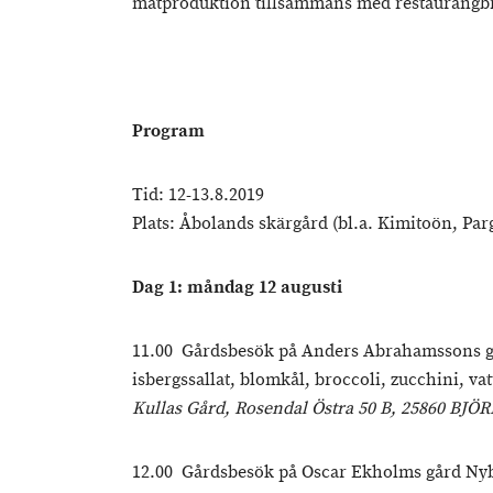
matproduktion tillsammans med restaurangb
Program
Tid: 12-13.8.2019
Plats: Åbolands skärgård (bl.a. Kimitoön, Pa
Dag 1: måndag 12 augusti
11.00 Gårdsbesök på Anders Abrahamssons gå
isbergssallat, blomkål, broccoli, zucchini, 
Kullas Gård, Rosendal Östra 50 B, 25860 BJ
12.00 Gårdsbesök på Oscar Ekholms gård Nybor