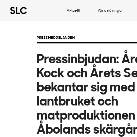
Aktuellt
Våra näringar
PRESSMEDDELANDEN
Pressinbjudan: År
Kock och Årets Se
bekantar sig med
lantbruket och
matproduktionen 
Åbolands skärgå