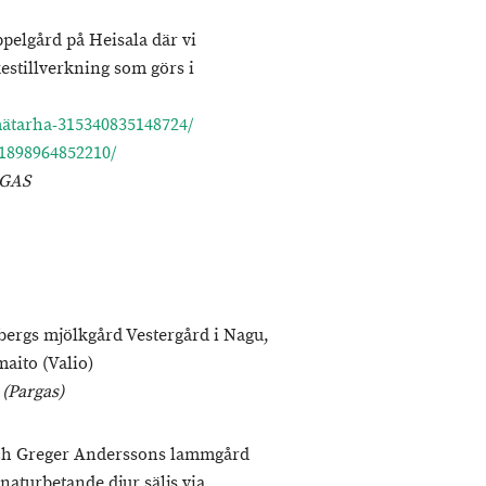
pelgård på Heisala där vi
estillverkning som görs i
ätarha-315340835148724/
1898964852210/
RGAS
ergs mjölkgård Vestergård i Nagu,
maito (Valio)
 (Pargas)
och Greger Anderssons lammgård
aturbetande djur säljs via