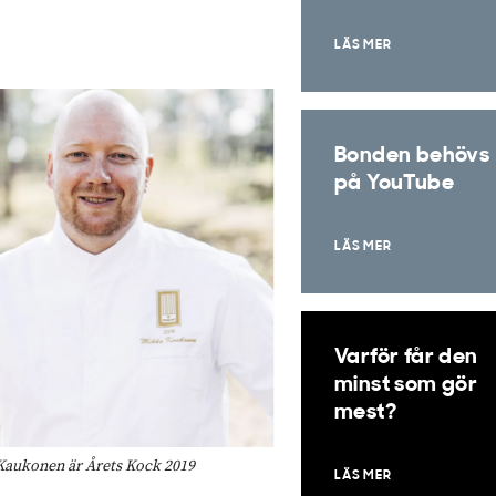
LÄS MER
Bonden behövs
på YouTube
LÄS MER
Varför får den
minst som gör
mest?
 Kaukonen är Årets Kock 2019
LÄS MER